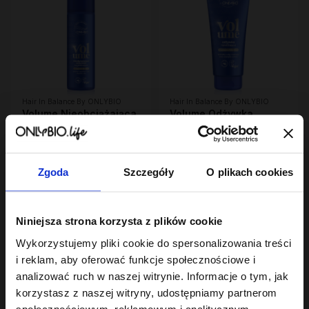
Hair In Balance By ONLYBIO
Hair In Balance By ONLYBIO
Volume Nieobciążająca
Volume Odżywka
odżywka wygładzająca
nawilżająca, nadająca
200 ml
24
lekkości 200ml
24
,
99 zł
,
99 zł
Najniższa cena z 30 dni przed
Najniższa cena z 30 dni przed
obniżką:
24,99 zł
obniżką:
24,99 zł
Zgoda
Szczegóły
O plikach cookies
Niniejsza strona korzysta z plików cookie
Wykorzystujemy pliki cookie do spersonalizowania treści
i reklam, aby oferować funkcje społecznościowe i
analizować ruch w naszej witrynie. Informacje o tym, jak
korzystasz z naszej witryny, udostępniamy partnerom
społecznościowym, reklamowym i analitycznym.