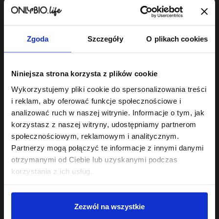
Zgoda
Szczegóły
O plikach cookies
Hair In Balance By ONLYBIO
Hair In Balance By ONLYBIO
Odżywka bez
Reaktywator skrętu w
Niniejsza strona korzysta z plików cookie
spłukiwania 150ml
mgiełce 300ml
22
24
Wykorzystujemy pliki cookie do spersonalizowania treści
,
49 zł
,
49 zł
Najniższa cena z 30 dni przed
Najniższa cena z 30 dni przed
i reklam, aby oferować funkcje społecznościowe i
obniżką:
22,49 zł
obniżką:
24,49 zł
analizować ruch w naszej witrynie. Informacje o tym, jak
korzystasz z naszej witryny, udostępniamy partnerom
społecznościowym, reklamowym i analitycznym.
Partnerzy mogą połączyć te informacje z innymi danymi
otrzymanymi od Ciebie lub uzyskanymi podczas
korzystania z ich usług.
Sklep
Zezwól na wszystkie
Twoje konto