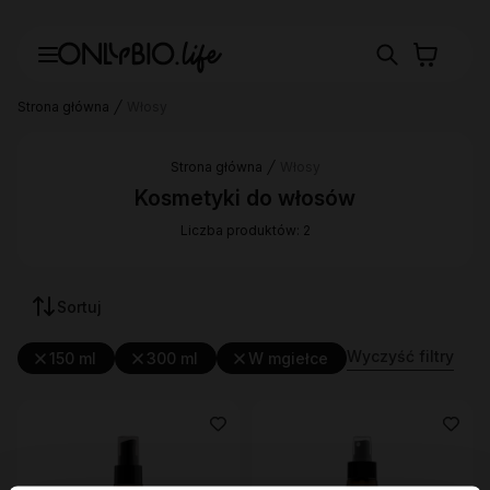
Strona główna
Włosy
Strona główna
Włosy
Kosmetyki do włosów
Liczba produktów: 2
Sortuj
Wyczyść filtry
150 ml
300 ml
W mgiełce