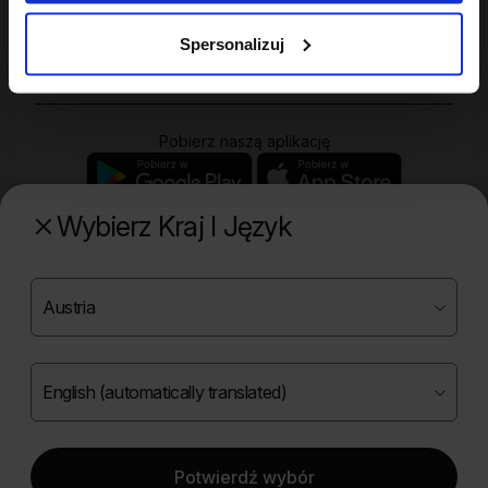
Zakupy
Spersonalizuj
Pobierz naszą aplikację
Wybierz Kraj I Język
Poznaj naszą drugą markę
Copyright ©
2026
Onlybio.life. Wszystkie prawa
zastrzeżone.
Potwierdź wybór
|
English (automatically translated)