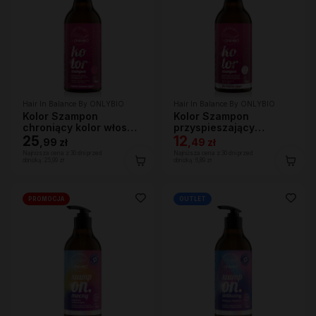
Hair In Balance By ONLYBIO
Hair In Balance By ONLYBIO
Kolor Szampon
Kolor Szampon
chroniący kolor włosów
przyspieszający
400 ml
25
wypłukiwanie koloru
12
,
99 zł
,
49 zł
400 ml
Najniższa cena z 30 dni przed
Najniższa cena z 30 dni przed
obniżką:
25,99 zł
obniżką:
6,89 zł
PROMOCJA
OUTLET