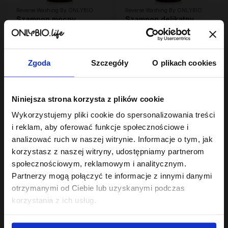
Reverse Washing By ONLYBIO
Reverse Washing By ONLYBIO
Szampon mocny
Szampon delikatny
dogłębnie
dodający objętości 400
oczyszczający 400 ml
10
ml
10
,
49 zł
,
49 zł
Najniższa cena z 30 dni przed
Najniższa cena z 30 dni przed
obniżką:
6,29 zł
obniżką:
6,29 zł
Zgoda
Szczegóły
O plikach cookies
OUTLET
Niniejsza strona korzysta z plików cookie
Wykorzystujemy pliki cookie do spersonalizowania treści
i reklam, aby oferować funkcje społecznościowe i
analizować ruch w naszej witrynie. Informacje o tym, jak
korzystasz z naszej witryny, udostępniamy partnerom
społecznościowym, reklamowym i analitycznym.
Hair In Balance By ONLYBIO
Hair In Balance By ONLYBIO
Partnerzy mogą połączyć te informacje z innymi danymi
Szampon ochładzający
Szampon nawilżający
otrzymanymi od Ciebie lub uzyskanymi podczas
kolor włosów 400ml
400 ml
10
22
korzystania z ich usług.
,
49 zł
,
49 zł
Najniższa cena z 30 dni przed
Najniższa cena z 30 dni przed
obniżką:
6,29 zł
obniżką:
22,49 zł