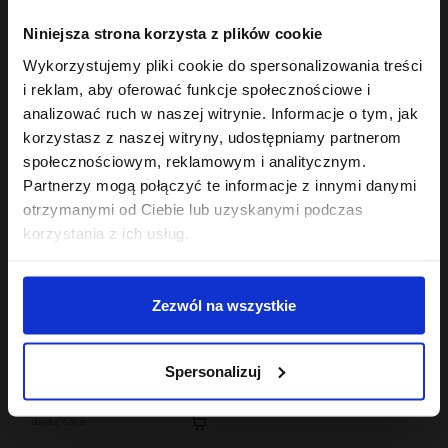
Hair In Balance By ONLYBIO
Hair In Balance By ONLYBIO
Niniejsza strona korzysta z plików cookie
Szampon ochładzający
Szampon nawilżający
kolor włosów 400ml
400 ml
Wykorzystujemy pliki cookie do spersonalizowania treści
10
22
,
49 zł
,
49 zł
i reklam, aby oferować funkcje społecznościowe i
Najniższa cena z 30 dni przed
Najniższa cena z 30 dni przed
obniżką:
6,29 zł
obniżką:
22,49 zł
analizować ruch w naszej witrynie. Informacje o tym, jak
korzystasz z naszej witryny, udostępniamy partnerom
OUTLET
społecznościowym, reklamowym i analitycznym.
Partnerzy mogą połączyć te informacje z innymi danymi
otrzymanymi od Ciebie lub uzyskanymi podczas
korzystania z ich usług.
Zezwól na wszystkie
Hair In Balance By ONLYBIO
Maska do włosów
Spersonalizuj
niskoporowatych 400
ml
11
,
49 zł
Najniższa cena z 30 dni przed
obniżką:
6,69 zł