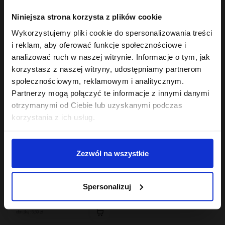
Hair In Balance By ONLYBIO
Hair In Balance By ONLYBIO
Niniejsza strona korzysta z plików cookie
Szampon ochładzający
Szampon nawilżający
kolor włosów 400ml
400 ml
Wykorzystujemy pliki cookie do spersonalizowania treści
10
22
,
49 zł
,
49 zł
i reklam, aby oferować funkcje społecznościowe i
Najniższa cena z 30 dni przed
Najniższa cena z 30 dni przed
obniżką:
6,29 zł
obniżką:
22,49 zł
analizować ruch w naszej witrynie. Informacje o tym, jak
korzystasz z naszej witryny, udostępniamy partnerom
OUTLET
społecznościowym, reklamowym i analitycznym.
Partnerzy mogą połączyć te informacje z innymi danymi
otrzymanymi od Ciebie lub uzyskanymi podczas
korzystania z ich usług.
Zezwól na wszystkie
Hair In Balance By ONLYBIO
Maska do włosów
Spersonalizuj
niskoporowatych 400
ml
11
,
49 zł
Najniższa cena z 30 dni przed
obniżką:
6,69 zł