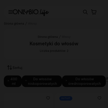
Strona główna
Włosy
Strona główna
Włosy
Kosmetyki do włosów
Liczba produktów: 2
Sortuj
W
400
Do włosów
Do włosów
ml
niskoporowatych
średnioporowatych
OUTLET