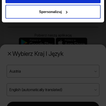
Twoje konto
Spersonalizuj
Zakupy
Pobierz naszą aplikację
Wybierz Kraj I Język
Poznaj naszą drugą markę
Copyright ©
2026
Onlybio.life. Wszystkie prawa
zastrzeżone.