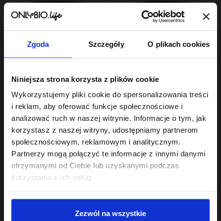
Zgoda
Szczegóły
O plikach cookies
Hair In Balance By ONLYBIO
Hair In Balance By ONLYBIO
Niniejsza strona korzysta z plików cookie
Maska do włosów
Maska do włosów
średnioporowatych
niskoporowatych 400
Wykorzystujemy pliki cookie do spersonalizowania treści
400 ml
23
ml
11
,
99 zł
,
49 zł
i reklam, aby oferować funkcje społecznościowe i
Najniższa cena z 30 dni przed
Najniższa cena z 30 dni przed
obniżką:
23,99 zł
obniżką:
6,69 zł
analizować ruch w naszej witrynie. Informacje o tym, jak
korzystasz z naszej witryny, udostępniamy partnerom
społecznościowym, reklamowym i analitycznym.
Partnerzy mogą połączyć te informacje z innymi danymi
otrzymanymi od Ciebie lub uzyskanymi podczas
korzystania z ich usług.
Sklep
Zezwól na wszystkie