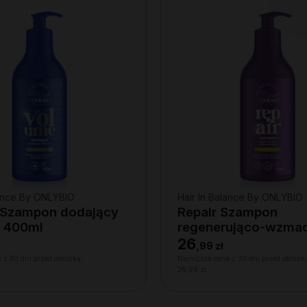
lance By ONLYBIO
Hair In Balance By ONLYBIO
 Szampon dodający
Repair Szampon
i 400ml
regenerująco-wzmac
400ml
26
,
99 zł
 z 30 dni przed obniżką:
Najniższa cena z 30 dni przed obniżk
26,99 zł