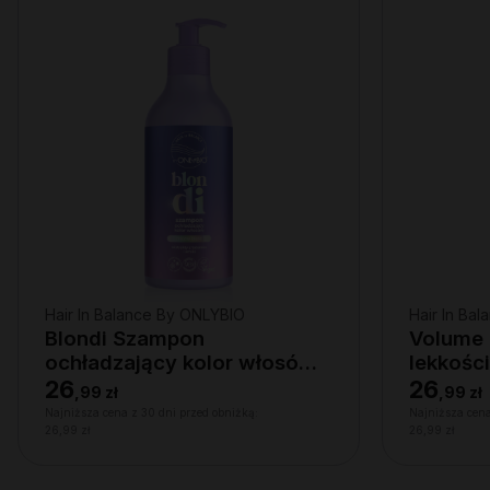
Hair In Balance By ONLYBIO
Hair In Ba
Blondi Szampon
Volume
ochładzający kolor włosów
lekkośc
400ml
26
26
,
99 zł
,
99 zł
Najniższa cena z 30 dni przed obniżką:
Najniższa cena
26,99 zł
26,99 zł