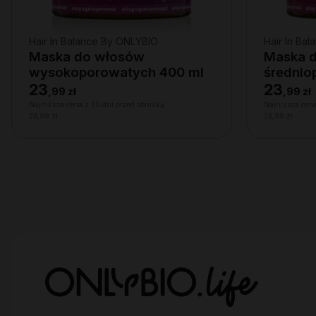
Hair In Balance By ONLYBIO
Hair In Ba
Maska do włosów
Maska 
wysokoporowatych 400 ml
średnio
23
23
,
99 zł
,
99 zł
Najniższa cena z 30 dni przed obniżką:
Najniższa cena
23,99 zł
23,99 zł