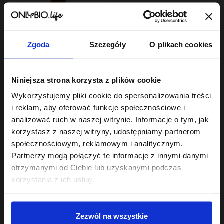
Zgoda
Szczegóły
O plikach cookies
Hair In Balance By ONLYBIO
Niniejsza strona korzysta z plików cookie
Olej do olejowania do
włosów
Wykorzystujemy pliki cookie do spersonalizowania treści
średnioporowatych 150
22
,
49 zł
ml
i reklam, aby oferować funkcje społecznościowe i
Najniższa cena z 30 dni przed
obniżką:
22,49 zł
analizować ruch w naszej witrynie. Informacje o tym, jak
korzystasz z naszej witryny, udostępniamy partnerom
społecznościowym, reklamowym i analitycznym.
Partnerzy mogą połączyć te informacje z innymi danymi
otrzymanymi od Ciebie lub uzyskanymi podczas
korzystania z ich usług.
Sklep
Zezwól na wszystkie