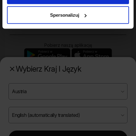
Twoje konto
Spersonalizuj
Zakupy
Pobierz naszą aplikację
Wybierz Kraj I Język
Poznaj naszą drugą markę
Copyright ©
2026
Onlybio.life. Wszystkie prawa
zastrzeżone.