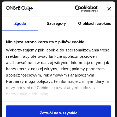
Zgoda
Szczegóły
O plikach cookies
Hair In Balance By ONLYBIO
Niniejsza strona korzysta z plików cookie
Stylizator proteinowy
do stylizacji włosów
Wykorzystujemy pliki cookie do spersonalizowania treści
kręconych 200ml
7
,
29 zł
i reklam, aby oferować funkcje społecznościowe i
Najniższa cena z 30 dni przed
obniżką:
24,49 zł
analizować ruch w naszej witrynie. Informacje o tym, jak
korzystasz z naszej witryny, udostępniamy partnerom
społecznościowym, reklamowym i analitycznym.
Partnerzy mogą połączyć te informacje z innymi danymi
otrzymanymi od Ciebie lub uzyskanymi podczas
korzystania z ich usług.
Sklep
Zezwól na wszystkie