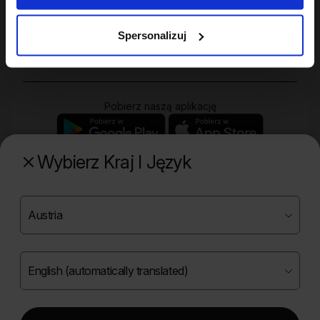
Twoje konto
Spersonalizuj
Zakupy
Pobierz naszą aplikację
Wybierz Kraj I Język
Poznaj naszą drugą markę
Copyright ©
2026
Onlybio.life. Wszystkie prawa
zastrzeżone.