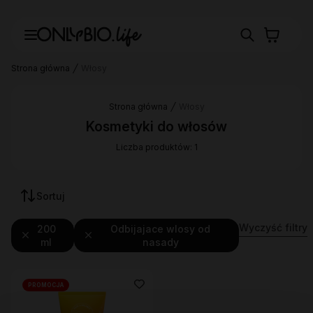
Strona główna
Włosy
Strona główna
Włosy
Kosmetyki do włosów
Liczba produktów: 1
Sortuj
Wyczyść filtry
200
Odbijajace wlosy od
ml
nasady
PROMOCJA