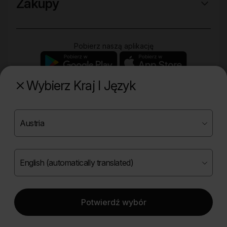
Zakupy
Pobierz naszą aplikację
Wybierz Kraj I Język
Poznaj naszą drugą markę
Copyright ©
2026
Onlybio.life. Wszystkie prawa
zastrzeżone.
Potwierdź wybór
|
English (automatically translated)