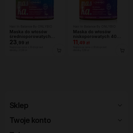
Hair In Balance By ONLYBIO
Hair In Balance By ONLYBIO
Maska do włosów
Maska do włosów
średnioporowatych
niskoporowatych 400
400 ml
23
ml
11
,
99 zł
,
49 zł
Najniższa cena z 30 dni przed
Najniższa cena z 30 dni przed
obniżką:
23,99 zł
obniżką:
6,69 zł
Sklep
Twoje konto