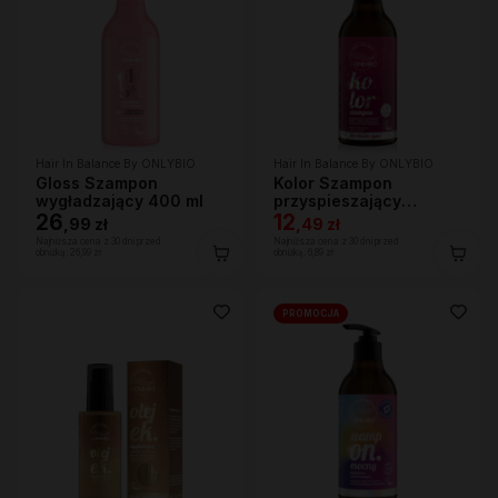
Hair In Balance By ONLYBIO
Hair In Balance By ONLYBIO
Gloss Szampon
Kolor Szampon
wygładzający 400 ml
przyspieszający
26
wypłukiwanie koloru
12
,
99 zł
,
49 zł
400 ml
Najniższa cena z 30 dni przed
Najniższa cena z 30 dni przed
obniżką:
26,99 zł
obniżką:
6,89 zł
PROMOCJA