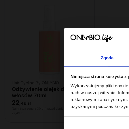
Zgoda
Niniejsza strona korzysta z
Hair Cycling By ONLYBIO
Wykorzystujemy pliki cookie 
Odżywienie olejek do
ruch w naszej witrynie. Inf
włosów 70ml
reklamowym i analitycznym. 
22
,
49 zł
uzyskanymi podczas korzysta
Najniższa cena z 30 dni przed obniżką:
22,49 zł