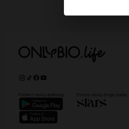
Pobierz naszą aplikację
Poznaj naszą drugą markę