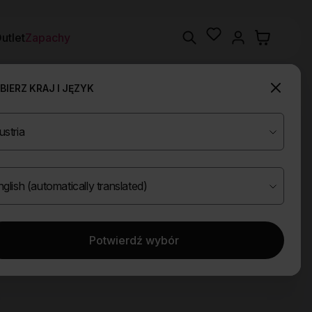
Wishlist
Search
utlet
Zapachy
IERZ KRAJ I JĘZYK
Potwierdź wybór