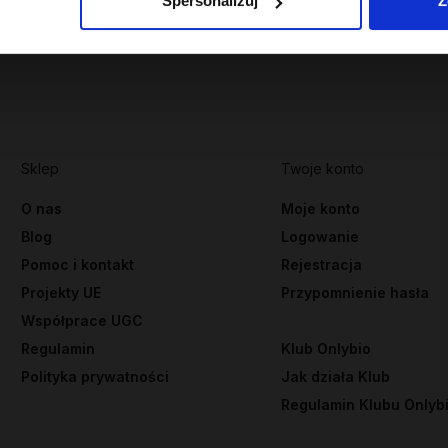
Spersonalizuj
Z
Sklep
Twoje konto
O nas
Moje konto
Blog
Logowanie
Pomoc i kontakt
Rejestracja
Projekty UE
Przypomnienie hasła
Współprace UGC
Regulamin
Klub Onlybio
Polityka prywatności
Jak działa Klub
Regulamin Klubu Onlyb