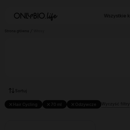
Wszystkie k
Strona główna
Włosy
Sortuj
Wyczyść filtry
Hair Cycling
70 ml
Odzywcze