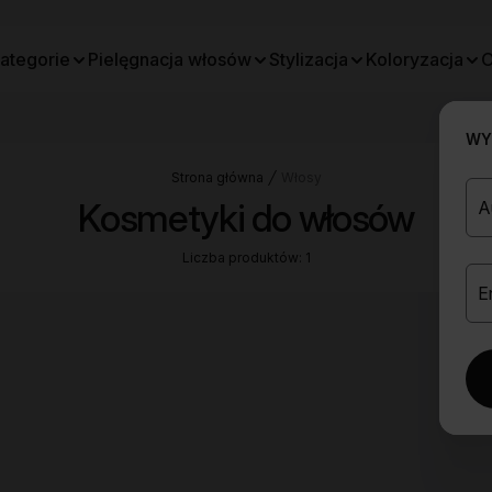
ategorie
Pielęgnacja włosów
Stylizacja
Koloryzacja
O
WYB
Strona główna
Włosy
Kosmetyki do włosów
Liczba produktów: 1