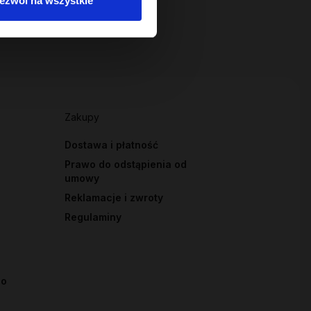
ezwól na wszystkie
Zakupy
Dostawa i płatność
Prawo do odstąpienia od
umowy
Reklamacje i zwroty
Regulaminy
io