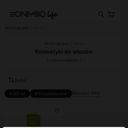
Strona główna
Włosy
Strona główna
Włosy
Kosmetyki do włosów
Liczba produktów: 1
Sortuj
Wyczyść filtry
125 ml
Enzymatyczne