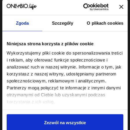
Zgoda
Szczegóły
O plikach cookies
Hair In Balance By ONLYBIO
Peeling enzymatyczny
Niniejsza strona korzysta z plików cookie
do skóry głowy 125 ml
22
Wykorzystujemy pliki cookie do spersonalizowania treści
,
49 zł
Najniższa cena z 30 dni przed
i reklam, aby oferować funkcje społecznościowe i
obniżką:
22,49 zł
analizować ruch w naszej witrynie. Informacje o tym, jak
korzystasz z naszej witryny, udostępniamy partnerom
społecznościowym, reklamowym i analitycznym.
Partnerzy mogą połączyć te informacje z innymi danymi
otrzymanymi od Ciebie lub uzyskanymi podczas
korzystania z ich usług.
Sklep
Zezwól na wszystkie
Twoje konto