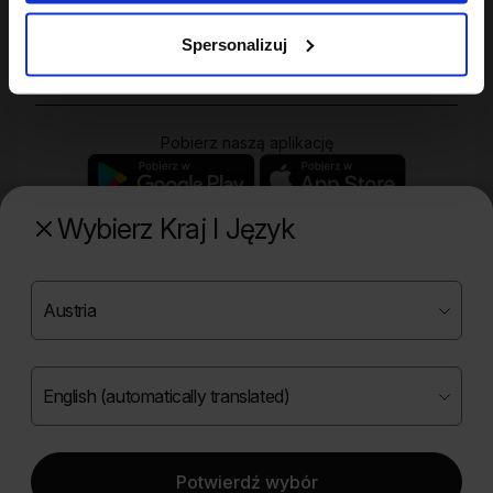
Zakupy
Spersonalizuj
Pobierz naszą aplikację
Wybierz Kraj I Język
Poznaj naszą drugą markę
Copyright ©
2026
Onlybio.life. Wszystkie prawa
zastrzeżone.
Potwierdź wybór
|
English (automatically translated)