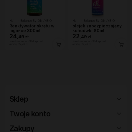
Hair In Balance By ONLYBIO
Hair In Balance By ONLYBIO
Reaktywator skrętu w
olejek zabezpieczający
mgiełce 300ml
końcówki 80ml
24
22
,
49 zł
,
49 zł
Najniższa cena z 30 dni przed
Najniższa cena z 30 dni przed
obniżką:
24,49 zł
obniżką:
22,49 zł
Sklep
Twoje konto
Zakupy