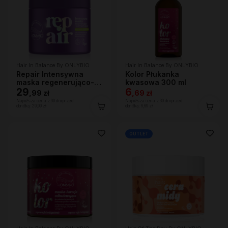
Hair In Balance By ONLYBIO
Hair In Balance By ONLYBIO
Repair Intensywna
Kolor Płukanka
maska regenerująco-
kwasowa 300 ml
wzmacniająca 280ml
29
6
,
99 zł
,
69 zł
Najniższa cena z 30 dni przed
Najniższa cena z 30 dni przed
obniżką:
29,99 zł
obniżką:
6,69 zł
OUTLET