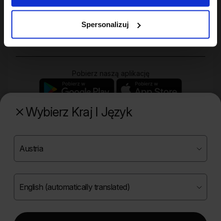
Twoje konto
Spersonalizuj
Zakupy
Pobierz naszą aplikację
Wybierz Kraj I Język
Poznaj naszą drugą markę
Copyright ©
2026
Onlybio.life. Wszystkie prawa
zastrzeżone.