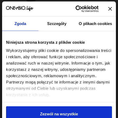
Zgoda
Szczegóły
O plikach cookies
Hair In Balance By ONLYBIO
Niniejsza strona korzysta z plików cookie
olejek zabezpieczający
końcówki 80ml
Wykorzystujemy pliki cookie do spersonalizowania treści
22
,
49 zł
i reklam, aby oferować funkcje społecznościowe i
Najniższa cena z 30 dni przed
obniżką:
22,49 zł
analizować ruch w naszej witrynie. Informacje o tym, jak
korzystasz z naszej witryny, udostępniamy partnerom
społecznościowym, reklamowym i analitycznym.
Partnerzy mogą połączyć te informacje z innymi danymi
otrzymanymi od Ciebie lub uzyskanymi podczas
korzystania z ich usług.
Sklep
Zezwól na wszystkie