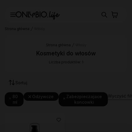
Strona główna
Włosy
Strona główna
Włosy
Kosmetyki do włosów
Liczba produktów: 1
Sortuj
Wyczyść fil
80
Odzywcze
Zabezpieczajace
ml
koncowki