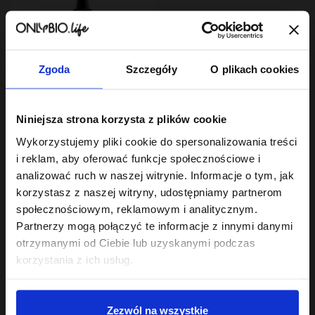
Zgoda
Szczegóły
O plikach cookies
Hair In Balance By ONLYBIO
Niniejsza strona korzysta z plików cookie
Kolor Spray
termoochronny
Wykorzystujemy pliki cookie do spersonalizowania treści
ochrona przed UV 150
23
,
99 zł
i reklam, aby oferować funkcje społecznościowe i
ml
Najniższa cena z 30 dni przed
analizować ruch w naszej witrynie. Informacje o tym, jak
obniżką:
23,99 zł
korzystasz z naszej witryny, udostępniamy partnerom
społecznościowym, reklamowym i analitycznym.
Partnerzy mogą połączyć te informacje z innymi danymi
otrzymanymi od Ciebie lub uzyskanymi podczas
korzystania z ich usług.
Sklep
Zezwól na wszystkie