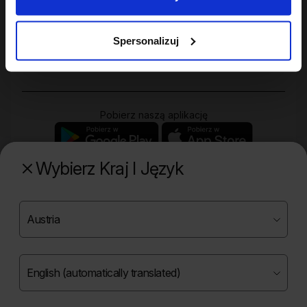
Twoje konto
Spersonalizuj
Zakupy
Pobierz naszą aplikację
Wybierz Kraj I Język
Poznaj naszą drugą markę
Copyright ©
2026
Onlybio.life. Wszystkie prawa