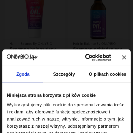
Hair In Balance By ONLYBIO
Hair In Balance By ONLYBIO
Szampon balansujący
Szampon ochładzający
50ml
kolor włosów 400ml
7
10
,
49 zł
,
49 zł
Najniższa cena z 30 dni przed
Najniższa cena z 30 dni przed
obniżką:
7,49 zł
obniżką:
6,29 zł
Zgoda
Szczegóły
O plikach cookies
Niniejsza strona korzysta z plików cookie
Wykorzystujemy pliki cookie do spersonalizowania treści
i reklam, aby oferować funkcje społecznościowe i
analizować ruch w naszej witrynie. Informacje o tym, jak
korzystasz z naszej witryny, udostępniamy partnerom
społecznościowym, reklamowym i analitycznym.