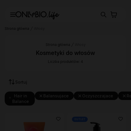
Strona główna
Włosy
Strona główna
Włosy
Kosmetyki do włosów
Liczba produktów: 4
Sortuj
Hair in
Balansujace
Oczyszczajace
R
Balance
OUTLET