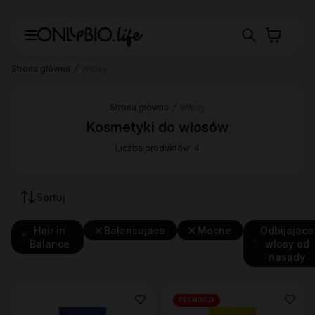
Strona główna
Włosy
Strona główna
Włosy
Kosmetyki do włosów
Liczba produktów: 4
Sortuj
Hair in
Balansujace
Mocne
Odbijajace
Balance
wlosy od
nasady
PROMOCJA