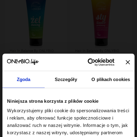
Hair In Balance By ONLYBIO
Hair In Balance By ONLYBIO
Żel mocny do stylizacji
Stylizator proteinowy
włosów kręconych
do stylizacji włosów
200ml
18
kręconych 200ml
7
,
99 zł
,
29 zł
Najniższa cena z 30 dni przed
Najniższa cena z 30 dni przed
obniżką:
18,99 zł
obniżką:
24,49 zł
Zgoda
Szczegóły
O plikach cookies
Niniejsza strona korzysta z plików cookie
Wykorzystujemy pliki cookie do spersonalizowania treści
i reklam, aby oferować funkcje społecznościowe i
analizować ruch w naszej witrynie. Informacje o tym, jak
korzystasz z naszej witryny, udostępniamy partnerom