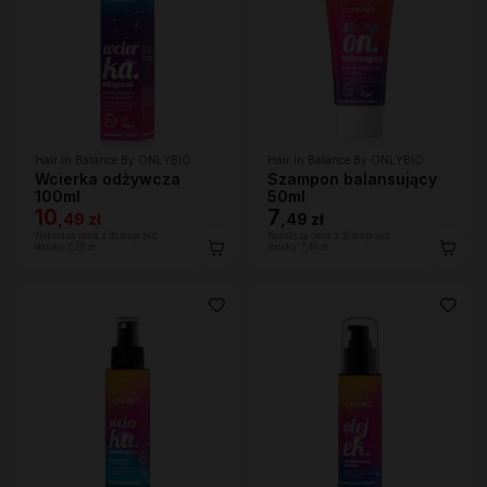
Hair In Balance By ONLYBIO
Hair In Balance By ONLYBIO
Wcierka odżywcza
Szampon balansujący
100ml
50ml
10
7
,
49 zł
,
49 zł
Najniższa cena z 30 dni przed
Najniższa cena z 30 dni przed
obniżką:
6,29 zł
obniżką:
7,49 zł