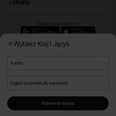
Zakupy
Pobierz naszą aplikację
Wybierz Kraj I Język
Poznaj naszą drugą markę
Copyright ©
2026
Onlybio.life. Wszystkie prawa
zastrzeżone.
Potwierdź wybór
|
English (automatically translated)