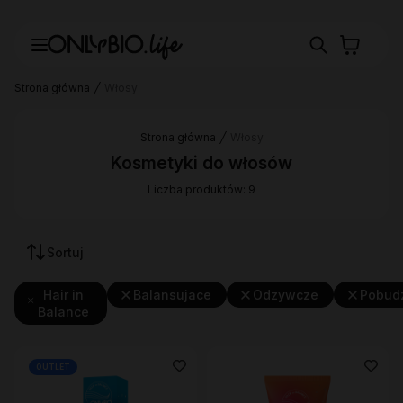
Strona główna
Włosy
Strona główna
Włosy
Kosmetyki do włosów
Liczba produktów: 9
Sortuj
Hair in
Balansujace
Odzywcze
Pobud
Balance
OUTLET