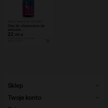
Hair In Balance By ONLYBIO
Olej do olejowania do
włosów
średnioporowatych 150
22
,
49 zł
ml
Najniższa cena z 30 dni przed
obniżką:
22,49 zł
Sklep
Twoje konto