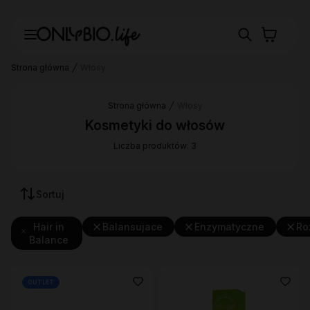
Strona główna
Włosy
Strona główna
Włosy
Kosmetyki do włosów
Liczba produktów: 3
Sortuj
Hair in
Balansujace
Enzymatyczne
Ro
Balance
OUTLET