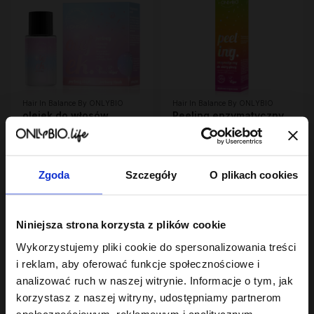
Hair In Balance By ONLYBIO
Hair In Balance By ONLYBIO
olejek do włosów
Peeling enzymatyczny
perłowy z efektem
do skóry głowy 125 ml
opalizującego
3
22
,
99 zł
,
49 zł
rozświetlenia 20 ml
Najniższa cena z 30 dni przed
Najniższa cena z 30 dni przed
obniżką:
3,99 zł
obniżką:
22,49 zł
Zgoda
Szczegóły
O plikach cookies
Niniejsza strona korzysta z plików cookie
Wykorzystujemy pliki cookie do spersonalizowania treści
i reklam, aby oferować funkcje społecznościowe i
analizować ruch w naszej witrynie. Informacje o tym, jak
korzystasz z naszej witryny, udostępniamy partnerom
społecznościowym, reklamowym i analitycznym.