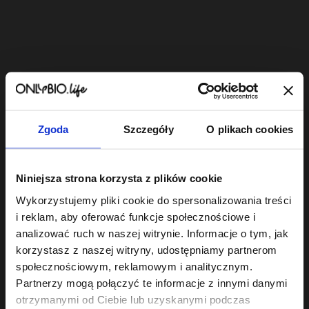
Bestsellery
Zgoda
Szczegóły
O plikach cookies
OUTLET
PROMOCJA
Niniejsza strona korzysta z plików cookie
Wykorzystujemy pliki cookie do spersonalizowania treści
i reklam, aby oferować funkcje społecznościowe i
analizować ruch w naszej witrynie. Informacje o tym, jak
Hair In Balance By
Hair In Balance By
ONLYBIO
ONLYBIO
ONLYBIO
Perfumo
korzystasz z naszej witryny, udostępniamy partnerom
Szampon
Stylizator
It ma
społecznościowym, reklamowym i analitycznym.
ochładzający kolor
proteinowy do
37°C,
włosów 400ml
10
stylizacji włosów
7
perfu
34
Partnerzy mogą połączyć te informacje z innymi danymi
,
49 zł
,
29 zł
,
9
kręconych 200ml
ml
Najniższa cena z 30 dni
Najniższa cena z 30 dni
Najniższa c
otrzymanymi od Ciebie lub uzyskanymi podczas
przed obniżką:
6,29 zł
przed obniżką:
24,49 zł
przed obniż