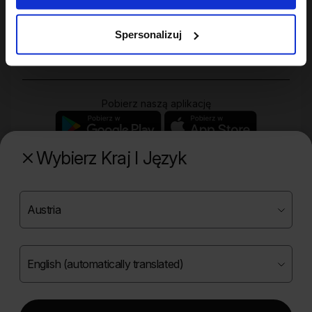
Twoje konto
Spersonalizuj
Zakupy
Pobierz naszą aplikację
Wybierz Kraj I Język
Poznaj naszą drugą markę
Copyright ©
2026
Onlybio.life. Wszystkie prawa
zastrzeżone.