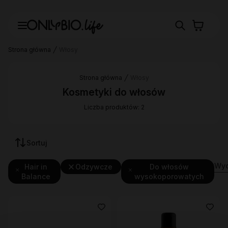
Strona główna
Włosy
Strona główna
Włosy
Kosmetyki do włosów
Liczba produktów: 2
Sortuj
Wyc
Hair in
Odzywcze
Do włosów
Balance
wysokoporowatych