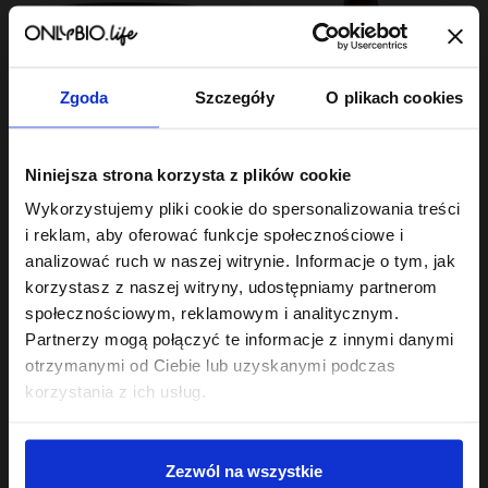
Zgoda
Szczegóły
O plikach cookies
Hair In Balance By ONLYBIO
Hair In Balance By ONLYBIO
Niniejsza strona korzysta z plików cookie
Maska do włosów
Olej do olejowania do
wysokoporowatych
włosów
Wykorzystujemy pliki cookie do spersonalizowania treści
400 ml
23
wysokoporowatych 150
22
,
99 zł
,
49 zł
ml
i reklam, aby oferować funkcje społecznościowe i
Najniższa cena z 30 dni przed
Najniższa cena z 30 dni przed
obniżką:
23,99 zł
obniżką:
22,49 zł
analizować ruch w naszej witrynie. Informacje o tym, jak
korzystasz z naszej witryny, udostępniamy partnerom
społecznościowym, reklamowym i analitycznym.
Partnerzy mogą połączyć te informacje z innymi danymi
otrzymanymi od Ciebie lub uzyskanymi podczas
korzystania z ich usług.
Sklep
Zezwól na wszystkie