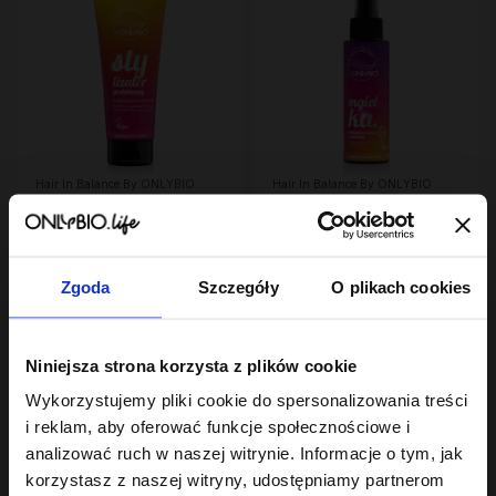
Hair In Balance By ONLYBIO
Hair In Balance By ONLYBIO
Stylizator proteinowy
Mgiełka odbijająca
do stylizacji włosów
włosy od nasady 100ml
kręconych 200ml
7
18
,
29 zł
,
99 zł
Najniższa cena z 30 dni przed
Najniższa cena z 30 dni przed
obniżką:
24,49 zł
obniżką:
18,99 zł
Zgoda
Szczegóły
O plikach cookies
Niniejsza strona korzysta z plików cookie
Wykorzystujemy pliki cookie do spersonalizowania treści
i reklam, aby oferować funkcje społecznościowe i
analizować ruch w naszej witrynie. Informacje o tym, jak
korzystasz z naszej witryny, udostępniamy partnerom