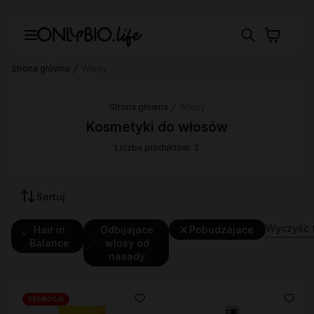
Strona główna
Włosy
Strona główna
Włosy
Kosmetyki do włosów
Liczba produktów: 3
Sortuj
Wyczyść f
Hair in
Odbijajace
Pobudzajace
Balance
wlosy od
nasady
PROMOCJA