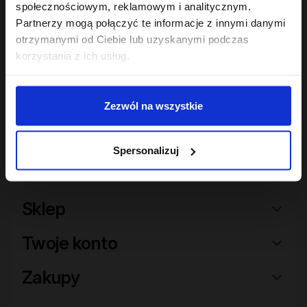
społecznościowym, reklamowym i analitycznym.
Partnerzy mogą połączyć te informacje z innymi danymi
Hair In Balance By ONLYBIO
wcierka pobudzająca
otrzymanymi od Ciebie lub uzyskanymi podczas
100 ml
korzystania z ich usług.
22
,
49 zł
Najniższa cena z 30 dni przed
obniżką:
22,49 zł
Zezwól na wszystkie
Spersonalizuj
Sklep
Twoje konto
Zakupy