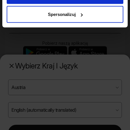
Twoje konto
Spersonalizuj
Zakupy
Pobierz naszą aplikację
Wybierz Kraj I Język
Poznaj naszą drugą markę
Copyright ©
2026
Onlybio.life. Wszystkie prawa
zastrzeżone.