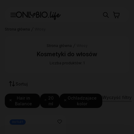
Strona główna
Włosy
Strona główna
Włosy
Kosmetyki do włosów
Liczba produktów: 1
Sortuj
Wyczyść filtry
Hair in
20
Ochladzajace
Balance
ml
kolor
OUTLET