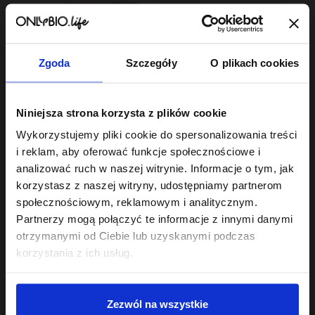
Zgoda
Szczegóły
O plikach cookies
Hair In Balance By ONLYBIO
Niniejsza strona korzysta z plików cookie
Olejek do włosów
mroźny do chłodnych
Wykorzystujemy pliki cookie do spersonalizowania treści
blondów 20 ml
3
,
99 zł
i reklam, aby oferować funkcje społecznościowe i
Najniższa cena z 30 dni przed
obniżką:
3,99 zł
analizować ruch w naszej witrynie. Informacje o tym, jak
korzystasz z naszej witryny, udostępniamy partnerom
społecznościowym, reklamowym i analitycznym.
Partnerzy mogą połączyć te informacje z innymi danymi
otrzymanymi od Ciebie lub uzyskanymi podczas
korzystania z ich usług.
Sklep
Zezwól na wszystkie