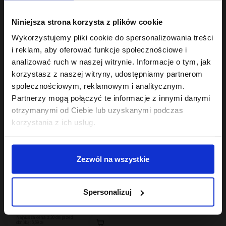
Hair In Balance By ONLYBIO
Hair In Balance By ONLYBIO
Niniejsza strona korzysta z plików cookie
Maska do laminacji
Szampon ochładzający
włosów 200ml
kolor włosów 400ml
Wykorzystujemy pliki cookie do spersonalizowania treści
22
10
,
49 zł
,
49 zł
i reklam, aby oferować funkcje społecznościowe i
Najniższa cena z 30 dni przed
Najniższa cena z 30 dni przed
analizować ruch w naszej witrynie. Informacje o tym, jak
obniżką:
22,49 zł
obniżką:
6,29 zł
korzystasz z naszej witryny, udostępniamy partnerom
społecznościowym, reklamowym i analitycznym.
OUTLET
Partnerzy mogą połączyć te informacje z innymi danymi
otrzymanymi od Ciebie lub uzyskanymi podczas
korzystania z ich usług.
Zezwól na wszystkie
Hair In Balance By ONLYBIO
Maska do włosów
Spersonalizuj
niskoporowatych 400
ml
11
,
49 zł
Najniższa cena z 30 dni przed
obniżką:
6,69 zł