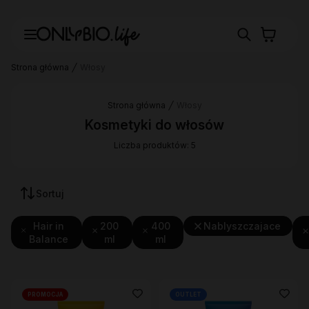
Strona główna
Włosy
Strona główna
Włosy
Kosmetyki do włosów
Liczba produktów: 5
Sortuj
Hair in
200
400
Nablyszczajace
Balance
ml
ml
PROMOCJA
OUTLET