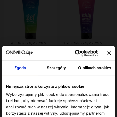
Hair In Balance By ONLYBIO
Hair In Balance By ONLYBIO
Żel mocny do stylizacji
Aktywator skrętu w
włosów kręconych
kremie 200ml
200ml
18
24
,
99 zł
,
49 zł
Najniższa cena z 30 dni przed
Najniższa cena z 30 dni przed
obniżką:
18,99 zł
obniżką:
24,49 zł
Zgoda
Szczegóły
O plikach cookies
PROMOCJA
Niniejsza strona korzysta z plików cookie
Wykorzystujemy pliki cookie do spersonalizowania treści
i reklam, aby oferować funkcje społecznościowe i
analizować ruch w naszej witrynie. Informacje o tym, jak
korzystasz z naszej witryny, udostępniamy partnerom