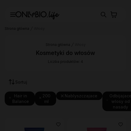
Strona główna
Włosy
Strona główna
Włosy
Kosmetyki do włosów
Liczba produktów: 4
Sortuj
Hair in
200
Nablyszczajace
Odbijajac
Balance
ml
wlosy od
nasady