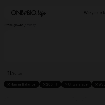
Wszystkie k
Strona główna
Włosy
Sortuj
Hair in Balance
200 ml
Utrwalajace
Wyg