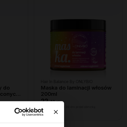
Hair In Balance By ONLYBIO
y do
Maska do laminacji włosów
ręconych
200ml
22
,
49 zł
ą:
Najniższa cena z 30 dni przed obniżką:
22,49 zł