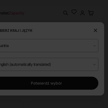
Wishlist
Search
utlet
Zapachy
IERZ KRAJ I JĘZYK
Potwierdź wybór