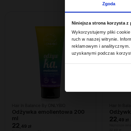
Zgoda
Niniejsza strona korzysta z
Wykorzystujemy pliki cookie 
ruch w naszej witrynie. Inf
reklamowym i analitycznym. 
uzyskanymi podczas korzysta
Hair In Balance By ONLYBIO
Hair In Ba
Odżywka emolientowa 200
Odżywka
ml
22
,
49 zł
22
Najniższa cena
,
49 zł
22,49 zł