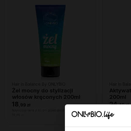
Hair In Balance By ONLYBIO
Hair In Ba
Żel mocny do stylizacji
Aktywat
włosów kręconych 200ml
200ml
18
24
,
99 zł
,
49 zł
Najniższa cena z 30 dni przed obniżką:
Najniższa cena
18,99 zł
24,49 zł