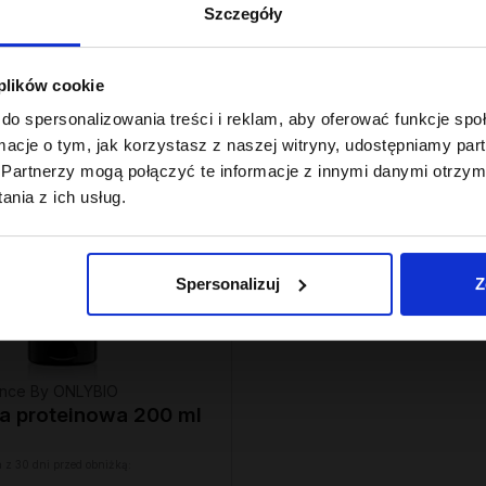
Szczegóły
 plików cookie
do spersonalizowania treści i reklam, aby oferować funkcje sp
ormacje o tym, jak korzystasz z naszej witryny, udostępniamy p
Partnerzy mogą połączyć te informacje z innymi danymi otrzym
nia z ich usług.
Spersonalizuj
Z
lance By ONLYBIO
 proteinowa 200 ml
 z 30 dni przed obniżką: