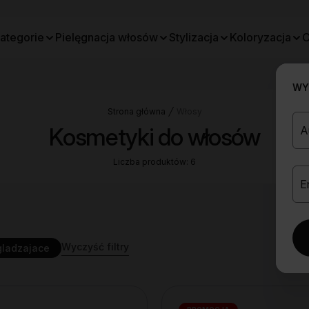
ategorie
Pielęgnacja włosów
Stylizacja
Koloryzacja
O
WYB
Strona główna
Włosy
Kosmetyki do włosów
Liczba produktów: 6
Wyczyść filtry
ladzajace