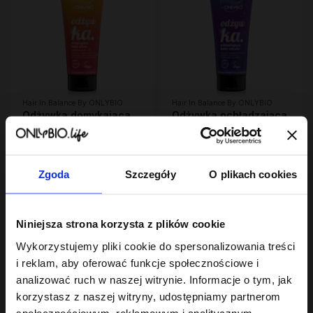
Hair In Balance By ONLYBIO
Hair In Balance By ONLYBIO
Odżywka domykajaca
Odżywka ochładzająca
łuskę włosa 200ml
kolor włosów 200ml
22
10
,
49 zł
,
49 zł
Najniższa cena z 30 dni przed
Najniższa cena z 30 dni przed
obniżką:
22,49 zł
obniżką:
6,29 zł
Zgoda
Szczegóły
O plikach cookies
Niniejsza strona korzysta z plików cookie
Wykorzystujemy pliki cookie do spersonalizowania treści
i reklam, aby oferować funkcje społecznościowe i
analizować ruch w naszej witrynie. Informacje o tym, jak
korzystasz z naszej witryny, udostępniamy partnerom
społecznościowym, reklamowym i analitycznym.