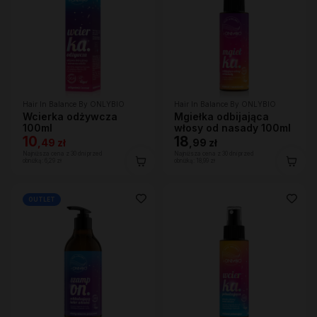
Hair In Balance By ONLYBIO
Hair In Balance By ONLYBIO
Wcierka odżywcza
Mgiełka odbijająca
100ml
włosy od nasady 100ml
10
18
,
49 zł
,
99 zł
Najniższa cena z 30 dni przed
Najniższa cena z 30 dni przed
obniżką:
6,29 zł
obniżką:
18,99 zł
OUTLET