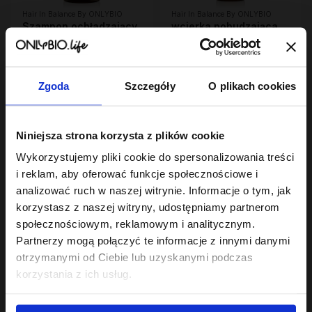
Hair In Balance By ONLYBIO
Hair In Balance By ONLYBIO
Szampon ochładzający
wcierka pobudzająca
kolor włosów 400ml
100 ml
10
22
,
49 zł
,
49 zł
Najniższa cena z 30 dni przed
Najniższa cena z 30 dni przed
obniżką:
6,29 zł
obniżką:
22,49 zł
Zgoda
Szczegóły
O plikach cookies
Niniejsza strona korzysta z plików cookie
Wykorzystujemy pliki cookie do spersonalizowania treści
i reklam, aby oferować funkcje społecznościowe i
analizować ruch w naszej witrynie. Informacje o tym, jak
korzystasz z naszej witryny, udostępniamy partnerom
społecznościowym, reklamowym i analitycznym.
Hair In Balance By ONLYBIO
Hair In Balance By ONLYBIO
Partnerzy mogą połączyć te informacje z innymi danymi
Szampon nawilżający
Maska do włosów
otrzymanymi od Ciebie lub uzyskanymi podczas
400 ml
wysokoporowatych
22
400 ml
23
korzystania z ich usług.
,
49 zł
,
99 zł
Najniższa cena z 30 dni przed
Najniższa cena z 30 dni przed
obniżką:
22,49 zł
obniżką:
23,99 zł