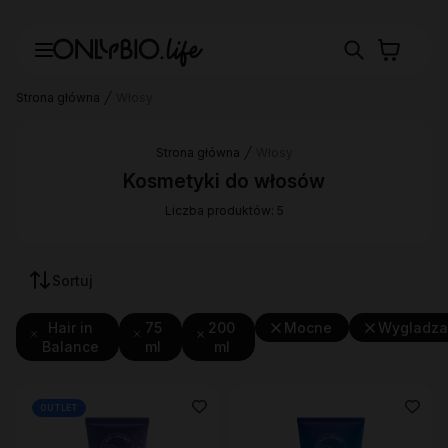
Strona główna
Włosy
Strona główna
Włosy
Kosmetyki do włosów
Liczba produktów: 5
Sortuj
Hair in
75
200
Mocne
Wygladza
Balance
ml
ml
OUTLET