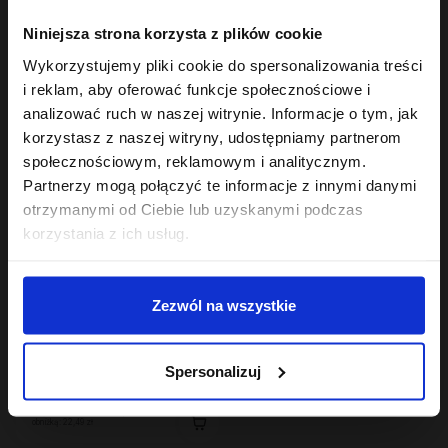
Hair In Balance By ONLYBIO
Hair In Balance By ONLYBIO
Niniejsza strona korzysta z plików cookie
Maska do laminacji
Odżywka emolientowa
włosów 200ml
200 ml
Wykorzystujemy pliki cookie do spersonalizowania treści
22
22
,
49 zł
,
49 zł
i reklam, aby oferować funkcje społecznościowe i
Najniższa cena z 30 dni przed
Najniższa cena z 30 dni przed
obniżką:
22,49 zł
obniżką:
22,49 zł
analizować ruch w naszej witrynie. Informacje o tym, jak
korzystasz z naszej witryny, udostępniamy partnerom
społecznościowym, reklamowym i analitycznym.
Partnerzy mogą połączyć te informacje z innymi danymi
otrzymanymi od Ciebie lub uzyskanymi podczas
korzystania z ich usług.
Zezwól na wszystkie
Hair In Balance By ONLYBIO
Odżywka proteinowa
Spersonalizuj
200 ml
22
,
49 zł
Najniższa cena z 30 dni przed
obniżką:
22,49 zł