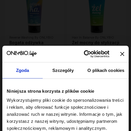
Reverse Washing By ONLYBIO
Hair In Balance By ONLYBIO
Bogata odżywka
Żel mocny do stylizacji
humektantowa 200 ml
włosów kręconych
10
200ml
18
,
49 zł
,
99 zł
Najniższa cena z 30 dni przed
Najniższa cena z 30 dni przed
obniżką:
6,29 zł
obniżką:
18,99 zł
Zgoda
Szczegóły
O plikach cookies
OUTLET
Niniejsza strona korzysta z plików cookie
Wykorzystujemy pliki cookie do spersonalizowania treści
i reklam, aby oferować funkcje społecznościowe i
analizować ruch w naszej witrynie. Informacje o tym, jak
korzystasz z naszej witryny, udostępniamy partnerom
społecznościowym, reklamowym i analitycznym.