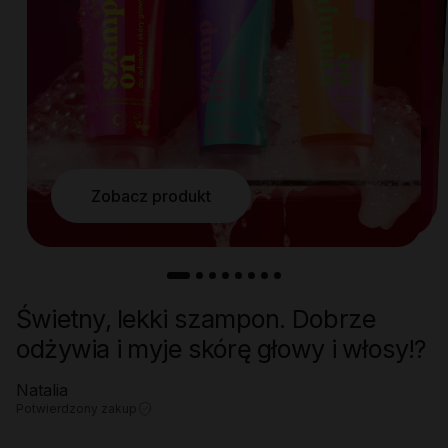
Zobacz produkt
Zobacz produkt
Zobacz produkt
Zobacz produkt
Zobacz produkt
Zobacz produkt
Zobacz produkt
Zobacz produkt
Świetny, lekki szampon. Dobrze
odżywia i myje skórę głowy i włosy!?
Natalia
Potwierdzony zakup