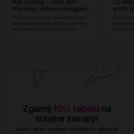
Hair cycling – czym jest i
Co daje
dlaczego zmienia pielęgnację
warto j
włosów?
Pielęgnacja włosów bywa obarczona
Cebula na 
błędami, nawet jeśli uda Ci się znaleźć
stosowana
doskonałe produkty o wysokiej
dzisiaj za
skuteczności i naturalnym składzie. Nie
popularn
chodzi…
wspierają
Zgarnij
10% rabatu
na
kolejne zakupy!
Zapisz się do naszego newslettera i pierwsza