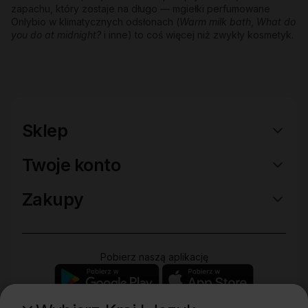
zapachu, który zostaje na długo — mgiełki perfumowane
Onlybio w klimatycznych odsłonach (
Warm milk bath
,
What do
you do at midnight?
i inne) to coś więcej niż zwykły kosmetyk.
Sklep
Twoje konto
Zakupy
Pobierz naszą aplikację