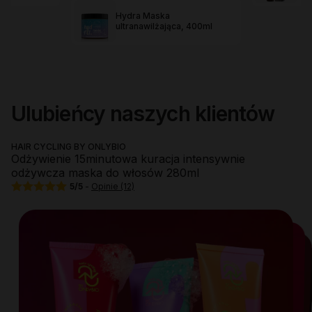
Hydra Maska
ultranawilżająca, 400ml
Slajd 1 z 8
Ulubieńcy naszych klientów
HAIR CYCLING BY ONLYBIO
Odżywienie 15minutowa kuracja intensywnie
odżywcza maska do włosów 280ml
(7)
(13)
(6)
(21)
(5)
5/5
-
Opinie
(12)
(14)
(18)