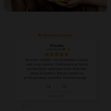
Jak zbieramy opinie?
Klaudia
zweryfikowano
Kocham OnlyBio - ich produktów używa
cała moja rodzina. Zamówienie przyszło
perfekcyjnie zabezpieczone. Polecam
sklep wszystkim, którym zależy na
profesjonalnej obsłudze. Podsumowując -
warto tu zajrzeć.
2
3
2026-05-21