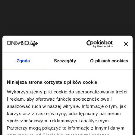
Zgoda
Szczegóły
O plikach cookies
Nie wiesz, jakie produkty
Niniejsza strona korzysta z plików cookie
wybrać? 🤔
Wykorzystujemy pliki cookie do spersonalizowania treści
Sprawdź swoją porowatość i dobierz kosmetyki,
i reklam, aby oferować funkcje społecznościowe i
które naprawdę działają. Wykonaj szybki test i
analizować ruch w naszej witrynie. Informacje o tym, jak
poznaj sposób na piękne, zdrowe włosy.
korzystasz z naszej witryny, udostępniamy partnerom
społecznościowym, reklamowym i analitycznym.
Dopasuj produkty
Partnerzy mogą połączyć te informacje z innymi danymi
otrzymanymi od Ciebie lub uzyskanymi podczas