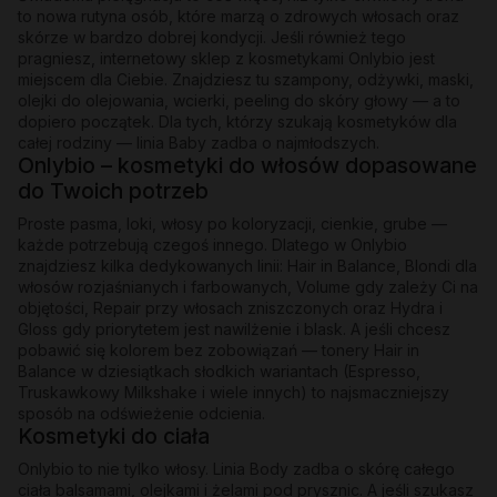
to nowa rutyna osób, które marzą o zdrowych włosach oraz
skórze w bardzo dobrej kondycji. Jeśli również tego
pragniesz, internetowy sklep z kosmetykami Onlybio jest
miejscem dla Ciebie. Znajdziesz tu szampony, odżywki, maski,
olejki do olejowania, wcierki, peeling do skóry głowy — a to
dopiero początek. Dla tych, którzy szukają kosmetyków dla
całej rodziny — linia Baby zadba o najmłodszych.
Onlybio – kosmetyki do włosów dopasowane
do Twoich potrzeb
Proste pasma, loki, włosy po koloryzacji, cienkie, grube —
każde potrzebują czegoś innego. Dlatego w Onlybio
znajdziesz kilka dedykowanych linii: Hair in Balance, Blondi dla
włosów rozjaśnianych i farbowanych, Volume gdy zależy Ci na
objętości, Repair przy włosach zniszczonych oraz Hydra i
Gloss gdy priorytetem jest nawilżenie i blask. A jeśli chcesz
pobawić się kolorem bez zobowiązań — tonery Hair in
Balance w dziesiątkach słodkich wariantach (Espresso,
Truskawkowy Milkshake i wiele innych) to najsmaczniejszy
sposób na odświeżenie odcienia.
Kosmetyki do ciała
Onlybio to nie tylko włosy. Linia Body zadba o skórę całego
ciała balsamami, olejkami i żelami pod prysznic. A jeśli szukasz