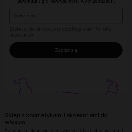
dowiaduj się o nowościach i wyprzedażach.
Wpisz e-mail
Zapisując się, akceptujesz nasz
Regulamin
i
Politykę
prywatności
.
Zapisz się
Sklep z kosmetykami i akcesoriami do
włosów
Świadoma pielęgnacja to coś więcej niż tylko chwilowy trend –