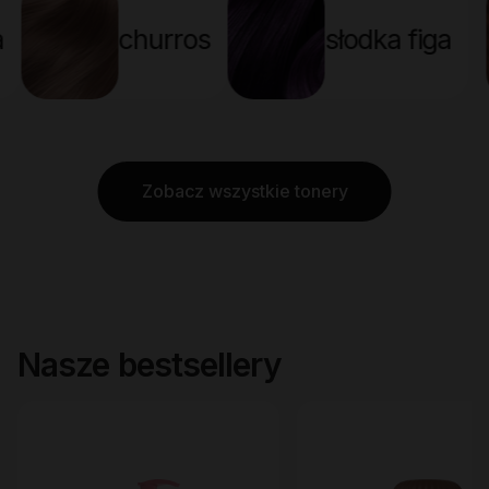
e milk tea
churros
słod
Zobacz wszystkie tonery
Nasze bestsellery