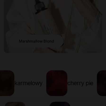
Marshmallow Blond
rmelowy
cherry pie
cher