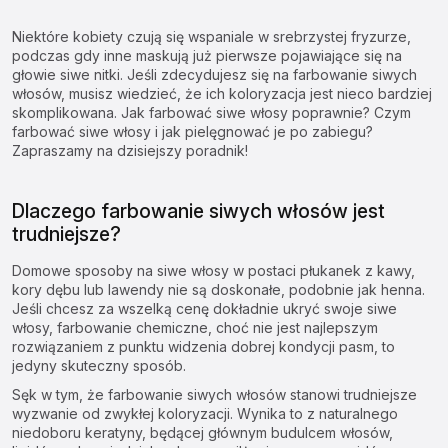
Niektóre kobiety czują się wspaniale w srebrzystej fryzurze,
podczas gdy inne maskują już pierwsze pojawiające się na
głowie siwe nitki. Jeśli zdecydujesz się na farbowanie siwych
włosów, musisz wiedzieć, że ich koloryzacja jest nieco bardziej
skomplikowana. Jak farbować siwe włosy poprawnie? Czym
farbować siwe włosy i jak pielęgnować je po zabiegu?
Zapraszamy na dzisiejszy poradnik!
Dlaczego farbowanie siwych włosów jest
trudniejsze?
Domowe sposoby na siwe włosy
w postaci płukanek z kawy,
kory dębu lub lawendy nie są doskonałe, podobnie jak henna.
Jeśli chcesz za wszelką cenę dokładnie ukryć swoje siwe
włosy, farbowanie chemiczne, choć nie jest najlepszym
rozwiązaniem z punktu widzenia dobrej kondycji pasm, to
jedyny skuteczny sposób.
Sęk w tym, że farbowanie siwych włosów stanowi trudniejsze
wyzwanie od zwykłej koloryzacji. Wynika to z naturalnego
niedoboru keratyny, będącej głównym budulcem włosów,