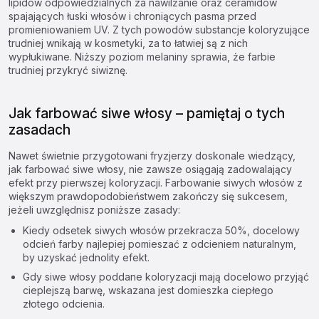
lipidów odpowiedzialnych za nawilżanie oraz ceramidów
spajających łuski włosów i chroniących pasma przed
promieniowaniem UV. Z tych powodów substancje koloryzujące
trudniej wnikają w kosmetyki, za to łatwiej są z nich
wypłukiwane. Niższy poziom melaniny sprawia, że farbie
trudniej przykryć siwiznę.
Jak farbować siwe włosy – pamiętaj o tych
zasadach
Nawet świetnie przygotowani fryzjerzy doskonale wiedzący,
jak farbować siwe włosy, nie zawsze osiągają zadowalający
efekt przy pierwszej koloryzacji. Farbowanie siwych włosów z
większym prawdopodobieństwem zakończy się sukcesem,
jeżeli uwzględnisz poniższe zasady:
Kiedy odsetek siwych włosów przekracza 50%, docelowy
odcień farby najlepiej pomieszać z odcieniem naturalnym,
by uzyskać jednolity efekt.
Gdy siwe włosy poddane koloryzacji mają docelowo przyjąć
cieplejszą barwę, wskazana jest domieszka ciepłego
złotego odcienia.