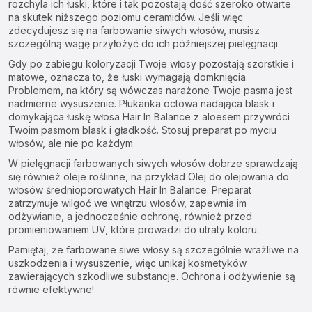
rozchyla ich łuski, które i tak pozostają dość szeroko otwarte
na skutek niższego poziomu ceramidów. Jeśli więc
zdecydujesz się na farbowanie siwych włosów, musisz
szczególną wagę przyłożyć do ich późniejszej pielęgnacji.
Gdy po zabiegu koloryzacji Twoje włosy pozostają szorstkie i
matowe, oznacza to, że łuski wymagają domknięcia.
Problemem, na który są wówczas narażone Twoje pasma jest
nadmierne wysuszenie.
Płukanka octowa nadająca blask i
domykająca łuskę włosa Hair In Balance
z aloesem przywróci
Twoim pasmom blask i gładkość. Stosuj preparat po myciu
włosów, ale nie po każdym.
W
pielęgnacji farbowanych siwych włosów
dobrze sprawdzają
się również oleje roślinne, na przykład
Olej do olejowania do
włosów średnioporowatych Hair In Balance
. Preparat
zatrzymuje wilgoć we wnętrzu włosów, zapewnia im
odżywianie, a jednocześnie ochronę, również przed
promieniowaniem UV, które prowadzi do utraty koloru.
Pamiętaj, że farbowane siwe włosy są szczególnie wrażliwe na
uszkodzenia i wysuszenie, więc unikaj kosmetyków
zawierających szkodliwe substancje. Ochrona i odżywienie są
równie efektywne!