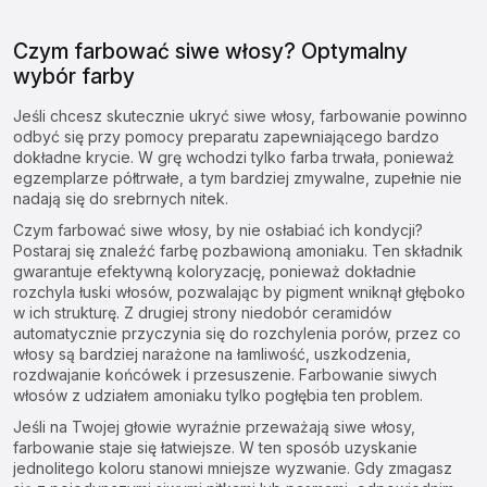
Czym farbować siwe włosy? Optymalny
wybór farby
Jeśli chcesz skutecznie ukryć siwe włosy, farbowanie powinno
odbyć się przy pomocy preparatu zapewniającego bardzo
dokładne krycie. W grę wchodzi tylko farba trwała, ponieważ
egzemplarze półtrwałe, a tym bardziej zmywalne, zupełnie nie
nadają się do srebrnych nitek.
Czym farbować siwe włosy, by nie osłabiać ich kondycji?
Postaraj się znaleźć farbę pozbawioną amoniaku. Ten składnik
gwarantuje efektywną koloryzację, ponieważ dokładnie
rozchyla łuski włosów, pozwalając by pigment wniknął głęboko
w ich strukturę. Z drugiej strony niedobór ceramidów
automatycznie przyczynia się do rozchylenia porów, przez co
włosy są bardziej narażone na łamliwość, uszkodzenia,
rozdwajanie końcówek i przesuszenie. Farbowanie siwych
włosów z udziałem amoniaku tylko pogłębia ten problem.
Jeśli na Twojej głowie wyraźnie przeważają siwe włosy,
farbowanie staje się łatwiejsze. W ten sposób uzyskanie
jednolitego koloru stanowi mniejsze wyzwanie. Gdy zmagasz