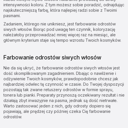
intensywności koloru. Z tym możesz sobie poradzić, odnajdując
najskuteczniejszą farbę, która najlepiej radzi sobie z Twoimi
pasmami.
Zadaniem, którego nie unikniesz, jest farbowanie odrostów
siwych włosów. Biorąc pod uwagę ten czynnik, koloryzację
należałoby przeprowadzać mniej więcej raz na miesiąc, ale
głównym kryterium staje się tempo wzrostu Twoich kosmyków.
Farbowanie odrostów siwych włosów
Nie da się ukryć, że farbowanie odrostów siwych włosów jest
dość skomplikowanym zagadnieniem. Dbając o nawilżenie i
odżywienie Twoich kosmyków, prawdopodobnie chcesz jak
najbardziej odwlec tę czynność w czasie. Do Twojej dyspozycji
pozostają tak zwane retuszery odrostów w formie sprayu,
tonera lub pianki. Preparaty przynoszą oczekiwany rezultat i nie
działają zbyt inwazyjnie na pasma, jednak są dość nietrwałe.
Warto zastosować jeden z nich, gdy odrosty dopiero się
pojawiają, ale prędzej czy później czeka Cię farbowanie
odrostów.