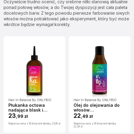
Oczywiście trudno ocenić, czy srebrne nitki stanowią aktualnie
ponad połowę włosów, a do Twojej dyspozycji jest cała paleta
docelowych barw. Z tego powodu pierwsze farbowanie siwych
włosów można potraktować jako eksperyment, który być może
wkrótce będzie wymagał korekty.
Hair In Balance By ONLYBIO
Hair In Balance By ONLYBIO
Płukanka octowa
Olej do olejowania do
nadająca blask i
włosów
domykająca łuskę włosa
23
średnioporowatych 150
22
,
99 zł
,
49 zł
300ml
ml
Najniższa cena z 30 dni przed obniżką:
23,99 zł
Najniższa cena z 30 dni przed obniżką:
22,49 zł