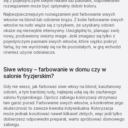
się z pojedynczymi siwymi nitkami lub pasmami, odpowiednim
rozwiązaniem może być optymalny dobór koloru.
Najbezpieczniejszym rozwiązaniem jest farbowanie siwych
włosów na blond lub odcienie brązu. Z kolei farbowanie siwych
włosów na rudo wiąże się z ryzykiem, że uzyskany odcień
okaże się niezwykle intensywny. Uwzględnij to, planując swój
nowy, pozbawiony siwizny image. Jeśli zmagasz się tylko z
pojedynczymi pasmami siwych włosów, które ciężko pokryć
farbą, by nie wyróżniały się na tle pozostałych, w grę wchodzi
również użycie odsiwiacza.
Siwe włosy – farbowanie w domu czy w
salonie fryzjerskim?
Gdy nie wiesz, jak farbować siwe włosy na blond, kasztanowy
odcień, a tym bardziej rudy, najlepiej udaj się do zaufanego
salonu fryzjerskiego. Oprócz zabiegu koloryzacji otrzymasz
tam garść porad. Farbowanie siwych włosów, a konkretnie jego
skuteczność to zawsze kwestia indywidualna. Koloryzacja
może jednak kosztować nawet kilkaset złotych, więc jeśli tylko
dobierzesz odpowiedni preparat, warto spróbować domowego
zabiegu.