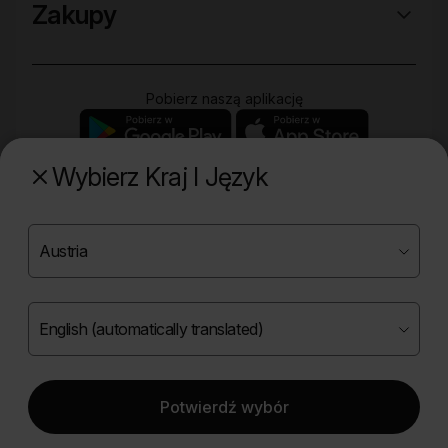
Zakupy
Pobierz naszą aplikację
Wybierz Kraj I Język
Poznaj naszą drugą markę
Copyright ©
2026
Onlybio.life. Wszystkie prawa
zastrzeżone.
Potwierdź wybór
|
English (automatically translated)