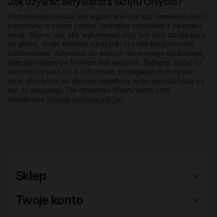
Jak używać aktywatora skrętu Onlybio?
Podstawową metodą jest wgniecenie bardzo niewielkiej ilości
kosmetyku w mokre pasma, delikatnie odciśnięte z nadmiaru
wody. Ważne jest, aby wykonywać przy tym ruch dociskający
do głowy, dzięki któremu sprężynki czy fale będą mocniej
zdefiniowane. Aktywator do włosów nie wymaga spłukiwania,
dlatego następnym krokiem jest suszenie. Najlepiej zrobić to
za pomocą suszarki z dyfuzorem, pomagającym utrzymać
skręt. Aktywator do włosów nakładany w ten sposób nada się
też do ploppingu. Dla utrwalenia efektu warto użyć
dodatkowo
żelu do stylizacji loków
.
Sklep
Twoje konto