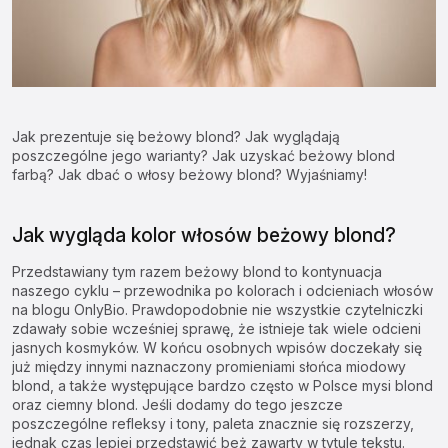
Jak prezentuje się beżowy blond? Jak wyglądają
poszczególne jego warianty? Jak uzyskać beżowy blond
farbą? Jak dbać o włosy beżowy blond? Wyjaśniamy!
Jak wygląda kolor włosów beżowy blond?
Przedstawiany tym razem beżowy blond to kontynuacja
naszego cyklu – przewodnika po kolorach i odcieniach włosów
na blogu OnlyBio. Prawdopodobnie nie wszystkie czytelniczki
zdawały sobie wcześniej sprawę, że istnieje tak wiele odcieni
jasnych kosmyków. W końcu osobnych wpisów doczekały się
już między innymi naznaczony promieniami słońca
miodowy
blond
, a także występujące bardzo często w Polsce mysi blond
oraz
ciemny blond
. Jeśli dodamy do tego jeszcze
poszczególne refleksy i tony, paleta znacznie się rozszerzy,
jednak czas lepiej przedstawić beż zawarty w tytule tekstu.