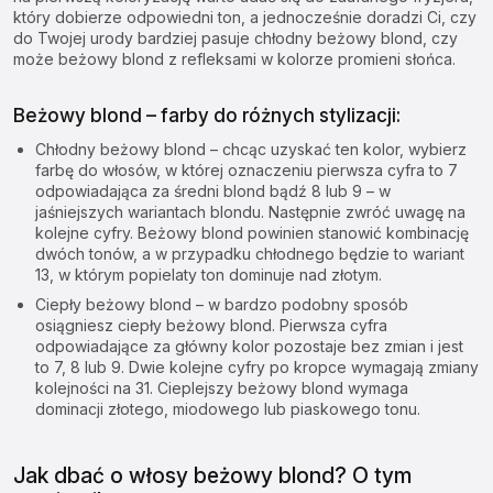
który dobierze odpowiedni ton, a jednocześnie doradzi Ci, czy
do Twojej urody bardziej pasuje chłodny beżowy blond, czy
może beżowy blond z refleksami w kolorze promieni słońca.
Beżowy blond – farby do różnych stylizacji:
Chłodny beżowy blond – chcąc uzyskać ten kolor, wybierz
farbę do włosów, w której oznaczeniu pierwsza cyfra to 7
odpowiadająca za średni blond bądź 8 lub 9 – w
jaśniejszych wariantach blondu. Następnie zwróć uwagę na
kolejne cyfry. Beżowy blond powinien stanowić kombinację
dwóch tonów, a w przypadku chłodnego będzie to wariant
13, w którym popielaty ton dominuje nad złotym.
Ciepły beżowy blond – w bardzo podobny sposób
osiągniesz ciepły beżowy blond. Pierwsza cyfra
odpowiadające za główny kolor pozostaje bez zmian i jest
to 7, 8 lub 9. Dwie kolejne cyfry po kropce wymagają zmiany
kolejności na 31. Cieplejszy beżowy blond wymaga
dominacji złotego, miodowego lub piaskowego tonu.
Jak dbać o włosy beżowy blond? O tym