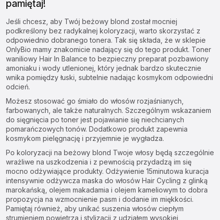
pamiętaj!
Jeśli chcesz, aby Twój beżowy blond został mocniej
podkreślony bez radykalnej koloryzacji, warto skorzystać z
odpowiednio dobranego tonera. Tak się składa, że w sklepie
OnlyBio mamy znakomicie nadający się do tego produkt.
Toner
waniliowy Hair In Balance
to bezpieczny preparat pozbawiony
amoniaku i wody utlenionej, który jednak bardzo skutecznie
wnika pomiędzy łuski, subtelnie nadając kosmykom odpowiedni
odcień.
Możesz stosować go śmiało do włosów rozjaśnianych,
farbowanych, ale także naturalnych. Szczególnym wskazaniem
do sięgnięcia po toner jest pojawianie się niechcianych
pomarańczowych tonów. Dodatkowo produkt zapewnia
kosmykom pielęgnację i przyjemnie je wygładza.
Po koloryzacji na beżowy blond Twoje włosy będą szczególnie
wrażliwe na uszkodzenia i z pewnością przydadzą im się
mocno odżywiające produkty.
Odżywienie 15minutowa kuracja
intensywnie odżywcza maska do włosów Hair Cycling
z glinką
marokańską, olejem makadamia i olejem kameliowym to dobra
propozycja na wzmocnienie pasm i dodanie im miękkości.
Pamiętaj również, aby unikać suszenia włosów ciepłym
strumieniem powietrza i stylizacji z udziałem wysokiej