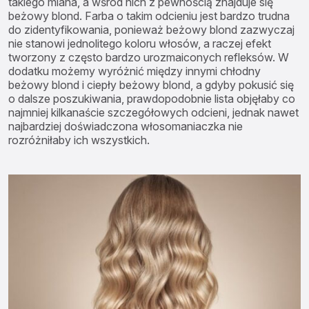
takiego miana, a wśród nich z pewnością znajduje się
beżowy blond. Farba o takim odcieniu jest bardzo trudna
do zidentyfikowania, ponieważ beżowy blond zazwyczaj
nie stanowi jednolitego koloru włosów, a raczej efekt
tworzony z często bardzo urozmaiconych refleksów. W
dodatku możemy wyróżnić między innymi chłodny
beżowy blond i ciepły beżowy blond, a gdyby pokusić się
o dalsze poszukiwania, prawdopodobnie lista objęłaby co
najmniej kilkanaście szczegółowych odcieni, jednak nawet
najbardziej doświadczona włosomaniaczka nie
rozróżniłaby ich wszystkich.