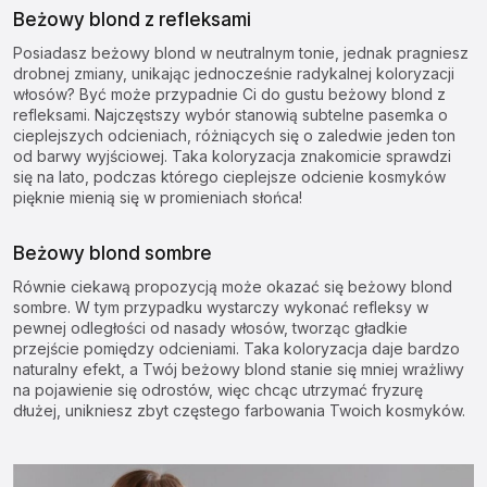
Beżowy blond z refleksami
Posiadasz beżowy blond w neutralnym tonie, jednak pragniesz
drobnej zmiany, unikając jednocześnie radykalnej koloryzacji
włosów? Być może przypadnie Ci do gustu beżowy blond z
refleksami. Najczęstszy wybór stanowią subtelne pasemka o
cieplejszych odcieniach, różniących się o zaledwie jeden ton
od barwy wyjściowej. Taka koloryzacja znakomicie sprawdzi
się na lato, podczas którego cieplejsze odcienie kosmyków
pięknie mienią się w promieniach słońca!
Beżowy blond sombre
Równie ciekawą propozycją może okazać się beżowy blond
sombre. W tym przypadku wystarczy wykonać refleksy w
pewnej odległości od nasady włosów, tworząc gładkie
przejście pomiędzy odcieniami. Taka koloryzacja daje bardzo
naturalny efekt, a Twój beżowy blond stanie się mniej wrażliwy
na pojawienie się odrostów, więc chcąc utrzymać fryzurę
dłużej, unikniesz zbyt częstego farbowania Twoich kosmyków.