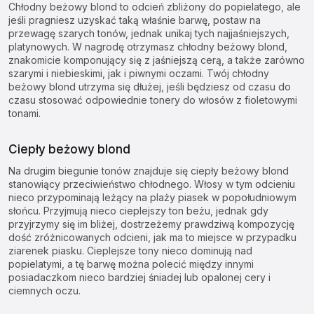
Chłodny beżowy blond to odcień zbliżony do popielatego, ale
jeśli pragniesz uzyskać taką właśnie barwę, postaw na
przewagę szarych tonów, jednak unikaj tych najjaśniejszych,
platynowych. W nagrodę otrzymasz chłodny beżowy blond,
znakomicie komponujący się z jaśniejszą cerą, a także zarówno
szarymi i niebieskimi, jak i piwnymi oczami. Twój chłodny
beżowy blond utrzyma się dłużej, jeśli będziesz od czasu do
czasu stosować odpowiednie
tonery do włosów
z fioletowymi
tonami.
Ciepły beżowy blond
Na drugim biegunie tonów znajduje się ciepły beżowy blond
stanowiący przeciwieństwo chłodnego. Włosy w tym odcieniu
nieco przypominają leżący na plaży piasek w popołudniowym
słońcu. Przyjmują nieco cieplejszy ton beżu, jednak gdy
przyjrzymy się im bliżej, dostrzeżemy prawdziwą kompozycję
dość zróżnicowanych odcieni, jak ma to miejsce w przypadku
ziarenek piasku. Cieplejsze tony nieco dominują nad
popielatymi, a tę barwę można polecić między innymi
posiadaczkom nieco bardziej śniadej lub opalonej cery i
ciemnych oczu.