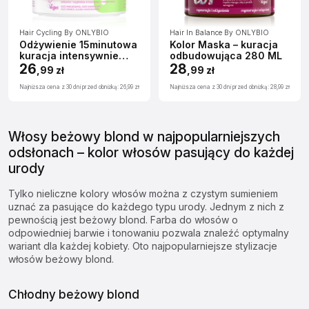
Hair Cycling By ONLYBIO
Hair In Balance By ONLYBIO
Odżywienie 15minutowa
Kolor Maska – kuracja
kuracja intensywnie
odbudowująca 280 ML
odżywcza maska do
26
28
,
99 zł
,
99 zł
włosów 280ml
Najniższa cena z 30 dni przed obniżką:
26,99 zł
Najniższa cena z 30 dni przed obniżką:
28,99 zł
Włosy beżowy blond w najpopularniejszych
odsłonach – kolor włosów pasujący do każdej
urody
Tylko nieliczne kolory włosów można z czystym sumieniem
uznać za pasujące do każdego typu urody. Jednym z nich z
pewnością jest beżowy blond. Farba do włosów o
odpowiedniej barwie i tonowaniu pozwala znaleźć optymalny
wariant dla każdej kobiety. Oto najpopularniejsze stylizacje
włosów beżowy blond.
Chłodny beżowy blond