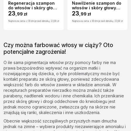
Regeneracja szampon
Nawilżenie szampon do
do włosów i skóry głowy
włosów i skóry głowy
250ml
23
250ml
23
,
99 zł
,
99 zł
Najniższa cena z 30 dni przed obniżką:
23,99 zł
Najniższa cena z 30 dni przed obniżką:
23,99 zł
Czy można farbować włosy w ciąży? Oto
potencjalne zagrożenia!
O ile sama
pigmentacja włosów
przy pomocy farby nie ma
prawa bezpośrednio wpływać na organizm matki i
rozwijającego się dziecka, o tyle problematyczny może być
kontakt preparatu ze skórą głowy, ponieważ zdecydowana
większość farb do włosów zawiera w składzie amoniak. W
recepturach preparatów nierzadko można znaleźć także
parabeny, nadtlenek wodoru i inne chemikalia. Ich przenikanie
przez skórę głowy i drogi oddechowe do krwiobiegu jest
jednak mocno ograniczone, zwłaszcza gdy na skórze nie
znajdują się ranki, skaleczenia i inne uszkodzenia.
Obecnie większość szczęśliwych przyszłych mam dmucha
jednak na zimne – wybiera produkty niezawierające amoniaku i