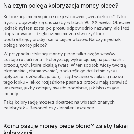
Na czym polega koloryzacja money piece?
Koloryzacja money piece nie jest nowym „wynalazkiem”. Takie
fryzury pojawiały się chociażby w latach 90. XX wieku. Obecnie
jednak styl ten został po prostu odpowiednio nazwany, ale i też
dopracowany – dzięki czemu można stworzyć look
podkreślający urodę i samo cięcie włosów. Na czym jednak
polega money piece?
W przypadku stylizacji money piece tylko część włosów
zostaje rozjaśniona – koloryzację wykonuje się na pasmach z
przodu, tych, które okalają twarz. W ten sposób włosy tworzą
eleganckie „obramowanie”, podkreślając delikatnie rysy i
optycznie rozświetlając cerę. I stąd właśnie wzięła się nazwa
tego looku – lekko rozjaśnione pasma z przodu mają sprawiać
wrażenie, jakby odbijały światło podobnie, jak błyszczące
monety.
Taką koloryzację możesz dostrzec na włosach znanych
celebrytek – Beyoncé czy Jennifer Lawrence.
Komu pasuje money piece blond? Zalety takiej
koloryzacji