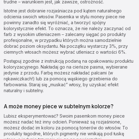
trudne – warunkiem jest, jak zawsze, ostrożność.
Istotne jest dobranie rozjaśniacza pod kątem naturalnego
odcienia swoich włosów. Pasemka w stylu money piece nie
powinny zanadto się wyróżniać, a tworzyć spójny
kolorystycznie efekt. To oznacza, że nie należy zaczynać od
farb z wysokim utleniaczem – zalecamy sięgać po produkty
profesjonalne, w przypadku których można samodzielnie
dobrać poziom oksydantu. Na początku wystarczy 3%, przy
ciemnych włosach możesz wybrać utleniacz o wartości 6%.
Postępuj zgodnie z instrukcją podaną na opakowaniu produktu
koloryzacyjnego. Nakładaj go na cieńsze pasma, wybierane
jedynie z przodu. Farbę możesz nakładać palcami (w
rękawiczkach!) lub za pomocą wąskiego grzebienia do
farbowania. Staraj się „muskać” włosy, by uzyskać efekt
naturalny i subtelny.
A może money piece w subtelnym kolorze?
Lubisz eksperymentować? Swoim pasemkom money piece
możesz nadać też inny odcień. Ponieważ są rozjaśnione,
możesz dodać im koloru za pomocą
tonerów do włosów
. To
produkty łagodne, których pigmenty nie wnikają pod łuskę