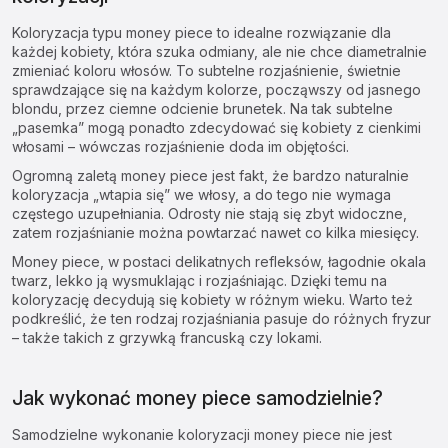
Koloryzacja typu money piece to idealne rozwiązanie dla
każdej kobiety, która szuka odmiany, ale nie chce diametralnie
zmieniać koloru włosów. To subtelne rozjaśnienie, świetnie
sprawdzające się na każdym kolorze, począwszy od jasnego
blondu, przez ciemne odcienie brunetek. Na tak subtelne
„pasemka” mogą ponadto zdecydować się kobiety z cienkimi
włosami – wówczas rozjaśnienie doda im objętości.
Ogromną zaletą money piece jest fakt, że bardzo naturalnie
koloryzacja „wtapia się” we włosy, a do tego nie wymaga
częstego uzupełniania. Odrosty nie stają się zbyt widoczne,
zatem rozjaśnianie można powtarzać nawet co kilka miesięcy.
Money piece, w postaci delikatnych refleksów, łagodnie okala
twarz, lekko ją wysmuklając i rozjaśniając. Dzięki temu na
koloryzację decydują się kobiety w różnym wieku. Warto też
podkreślić, że ten rodzaj rozjaśniania pasuje do różnych fryzur
– także takich z
grzywką francuską
czy lokami.
Jak wykonać money piece samodzielnie?
Samodzielne wykonanie koloryzacji money piece nie jest