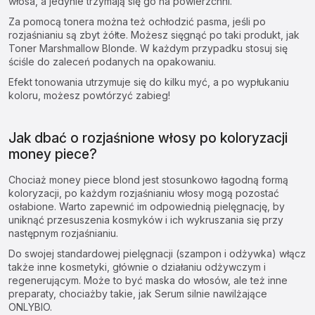
włosa, a jedynie trzymają się go na powierzchni.
Za pomocą tonera można też ochłodzić pasma, jeśli po
rozjaśnianiu są zbyt żółte. Możesz sięgnąć po taki produkt, jak
Toner Marshmallow Blonde
. W każdym przypadku stosuj się
ściśle do zaleceń podanych na opakowaniu.
Efekt tonowania utrzymuje się do kilku myć, a po wypłukaniu
koloru, możesz powtórzyć zabieg!
Jak dbać o rozjaśnione włosy po koloryzacji
money piece?
Chociaż money piece blond jest stosunkowo łagodną formą
koloryzacji, po każdym rozjaśnianiu włosy mogą pozostać
osłabione. Warto zapewnić im odpowiednią pielęgnację, by
uniknąć przesuszenia kosmyków i ich wykruszania się przy
następnym rozjaśnianiu.
Do swojej standardowej pielęgnacji (szampon i odżywka) włącz
także inne kosmetyki, głównie o działaniu odżywczym i
regenerującym. Może to być
maska do włosów
, ale też inne
preparaty, chociażby takie, jak
Serum silnie nawilżające
ONLYBIO
.