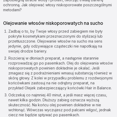
ochronną. Jak olejować włosy niskoporowate poszczególnymi
metodami?
Olejowanie włosów niskoporowatych na sucho
Zadbaj o to, by Twoje włosy przed zabiegiem nie były
pokryte kosmetykami przeznaczonymi do stylizacji lub
przetłuszczone.
Olejowanie włosów na sucho
ma sens
jedynie, gdy odżywiające cząsteczki nie napotkają na
swojej drodze bariery.
Rozcieraj w dłoniach preparat, a następnie starannie
rozprowadzaj go po pasemkach. Olej do olejowania włosów
niskoporowatych powinien dokładnie je okalać. Jeśli
zmagasz się z podrażnieniami wmasuj substancję również w
skórę głowy. Z kolei w przypadku problemu z rozdwojonymi
końcówkami zastosuj na nie odrębny preparat, na
przykład
Olejek zabezpieczający końcówki Hair in Balance
.
Odczekaj co najmniej 40 minut, a jeśli masz więcej czasu,
nawet kilka godzin. Dłuższy zabieg oznacza wyższą
skuteczność. Na końcu olej powinien dokładnie w nie
wchłonąć. Wówczas wyczujesz pod palcami wilgoć, jednak
ciecz nie będzie spływać po pasemkach.