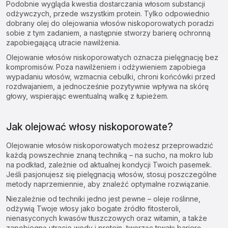
Podobnie wygląda kwestia dostarczania włosom substancji
odżywczych, przede wszystkim protein. Tylko odpowiednio
dobrany olej do olejowania włosów niskoporowatych poradzi
sobie z tym zadaniem, a następnie stworzy barierę ochronną
zapobiegającą utracie nawilżenia.
Olejowanie włosów
niskoporowatych oznacza pielęgnację bez
kompromisów. Poza nawilżeniem i odżywieniem zapobiega
wypadaniu włosów, wzmacnia cebulki, chroni końcówki przed
rozdwajaniem, a jednocześnie pozytywnie wpływa na skórę
głowy, wspierając ewentualną walkę z łupieżem.
Jak olejować włosy niskoporowate?
Olejowanie włosów niskoporowatych możesz przeprowadzić
każdą powszechnie znaną techniką – na sucho, na mokro lub
na podkład, zależnie od aktualnej kondycji Twoich pasemek.
Jeśli pasjonujesz się pielęgnacją włosów, stosuj poszczególne
metody naprzemiennie, aby znaleźć optymalne rozwiązanie.
Niezależnie od techniki jedno jest pewne – oleje roślinne,
odżywią Twoje włosy jako bogate źródło fitosteroli,
nienasyconych kwasów tłuszczowych oraz witamin, a także
zapobiegną utracie wody i protein, tworząc trwałą barierę