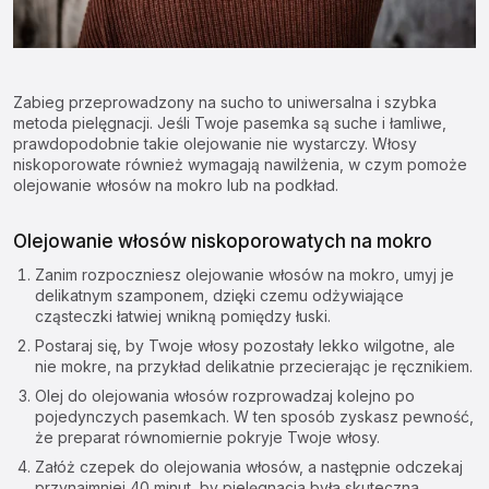
Zabieg przeprowadzony na sucho to uniwersalna i szybka
metoda pielęgnacji. Jeśli Twoje pasemka są suche i łamliwe,
prawdopodobnie takie olejowanie nie wystarczy. Włosy
niskoporowate również wymagają nawilżenia, w czym pomoże
olejowanie włosów na mokro lub na podkład.
Olejowanie włosów niskoporowatych na mokro
Zanim rozpoczniesz
olejowanie włosów na mokro
, umyj je
delikatnym szamponem, dzięki czemu odżywiające
cząsteczki łatwiej wnikną pomiędzy łuski.
Postaraj się, by Twoje włosy pozostały lekko wilgotne, ale
nie mokre, na przykład delikatnie przecierając je ręcznikiem.
Olej do olejowania włosów rozprowadzaj kolejno po
pojedynczych pasemkach. W ten sposób zyskasz pewność,
że preparat równomiernie pokryje Twoje włosy.
Załóż czepek do olejowania włosów, a następnie odczekaj
przynajmniej 40 minut, by pielęgnacja była skuteczna.