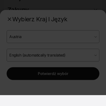
Zakupy
Wybierz Kraj I Język
Pobierz naszą aplikację
Poznaj naszą drugą markę
Potwierdź wybór
Copyright ©
2026
Onlybio.life. Wszystkie prawa
zastrzeżone.
|
English (automatically translated)