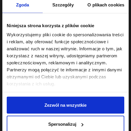
Zgoda
Szczegóły
O plikach cookies
Jak zbieramy opinie?
Niniejsza strona korzysta z plików cookie
Opinie klientów
Wykorzystujemy pliki cookie do spersonalizowania treści
i reklam, aby oferować funkcje społecznościowe i
analizować ruch w naszej witrynie. Informacje o tym, jak
Wyczyść
Szukaj
korzystasz z naszej witryny, udostępniamy partnerom
społecznościowym, reklamowym i analitycznym.
Partnerzy mogą połączyć te informacje z innymi danymi
otrzymanymi od Ciebie lub uzyskanymi podczas
korzystania z ich usług.
Sylwia
zweryfikowano
5
Delikatny, bezzapachowy, wydajny
6/30/2025
Zezwól na wszystkie
0
0
Spersonalizuj
Bogumiła
zweryfikowano