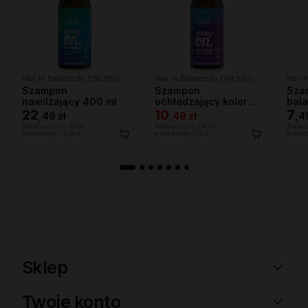
Hair In Balance By ONLYBIO
Hair In Balance By ONLYBIO
Hair 
Szampon
Szampon
Sza
nawilżający 400 ml
ochładzający kolor
bal
22
włosów 400ml
10
7
,
49 zł
,
49 zł
,
4
Najniższa cena z 30 dni
Najniższa cena z 30 dni
Najniżs
przed obniżką:
22,49 zł
przed obniżką:
6,29 zł
przed o
Sklep
Twoje konto