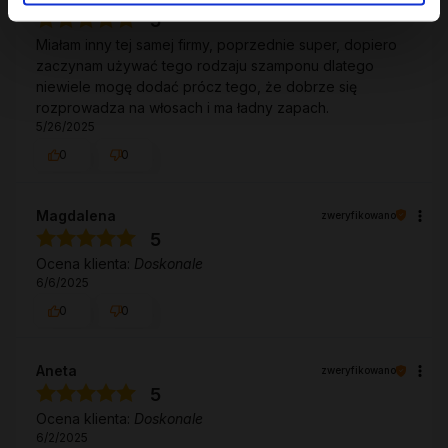
5
Miałam inny tej samej firmy, poprzednie super, dopiero
zaczynam używać tego rodzaju szamponu dlatego
niewiele mogę dodać prócz tego, że dobrze się
rozprowadza na włosach i ma ładny zapach.
5/26/2025
0
0
Magdalena
zweryfikowano
5
Ocena klienta:
Doskonale
6/6/2025
0
0
Aneta
zweryfikowano
5
Ocena klienta:
Doskonale
6/2/2025