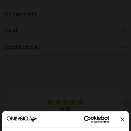
Opis produktu
Skład
Sposób użycia
5.0
5
opinii klientów
z całego okresu
zebranych i zweryfikowanych przez