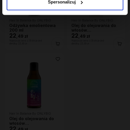
Spersonalizuj
Hair In Balance By ONLYBIO
Hair In Balance By ONLYBIO
Odżywka emolientowa
Olej do olejowania do
200 ml
włosów
22
wysokoporowatych 150
22
,
49 zł
,
49 zł
ml
Najniższa cena z 30 dni przed
Najniższa cena z 30 dni przed
obniżką:
22,49 zł
obniżką:
22,49 zł
Hair In Balance By ONLYBIO
Olej do olejowania do
włosów
średnioporowatych 150
22
,
49 zł