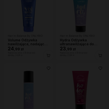
Hair In Balance By ONLYBIO
Hair In Balance By ONLYBIO
Volume Odżywka
Hydra Odżywka
nawilżająca, nadająca
ultranawilżająca do
lekkości 200ml
24
bardzo suchych
23
,
99 zł
,
99 zł
włosów, 200 ml
Najniższa cena z 30 dni przed
Najniższa cena z 30 dni przed
obniżką:
24,99 zł
obniżką:
23,99 zł