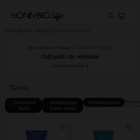
Strona główna
Włosy
Odżywki do włosów
Strona główna
Włosy
Odżywki do włosów
Odżywki do włosów
Liczba produktów: 9
Sortuj
Wyczyść
Chroniace
Domykajace
Nawilzajace
kolor
luske wlosa