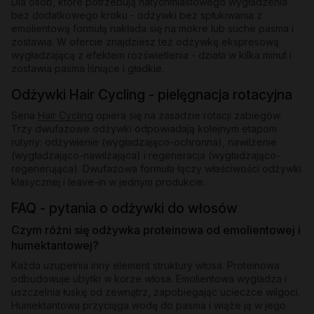
Dla osób, które potrzebują natychmiastowego wygładzenia
bez dodatkowego kroku - odżywki bez spłukiwania z
emolientową formułą nakłada się na mokre lub suche pasma i
zostawia. W ofercie znajdziesz też odżywkę ekspresową
wygładzającą z efektem rozświetlenia - działa w kilka minut i
zostawia pasma lśniące i gładkie.
Odżywki Hair Cycling - pielęgnacja rotacyjna
Seria
Hair Cycling
opiera się na zasadzie rotacji zabiegów.
Trzy dwufazowe odżywki odpowiadają kolejnym etapom
rutyny: odżywienie (wygładzająco-ochronna), nawilżenie
(wygładzająco-nawilżająca) i regeneracja (wygładzająco-
regenerująca). Dwufazowa formuła łączy właściwości odżywki
klasycznej i leave-in w jednym produkcie.
FAQ - pytania o odżywki do włosów
Czym różni się odżywka proteinowa od emolientowej i
humektantowej?
Każda uzupełnia inny element struktury włosa. Proteinowa
odbudowuje ubytki w korze włosa. Emolientowa wygładza i
uszczelnia łuskę od zewnątrz, zapobiegając ucieczce wilgoci.
Humektantowa przyciąga wodę do pasma i wiąże ją w jego