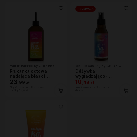
PROMOCJA
Hair In Balance By ONLYBIO
Reverse Washing By ONLYBIO
Płukanka octowa
Odżywka
nadająca blask i
wygładzająco-
domykająca łuskę
23
nawilżająca w mgiełce
10
,
99 zł
,
49 zł
włosa 300ml
150 ml
Najniższa cena z 30 dni przed
Najniższa cena z 30 dni przed
obniżką:
23,99 zł
obniżką: