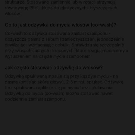
strukturze. Stosowane zamiennie lub w rotacji utrzymują
równowagę PEH - klucz do elastycznych i błyszczących
włosów.
Co to jest odżywka do mycia włosów (co-wash)?
Co-wash to odżywka stosowana zamiast szamponu -
oczyszcza pasma z sebum i zanieczyszczeń, jednocześnie
nawilżając i wzmacniając cebulki. Sprawdza się szczególnie
przy włosach suchych i kręconych, które reagują nadmiernym
wysuszeniem na częste mycie szamponem.
Jak często stosować odżywkę do włosów?
Odżywkę spłukiwaną stosuje się przy każdym myciu - na
pasma (omijając skórę głowy), 2-5 minut, spłukać. Odżywkę
bez spłukiwania aplikuje się po myciu bez spłukiwania.
Odżywkę do mycia (co-wash) można stosować nawet
codziennie zamiast szamponu.