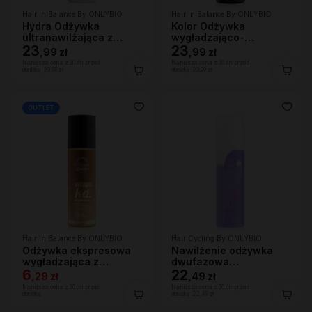
Hair In Balance By ONLYBIO
Hair In Balance By ONLYBIO
Hydra Odżywka
Kolor Odżywka
ultranawilżająca z
wygładzająco-
efektem wygładzenia
23
ochraniająca kolor 200
23
,
99 zł
,
99 zł
200ml
ml
Najniższa cena z 30 dni przed
Najniższa cena z 30 dni przed
obniżką:
23,99 zł
obniżką:
23,99 zł
OUTLET
Hair In Balance By ONLYBIO
Hair Cycling By ONLYBIO
Odżywka ekspresowa
Nawilżenie odżywka
wygładzająca z
dwufazowa
efektem rozświetlenia
6
wygładzająco-
22
,
29 zł
,
49 zł
200ml
nawilżająca 200ml
Najniższa cena z 30 dni przed
Najniższa cena z 30 dni przed
obniżką:
obniżką:
22,49 zł