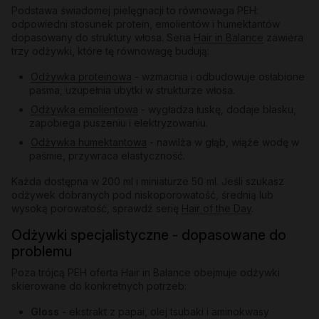
Podstawa świadomej pielęgnacji to równowaga PEH:
odpowiedni stosunek protein, emolientów i humektantów
dopasowany do struktury włosa. Seria
Hair in Balance
zawiera
trzy odżywki, które tę równowagę budują:
Odżywka proteinowa
- wzmacnia i odbudowuje osłabione
pasma, uzupełnia ubytki w strukturze włosa.
Odżywka emolientowa
- wygładza łuskę, dodaje blasku,
zapobiega puszeniu i elektryzowaniu.
Odżywka humektantowa
- nawilża w głąb, wiąże wodę w
paśmie, przywraca elastyczność.
Każda dostępna w 200 ml i miniaturze 50 ml. Jeśli szukasz
odżywek dobranych pod niskoporowatość, średnią lub
wysoką porowatość, sprawdź serię
Hair of the Day
.
Odżywki specjalistyczne - dopasowane do
problemu
Poza trójcą PEH oferta Hair in Balance obejmuje odżywki
skierowane do konkretnych potrzeb:
Gloss
- ekstrakt z papai, olej tsubaki i aminokwasy