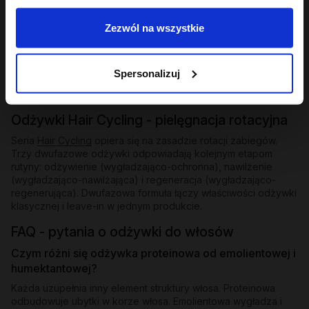
Odżywki bez spłukiwania i ekspresowe
Zezwól na wszystkie
Dla osób, które potrzebują natychmiastowego wygładzenia
bez dodatkowego kroku - odżywki bez spłukiwania z
emolientową formułą nakłada się na mokre lub suche pasma i
zostawia. W ofercie znajdziesz też odżywkę ekspresową
Spersonalizuj
wygładzającą z efektem rozświetlenia - działa w kilka minut i
zostawia pasma lśniące i gładkie.
Odżywki Hair Cycling - pielęgnacja rotacyjna
Seria
Hair Cycling
opiera się na zasadzie rotacji zabiegów.
Trzy dwufazowe odżywki odpowiadają kolejnym etapom
rutyny: odżywienie (wygładzająco-ochronna), nawilżenie
(wygładzająco-nawilżająca) i regeneracja (wygładzająco-
regenerująca). Dwufazowa formuła łączy właściwości odżywki
klasycznej i leave-in w jednym produkcie.
FAQ - pytania o odżywki do włosów
Czym różni się odżywka proteinowa od emolientowej i
humektantowej?
Każda uzupełnia inny element struktury włosa. Proteinowa
odbudowuje ubytki w korze włosa. Emolientowa wygładza i