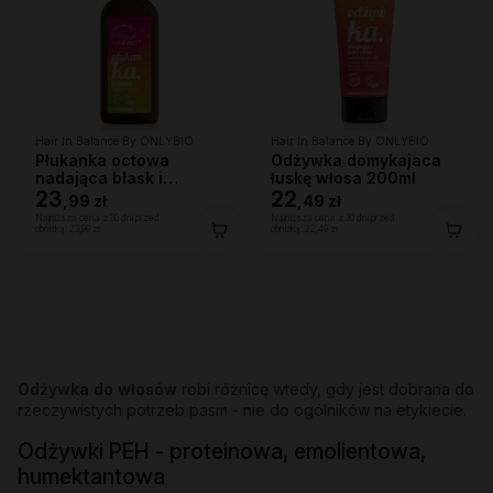
Hair In Balance By ONLYBIO
Hair In Balance By ONLYBIO
Płukanka octowa
Odżywka domykajaca
nadająca blask i
łuskę włosa 200ml
domykająca łuskę
23
22
,
99 zł
,
49 zł
włosa 300ml
Najniższa cena z 30 dni przed
Najniższa cena z 30 dni przed
obniżką:
23,99 zł
obniżką:
22,49 zł
Odżywka do włosów
robi różnicę wtedy, gdy jest dobrana do
rzeczywistych potrzeb pasm - nie do ogólników na etykiecie.
Odżywki PEH - proteinowa, emolientowa,
humektantowa