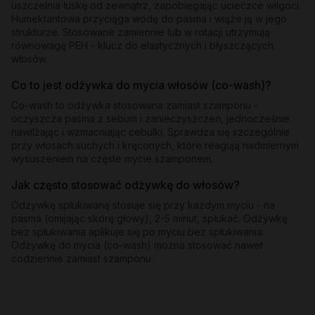
uszczelnia łuskę od zewnątrz, zapobiegając ucieczce wilgoci.
Humektantowa przyciąga wodę do pasma i wiąże ją w jego
strukturze. Stosowane zamiennie lub w rotacji utrzymują
równowagę PEH - klucz do elastycznych i błyszczących
włosów.
Co to jest odżywka do mycia włosów (co-wash)?
Co-wash to odżywka stosowana zamiast szamponu -
oczyszcza pasma z sebum i zanieczyszczeń, jednocześnie
nawilżając i wzmacniając cebulki. Sprawdza się szczególnie
przy włosach suchych i kręconych, które reagują nadmiernym
wysuszeniem na częste mycie szamponem.
Jak często stosować odżywkę do włosów?
Odżywkę spłukiwaną stosuje się przy każdym myciu - na
pasma (omijając skórę głowy), 2-5 minut, spłukać. Odżywkę
bez spłukiwania aplikuje się po myciu bez spłukiwania.
Odżywkę do mycia (co-wash) można stosować nawet
codziennie zamiast szamponu.