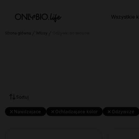
Wszystkie k
Strona główna
Włosy
Odżywki do włosów
Sortuj
Nawilzajace
Ochladzajace kolor
Odzywcze