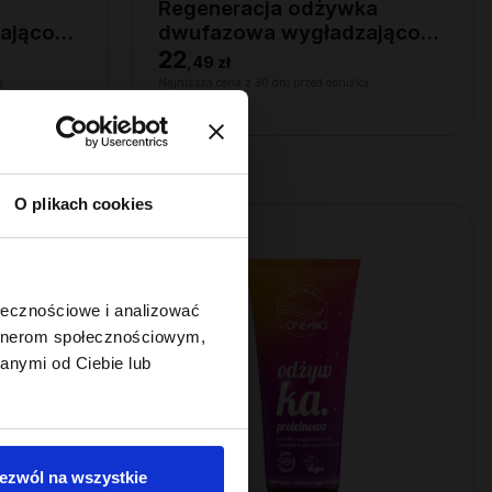
Regeneracja odżywka
ająco-
dwufazowa wygładzająco-
regenerująca 200ml
22
,
49 zł
ą:
Najniższa cena z 30 dni przed obniżką:
22,49 zł
O plikach cookies
ołecznościowe i analizować
artnerom społecznościowym,
anymi od Ciebie lub
ezwól na wszystkie