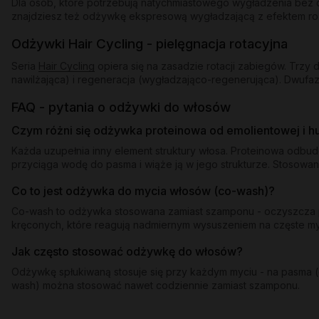
Dla osób, które potrzebują natychmiastowego wygładzenia bez d
znajdziesz też odżywkę ekspresową wygładzającą z efektem rozświ
Odżywki Hair Cycling - pielęgnacja rotacyjna
Seria
Hair Cycling
opiera się na zasadzie rotacji zabiegów. Trz
nawilżająca) i regeneracja (wygładzająco-regenerująca). Dwufaz
FAQ - pytania o odżywki do włosów
Czym różni się odżywka proteinowa od emolientowej i 
Każda uzupełnia inny element struktury włosa. Proteinowa odbu
przyciąga wodę do pasma i wiąże ją w jego strukturze. Stosowan
Co to jest odżywka do mycia włosów (co-wash)?
Co-wash to odżywka stosowana zamiast szamponu - oczyszcza pa
kręconych, które reagują nadmiernym wysuszeniem na częste 
Jak często stosować odżywkę do włosów?
Odżywkę spłukiwaną stosuje się przy każdym myciu - na pasma (o
wash) można stosować nawet codziennie zamiast szamponu.