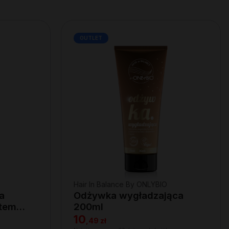
OUTLET
Hair In Balance By ONLYBIO
a
Odżywka wygładzająca
ktem
200ml
10
,
49 zł