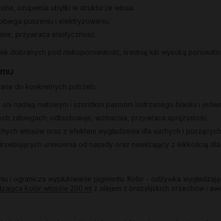
ma, uzupełnia ubytki w strukturze włosa.
obiega puszeniu i elektryzowaniu.
mie, przywraca elastyczność.
ywek dobranych pod niskoporowatość, średnią lub wysoką porowato
emu
wane do konkretnych potrzeb:
 i soi nadają matowym i szorstkim pasmom lustrzanego blasku i jedwa
ych zabiegach; odbudowuje, wzmacnia, przywraca sprężystość.
uchych włosów oraz z efektem wygładzenia dla suchych i puszących
trzebujących uniesienia od nasady oraz nawilżający z lekkością dl
u i ogranicza wypłukiwanie pigmentu. Kolor - odżywka wygładzają
dzająca kolor włosów 200 ml
z olejem z brazylijskich orzechów i awo