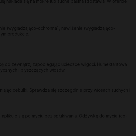
ą nakłada się na mokre lub suche pasma i zostawia. W ofercie
nie (wygładzająco-ochronna), nawilżenie (wygładzająco-
nym produkcie.
skę od zewnątrz, zapobiegając ucieczce wilgoci. Humektantowa
stycznych i błyszczących włosów.
ając cebulki. Sprawdza się szczególnie przy włosach suchych i
 aplikuje się po myciu bez spłukiwania. Odżywkę do mycia (co-