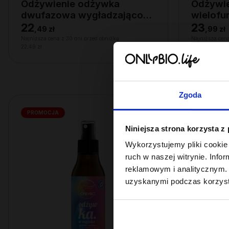
Odżywienie odżywka
Odżywien
dwufazowa wygładzająco-
wielofu
ochronna 200ml
22
23
,
49 zł
,
99 zł
Najniższa cena z 30 dni przed obniżką:
Najniższa cena
22,49 zł
23,99 zł
Zgoda
PROMOCJA
OUTLET
Niniejsza strona korzysta z
Wykorzystujemy pliki cookie 
ruch w naszej witrynie. Inf
reklamowym i analitycznym. 
uzyskanymi podczas korzysta