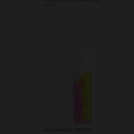
ą:
Najniższa cena z 30 dni przed obniżką:
6,29 zł
Hair Cycling By ONLYBIO