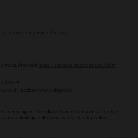
ść, sprawdź serię
Hair of the Day
.
bistości. Przykład:
Gloss - odżywka wygładzająca 200 ml
.
 się pasm.
a suchych i pozbawionych objętości.
co-ochraniająca - przedłuża żywotność barwnika i dodaje
kado neutralizuje żółte tony i nadaje chłodny refleks.