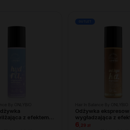
OUTLET
lance By ONLYBIO
Hair In Balance By ONLYBIO
Odżywka
Odżywka ekspresow
wilżająca z efektem
wygładzająca z efe
enia 200ml
rozświetlenia 200ml
6
,
29 zł