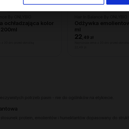
lance By ONLYBIO
Hair In Balance By ONLYBIO
 ochładzająca kolor
Odżywka emoliento
 200ml
ml
22
,
49 zł
 z 30 dni przed obniżką:
Najniższa cena z 30 dni przed obniżk
22,49 zł
zeczywistych potrzeb pasm - nie do ogólników na etykiecie.
tantowa
stosunek protein, emolientów i humektantów dopasowany do strukt