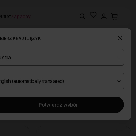
Wishlist
Search
utlet
Zapachy
IERZ KRAJ I JĘZYK
Potwierdź wybór