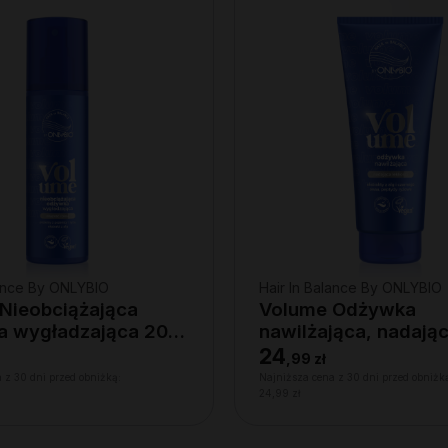
lance By ONLYBIO
Hair In Balance By ONLYBIO
Nieobciążająca
Volume Odżywka
a wygładzająca 200
nawilżająca, nadają
lekkości 200ml
24
,
99 zł
 z 30 dni przed obniżką:
Najniższa cena z 30 dni przed obniżk
24,99 zł