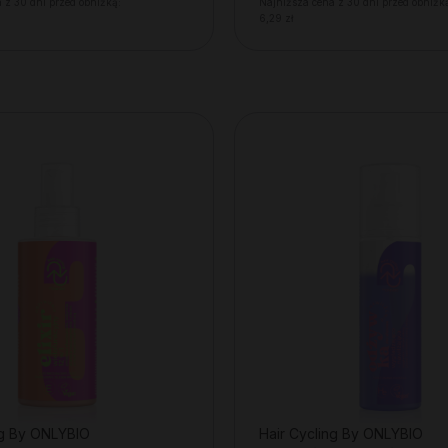
 z 30 dni przed obniżką:
Najniższa cena z 30 dni przed obniżk
6,29 zł
ng By ONLYBIO
Hair Cycling By ONLYBIO