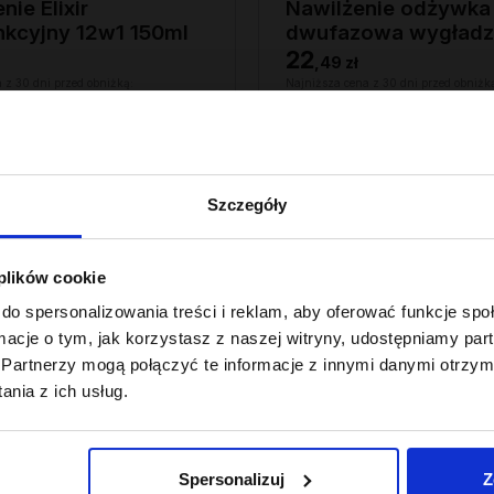
ie Elixir
Nawilżenie odżywka
nkcyjny 12w1 150ml
dwufazowa wygładz
nawilżająca 200ml
22
,
49 zł
 z 30 dni przed obniżką:
Najniższa cena z 30 dni przed obniżk
22,49 zł
Szczegóły
 plików cookie
do spersonalizowania treści i reklam, aby oferować funkcje sp
ormacje o tym, jak korzystasz z naszej witryny, udostępniamy p
Partnerzy mogą połączyć te informacje z innymi danymi otrzym
nia z ich usług.
Spersonalizuj
Z