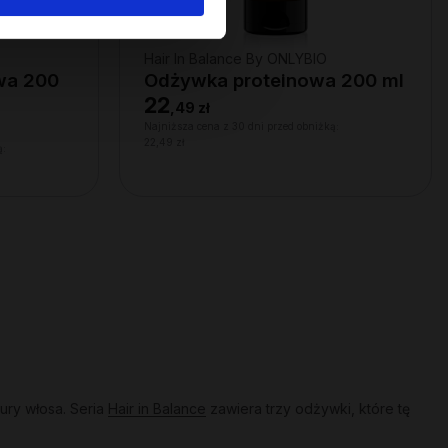
Hair In Balance By ONLYBIO
wa 200
Odżywka proteinowa 200 ml
22
,
49 zł
Najniższa cena z 30 dni przed obniżką:
22,49 zł
ą:
ury włosa. Seria
Hair in Balance
zawiera trzy odżywki, które tę