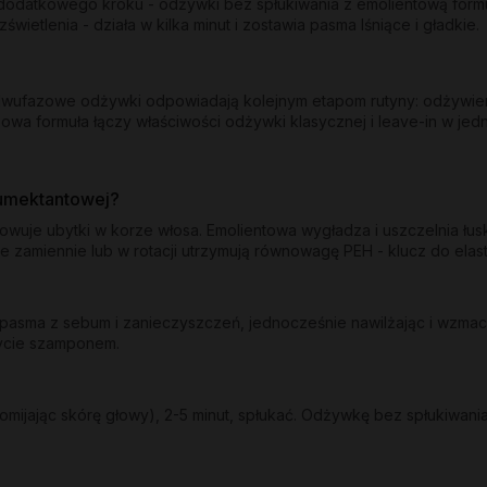
odatkowego kroku - odżywki bez spłukiwania z emolientową formuł
etlenia - działa w kilka minut i zostawia pasma lśniące i gładkie.
y dwufazowe odżywki odpowiadają kolejnym etapom rutyny: odżywie
owa formuła łączy właściwości odżywki klasycznej i leave-in w jed
humektantowej?
dowuje ubytki w korze włosa. Emolientowa wygładza i uszczelnia łu
e zamiennie lub w rotacji utrzymują równowagę PEH - klucz do ela
sma z sebum i zanieczyszczeń, jednocześnie nawilżając i wzmacni
mycie szamponem.
mijając skórę głowy), 2-5 minut, spłukać. Odżywkę bez spłukiwania