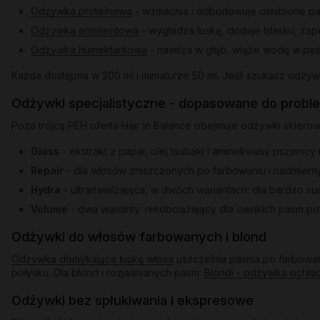
Odżywka proteinowa
- wzmacnia i odbudowuje osłabione pas
Odżywka emolientowa
- wygładza łuskę, dodaje blasku, zap
Odżywka humektantowa
- nawilża w głąb, wiąże wodę w paś
Każda dostępna w 200 ml i miniaturze 50 ml. Jeśli szukasz odż
Odżywki specjalistyczne - dopasowane do probl
Poza trójcą PEH oferta Hair in Balance obejmuje odżywki skiero
Gloss
- ekstrakt z papai, olej tsubaki i aminokwasy pszenicy
Repair
- dla włosów zniszczonych po farbowaniu i nadmiern
Hydra
- ultranawilżająca, w dwóch wariantach: dla bardzo s
Volume
- dwa warianty: nieobciążający dla cienkich pasm po
Odżywki do włosów farbowanych i blond
Odżywka domykająca łuskę włosa
uszczelnia pasma po farbowani
połysku. Dla blond i rozjaśnianych pasm:
Blondi - odżywka ochła
Odżywki bez spłukiwania i ekspresowe