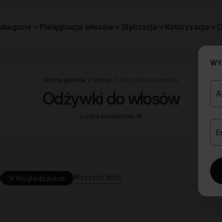
ategorie
Pielęgnacja włosów
Stylizacja
Koloryzacja
O
WYB
Strona główna
Włosy
Odżywki do włosów
Odżywki do włosów
Liczba produktów: 16
Wyczyść filtry
Wygladzajace