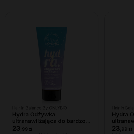
Hair In Balance By ONLYBIO
Hair In Ba
Hydra Odżywka
Hydra 
ultranawilżająca do bardzo
ultrana
suchych włosów, 200 ml
wygładz
23
23
,
99 zł
,
99 zł