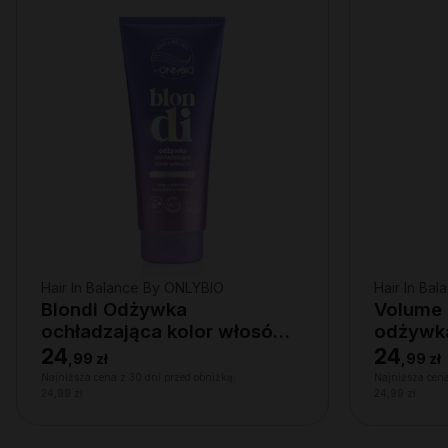
Hair In Balance By ONLYBIO
Hair In Ba
Blondi Odżywka
Volume 
ochładzająca kolor włosów
odżywk
200ml
ml
24
24
,
99 zł
,
99 zł
Najniższa cena z 30 dni przed obniżką:
Najniższa cena
24,99 zł
24,99 zł