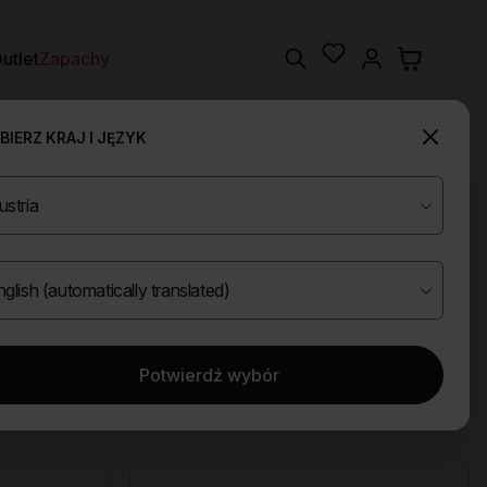
Wishlist
Search
utlet
Zapachy
IERZ KRAJ I JĘZYK
Potwierdź wybór