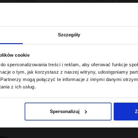
 z 30 dni przed obniżką:
Najniższa cena z 30 dni przed obniżk
22,49 zł
Szczegóły
 plików cookie
zeczywistych potrzeb pasm - nie do ogólników na etykiecie.
do spersonalizowania treści i reklam, aby oferować funkcje sp
tantowa
ormacje o tym, jak korzystasz z naszej witryny, udostępniamy p
Partnerzy mogą połączyć te informacje z innymi danymi otrzym
stosunek protein, emolientów i humektantów dopasowany do strukt
nia z ich usług.
ma, uzupełnia ubytki w strukturze włosa.
obiega puszeniu i elektryzowaniu.
Spersonalizuj
Z
mie, przywraca elastyczność.
ywek dobranych pod niskoporowatość, średnią lub wysoką porowato
emu