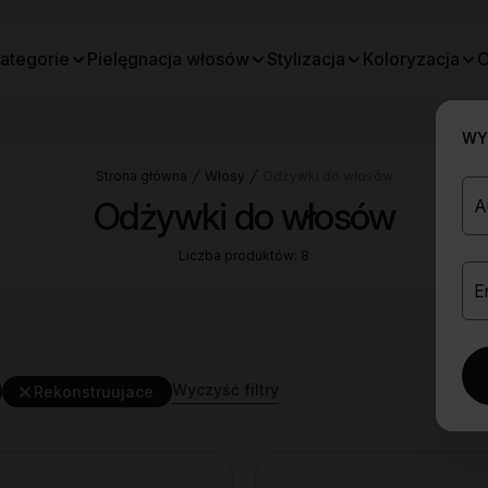
ategorie
Pielęgnacja włosów
Stylizacja
Koloryzacja
O
WYB
Strona główna
Włosy
Odżywki do włosów
Odżywki do włosów
Liczba produktów: 8
Wyczyść filtry
Rekonstruujace