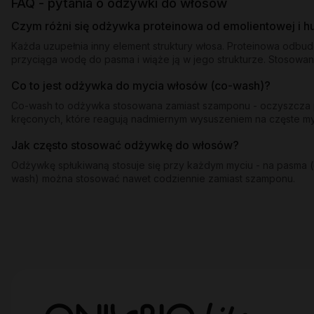
FAQ - pytania o odżywki do włosów
Czym różni się odżywka proteinowa od emolientowej i 
Każda uzupełnia inny element struktury włosa. Proteinowa odbu
przyciąga wodę do pasma i wiąże ją w jego strukturze. Stosowan
Co to jest odżywka do mycia włosów (co-wash)?
Co-wash to odżywka stosowana zamiast szamponu - oczyszcza pa
kręconych, które reagują nadmiernym wysuszeniem na częste 
Jak często stosować odżywkę do włosów?
Odżywkę spłukiwaną stosuje się przy każdym myciu - na pasma (o
wash) można stosować nawet codziennie zamiast szamponu.