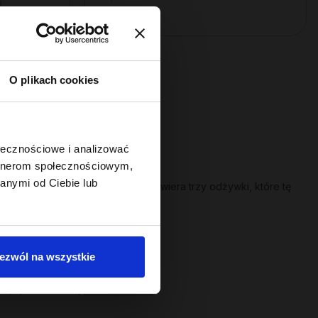
ą:
O plikach cookies
ołecznościowe i analizować
artnerom społecznościowym,
anymi od Ciebie lub
ury włosa. Seria
Hair in Balance
zawiera trzy odżywki, które tę
ezwól na wszystkie
ść, sprawdź serię
Hair of the Day
.