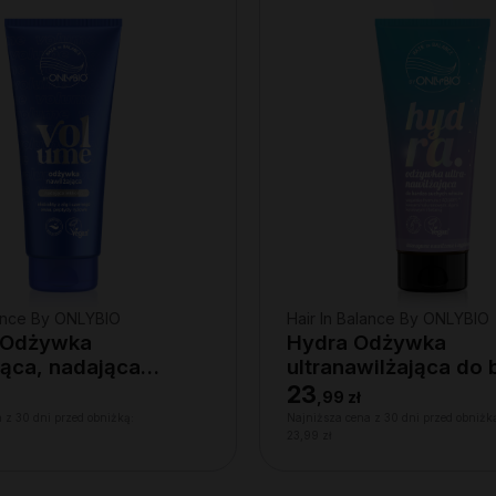
lance By ONLYBIO
Hair In Balance By ONLYBIO
 Odżywka
Hydra Odżywka
jąca, nadająca
ultranawilżająca do 
i 200ml
suchych włosów, 20
23
,
99 zł
 z 30 dni przed obniżką:
Najniższa cena z 30 dni przed obniżk
23,99 zł