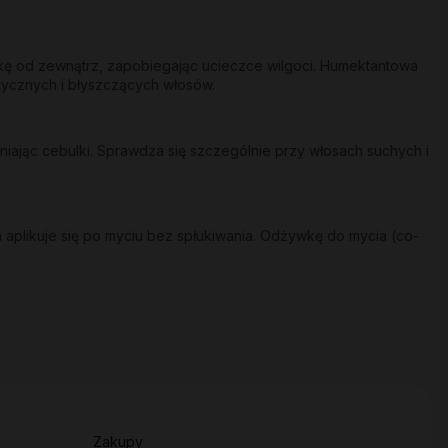
skę od zewnątrz, zapobiegając ucieczce wilgoci. Humektantowa
stycznych i błyszczących włosów.
ając cebulki. Sprawdza się szczególnie przy włosach suchych i
 aplikuje się po myciu bez spłukiwania. Odżywkę do mycia (co-
Zakupy