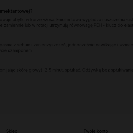
humektantowej?
dowuje ubytki w korze włosa. Emolientowa wygładza i uszczelnia łu
e zamiennie lub w rotacji utrzymują równowagę PEH - klucz do ela
sma z sebum i zanieczyszczeń, jednocześnie nawilżając i wzmacni
mycie szamponem.
mijając skórę głowy), 2-5 minut, spłukać. Odżywkę bez spłukiwania
Sklep
Twoje konto