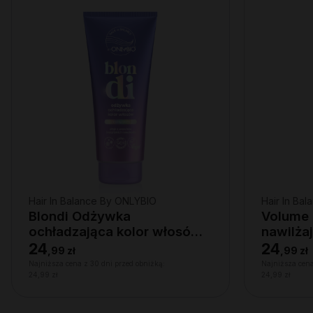
Hair In Balance By ONLYBIO
Hair In Ba
Blondi Odżywka
Volume
ochładzająca kolor włosów
nawilża
200ml
lekkośc
24
24
,
99 zł
,
99 zł
Najniższa cena z 30 dni przed obniżką:
Najniższa cena
24,99 zł
24,99 zł