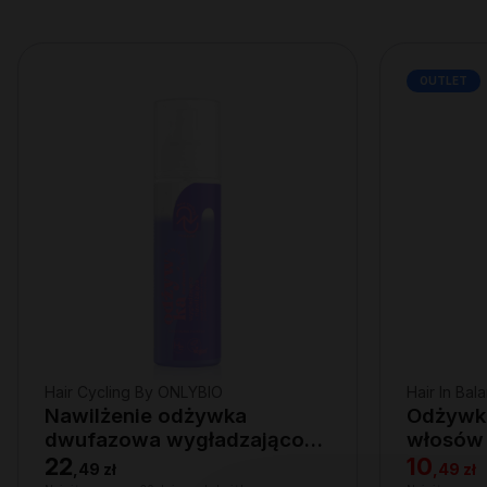
OUTLET
Hair Cycling By ONLYBIO
Hair In Ba
Nawilżenie odżywka
Odżywka
dwufazowa wygładzająco-
włosów
nawilżająca 200ml
22
10
,
49 zł
,
49 zł