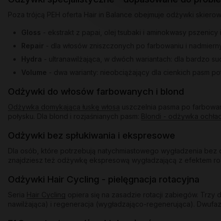
Poza trójcą PEH oferta Hair in Balance obejmuje odżywki skiero
Gloss
- ekstrakt z papai, olej tsubaki i aminokwasy pszenicy
Repair
- dla włosów zniszczonych po farbowaniu i nadmiern
Hydra
- ultranawilżająca, w dwóch wariantach: dla bardzo s
Volume
- dwa warianty: nieobciążający dla cienkich pasm po
Odżywki do włosów farbowanych i blond
Odżywka domykająca łuskę włosa
uszczelnia pasma po farbowani
połysku. Dla blond i rozjaśnianych pasm:
Blondi - odżywka ochła
Odżywki bez spłukiwania i ekspresowe
Dla osób, które potrzebują natychmiastowego wygładzenia bez d
znajdziesz też odżywkę ekspresową wygładzającą z efektem rozświ
Odżywki Hair Cycling - pielęgnacja rotacyjna
Seria
Hair Cycling
opiera się na zasadzie rotacji zabiegów. Trz
nawilżająca) i regeneracja (wygładzająco-regenerująca). Dwufaz