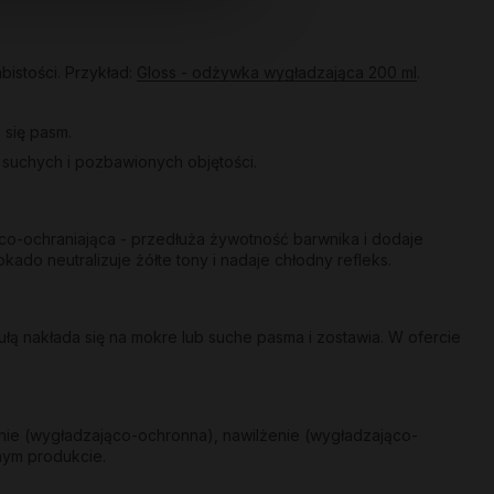
bistości. Przykład:
Gloss - odżywka wygładzająca 200 ml
.
 się pasm.
a suchych i pozbawionych objętości.
co-ochraniająca - przedłuża żywotność barwnika i dodaje
kado neutralizuje żółte tony i nadaje chłodny refleks.
ą nakłada się na mokre lub suche pasma i zostawia. W ofercie
nie (wygładzająco-ochronna), nawilżenie (wygładzająco-
nym produkcie.