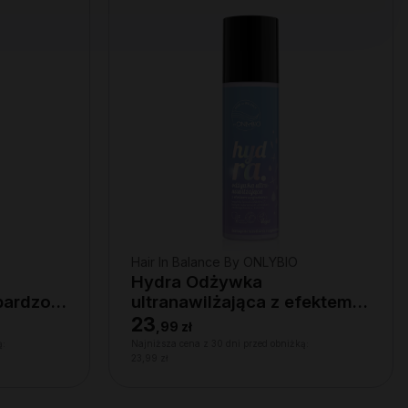
Hair In Balance By ONLYBIO
Hydra Odżywka
bardzo
ultranawilżająca z efektem
0 ml
wygładzenia 200ml
23
,
99 zł
ą:
Najniższa cena z 30 dni przed obniżką:
23,99 zł