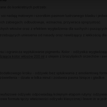
wane do konkretnych potrzeb:
 i soi nadają matowym i szorstkim pasmom lustrzanego blasku i jedwa
ych zabiegach; odbudowuje, wzmacnia, przywraca sprężystość.
uchych włosów oraz z efektem wygładzenia dla suchych i puszących
trzebujących uniesienia od nasady oraz nawilżający z lekkością dl
u i ogranicza wypłukiwanie pigmentu. Kolor - odżywka wygładzają
dzająca kolor włosów 200 ml
z olejem z brazylijskich orzechów i awo
odatkowego kroku - odżywki bez spłukiwania z emolientową formuł
etlenia - działa w kilka minut i zostawia pasma lśniące i gładkie.
y dwufazowe odżywki odpowiadają kolejnym etapom rutyny: odżywie
owa formuła łączy właściwości odżywki klasycznej i leave-in w jed