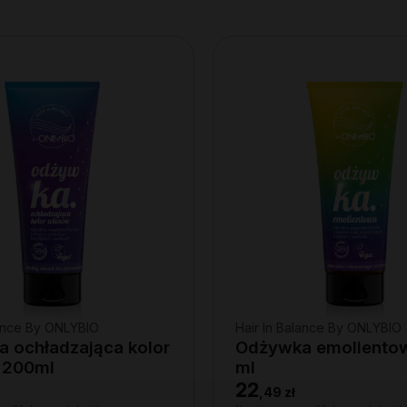
lance By ONLYBIO
Hair In Balance By ONLYBIO
 ochładzająca kolor
Odżywka emoliento
 200ml
ml
22
,
49 zł