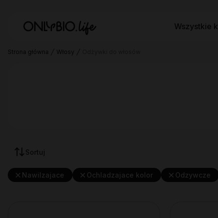
Wszystkie k
Strona główna
Włosy
Odżywki do włosów
Sortuj
Nawilzajace
Ochladzajace kolor
Odzywcze