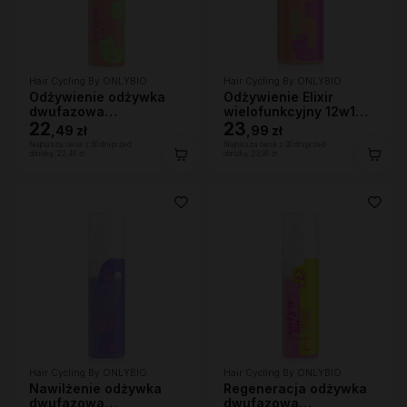
Hair Cycling By ONLYBIO
Hair Cycling By ONLYBIO
Odżywienie odżywka
Odżywienie Elixir
dwufazowa
wielofunkcyjny 12w1
wygładzająco-
22
150ml
23
,
49 zł
,
99 zł
ochronna 200ml
Najniższa cena z 30 dni przed
Najniższa cena z 30 dni przed
obniżką:
22,49 zł
obniżką:
23,99 zł
Hair Cycling By ONLYBIO
Hair Cycling By ONLYBIO
Nawilżenie odżywka
Regeneracja odżywka
dwufazowa
dwufazowa