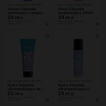
Hair In Balance By ONLYBIO
Hair In Balance By ONLYBIO
Volume Odżywka
Gloss Odżywka
nawilżająca, nadająca
wygładzająca 200ml
lekkości 200ml
24
24
,
99 zł
,
99 zł
Najniższa cena z 30 dni przed
Najniższa cena z 30 dni przed
obniżką:
24,99 zł
obniżką:
24,99 zł
Hair In Balance By ONLYBIO
Hair In Balance By ONLYBIO
Hydra Odżywka
Hydra Odżywka
ultranawilżająca do
ultranawilżająca z
bardzo suchych
23
efektem wygładzenia
23
,
99 zł
,
99 zł
włosów, 200 ml
200ml
Najniższa cena z 30 dni przed
Najniższa cena z 30 dni przed
obniżką:
23,99 zł
obniżką:
23,99 zł