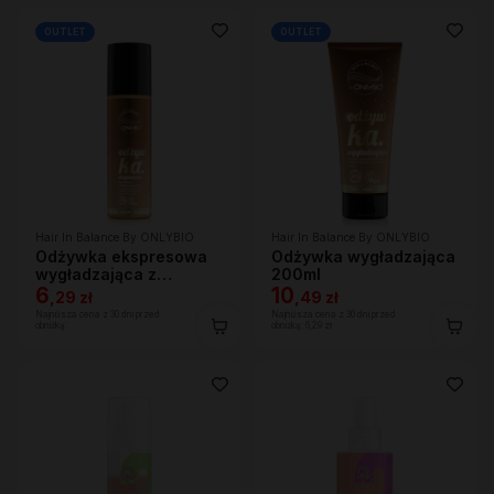
OUTLET
OUTLET
Hair In Balance By ONLYBIO
Hair In Balance By ONLYBIO
Odżywka ekspresowa
Odżywka wygładzająca
wygładzająca z
200ml
efektem rozświetlenia
6
10
,
29 zł
,
49 zł
200ml
Najniższa cena z 30 dni przed
Najniższa cena z 30 dni przed
obniżką:
obniżką:
6,29 zł