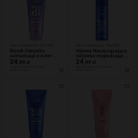
Hair In Balance By ONLYBIO
Hair In Balance By ONLYBIO
Blondi Odżywka
Volume Nieobciążająca
ochładzająca kolor
odżywka wygładzająca
włosów 200ml
24
200 ml
24
,
99 zł
,
99 zł
Najniższa cena z 30 dni przed
Najniższa cena z 30 dni przed
obniżką:
24,99 zł
obniżką:
24,99 zł