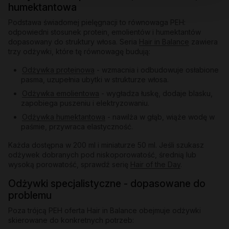
humektantowa
Podstawa świadomej pielęgnacji to równowaga PEH:
odpowiedni stosunek protein, emolientów i humektantów
dopasowany do struktury włosa. Seria
Hair in Balance
zawiera
trzy odżywki, które tę równowagę budują:
Odżywka proteinowa
- wzmacnia i odbudowuje osłabione
pasma, uzupełnia ubytki w strukturze włosa.
Odżywka emolientowa
- wygładza łuskę, dodaje blasku,
zapobiega puszeniu i elektryzowaniu.
Odżywka humektantowa
- nawilża w głąb, wiąże wodę w
paśmie, przywraca elastyczność.
Każda dostępna w 200 ml i miniaturze 50 ml. Jeśli szukasz
odżywek dobranych pod niskoporowatość, średnią lub
wysoką porowatość, sprawdź serię
Hair of the Day
.
Odżywki specjalistyczne - dopasowane do
problemu
Poza trójcą PEH oferta Hair in Balance obejmuje odżywki
skierowane do konkretnych potrzeb: