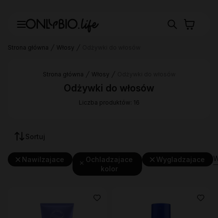
Strona główna
Włosy
Odżywki do włosów
Strona główna
Włosy
Odżywki do włosów
Odżywki do włosów
Liczba produktów: 16
Sortuj
W
Nawilzajace
Ochladzajace
Wygladzajace
kolor