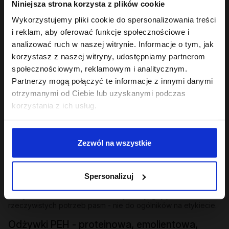
Niniejsza strona korzysta z plików cookie
Wykorzystujemy pliki cookie do spersonalizowania treści
i reklam, aby oferować funkcje społecznościowe i
analizować ruch w naszej witrynie. Informacje o tym, jak
korzystasz z naszej witryny, udostępniamy partnerom
społecznościowym, reklamowym i analitycznym.
Partnerzy mogą połączyć te informacje z innymi danymi
Hair In Balance By ONLYBIO
Hair In Balance By ONLYBIO
Odżywka emolientowa
Odżywka proteinowa
otrzymanymi od Ciebie lub uzyskanymi podczas
200 ml
200 ml
korzystania z ich usług.
22
22
,
49 zł
,
49 zł
Najniższa cena z 30 dni przed
Najniższa cena z 30 dni przed
obniżką:
22,49 zł
obniżką:
22,49 zł
Zezwól na wszystkie
Spersonalizuj
Odżywka do włosów
robi różnicę wtedy, gdy jest dobrana do
rzeczywistych potrzeb pasm - nie do ogólników na etykiecie.
Odżywki PEH - proteinowa, emolientowa,