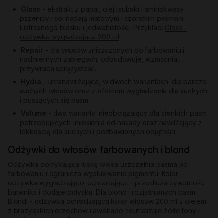
Gloss
- ekstrakt z papai, olej tsubaki i aminokwasy
pszenicy i soi nadają matowym i szorstkim pasmom
lustrzanego blasku i jedwabistości. Przykład:
Gloss -
odżywka wygładzająca 200 ml
.
Repair
- dla włosów zniszczonych po farbowaniu i
nadmiernych zabiegach; odbudowuje, wzmacnia,
przywraca sprężystość.
Hydra
- ultranawilżająca, w dwóch wariantach: dla bardzo
suchych włosów oraz z efektem wygładzenia dla suchych
i puszących się pasm.
Volume
- dwa warianty: nieobciążający dla cienkich pasm
potrzebujących uniesienia od nasady oraz nawilżający z
lekkością dla suchych i pozbawionych objętości.
Odżywki do włosów farbowanych i blond
Odżywka domykająca łuskę włosa
uszczelnia pasma po
farbowaniu i ogranicza wypłukiwanie pigmentu. Kolor -
odżywka wygładzająco-ochraniająca - przedłuża żywotność
barwnika i dodaje połysku. Dla blond i rozjaśnianych pasm:
Blondi - odżywka ochładzająca kolor włosów 200 ml
z olejem
z brazylijskich orzechów i awokado neutralizuje żółte tony i