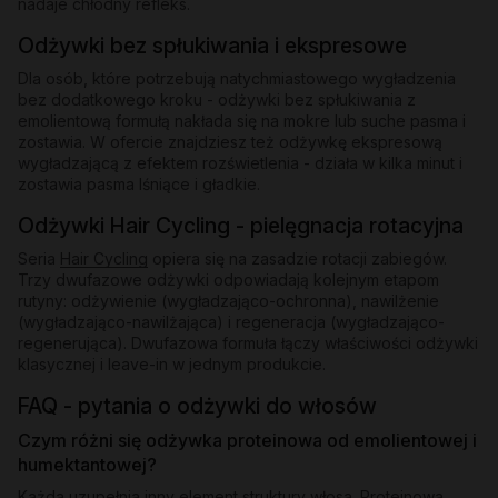
nadaje chłodny refleks.
Odżywki bez spłukiwania i ekspresowe
Dla osób, które potrzebują natychmiastowego wygładzenia
bez dodatkowego kroku - odżywki bez spłukiwania z
emolientową formułą nakłada się na mokre lub suche pasma i
zostawia. W ofercie znajdziesz też odżywkę ekspresową
wygładzającą z efektem rozświetlenia - działa w kilka minut i
zostawia pasma lśniące i gładkie.
Odżywki Hair Cycling - pielęgnacja rotacyjna
Seria
Hair Cycling
opiera się na zasadzie rotacji zabiegów.
Trzy dwufazowe odżywki odpowiadają kolejnym etapom
rutyny: odżywienie (wygładzająco-ochronna), nawilżenie
(wygładzająco-nawilżająca) i regeneracja (wygładzająco-
regenerująca). Dwufazowa formuła łączy właściwości odżywki
klasycznej i leave-in w jednym produkcie.
FAQ - pytania o odżywki do włosów
Czym różni się odżywka proteinowa od emolientowej i
humektantowej?
Każda uzupełnia inny element struktury włosa. Proteinowa