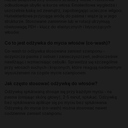
odbudowuje ubytki w korze włosa. Emolientowa wygładza i
uszczelnia łuskę od zewnątrz, zapobiegając ucieczce wilgoci.
Humektantowa przyciąga wodę do pasma i wiąże ją w jego
strukturze. Stosowane zamiennie lub w rotacji utrzymują
równowagę PEH - klucz do elastycznych i błyszczących
włosów.
Co to jest odżywka do mycia włosów (co-wash)?
Co-wash to odżywka stosowana zamiast szamponu -
oczyszcza pasma z sebum i zanieczyszczeń, jednocześnie
nawilżając i wzmacniając cebulki. Sprawdza się szczególnie
przy włosach suchych i kręconych, które reagują nadmiernym
wysuszeniem na częste mycie szamponem.
Jak często stosować odżywkę do włosów?
Odżywkę spłukiwaną stosuje się przy każdym myciu - na
pasma (omijając skórę głowy), 2-5 minut, spłukać. Odżywkę
bez spłukiwania aplikuje się po myciu bez spłukiwania.
Odżywkę do mycia (co-wash) można stosować nawet
codziennie zamiast szamponu.