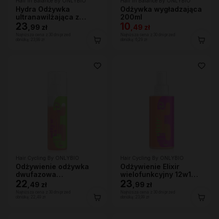
Hair In Balance By ONLYBIO
Hair In Balance By ONLYBIO
Hydra Odżywka
Odżywka wygładzająca
ultranawilżająca z
200ml
efektem wygładzenia
23
10
,
99 zł
,
49 zł
200ml
Najniższa cena z 30 dni przed
Najniższa cena z 30 dni przed
obniżką:
23,99 zł
obniżką:
6,29 zł
Hair Cycling By ONLYBIO
Hair Cycling By ONLYBIO
Odżywienie odżywka
Odżywienie Elixir
dwufazowa
wielofunkcyjny 12w1
wygładzająco-
22
150ml
23
,
49 zł
,
99 zł
ochronna 200ml
Najniższa cena z 30 dni przed
Najniższa cena z 30 dni przed
obniżką:
22,49 zł
obniżką:
23,99 zł