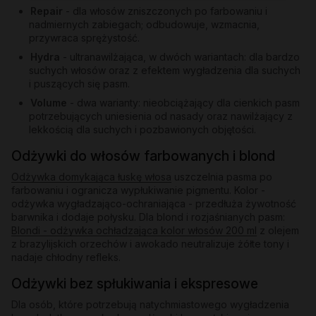
Repair
- dla włosów zniszczonych po farbowaniu i
nadmiernych zabiegach; odbudowuje, wzmacnia,
przywraca sprężystość.
Hydra
- ultranawilżająca, w dwóch wariantach: dla bardzo
suchych włosów oraz z efektem wygładzenia dla suchych
i puszących się pasm.
Volume
- dwa warianty: nieobciążający dla cienkich pasm
potrzebujących uniesienia od nasady oraz nawilżający z
lekkością dla suchych i pozbawionych objętości.
Odżywki do włosów farbowanych i blond
Odżywka domykająca łuskę włosa
uszczelnia pasma po
farbowaniu i ogranicza wypłukiwanie pigmentu. Kolor -
odżywka wygładzająco-ochraniająca - przedłuża żywotność
barwnika i dodaje połysku. Dla blond i rozjaśnianych pasm:
Blondi - odżywka ochładzająca kolor włosów 200 ml
z olejem
z brazylijskich orzechów i awokado neutralizuje żółte tony i
nadaje chłodny refleks.
Odżywki bez spłukiwania i ekspresowe
Dla osób, które potrzebują natychmiastowego wygładzenia