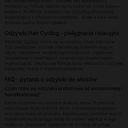
bez dodatkowego kroku - odżywki bez spłukiwania z
emolientową formułą nakłada się na mokre lub suche pasma i
zostawia. W ofercie znajdziesz też odżywkę ekspresową
wygładzającą z efektem rozświetlenia - działa w kilka minut i
zostawia pasma lśniące i gładkie.
Odżywki Hair Cycling - pielęgnacja rotacyjna
Seria
Hair Cycling
opiera się na zasadzie rotacji zabiegów.
Trzy dwufazowe odżywki odpowiadają kolejnym etapom
rutyny: odżywienie (wygładzająco-ochronna), nawilżenie
(wygładzająco-nawilżająca) i regeneracja (wygładzająco-
regenerująca). Dwufazowa formuła łączy właściwości odżywki
klasycznej i leave-in w jednym produkcie.
FAQ - pytania o odżywki do włosów
Czym różni się odżywka proteinowa od emolientowej i
humektantowej?
Każda uzupełnia inny element struktury włosa. Proteinowa
odbudowuje ubytki w korze włosa. Emolientowa wygładza i
uszczelnia łuskę od zewnątrz, zapobiegając ucieczce wilgoci.
Humektantowa przyciąga wodę do pasma i wiąże ją w jego
strukturze. Stosowane zamiennie lub w rotacji utrzymują