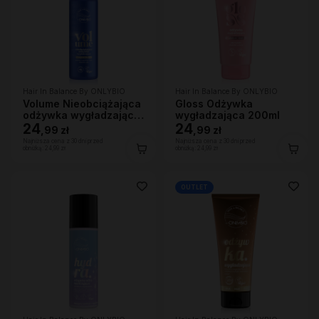
Hair In Balance By ONLYBIO
Hair In Balance By ONLYBIO
Volume Nieobciążająca
Gloss Odżywka
odżywka wygładzająca
wygładzająca 200ml
200 ml
24
24
,
99 zł
,
99 zł
Najniższa cena z 30 dni przed
Najniższa cena z 30 dni przed
obniżką:
24,99 zł
obniżką:
24,99 zł
OUTLET