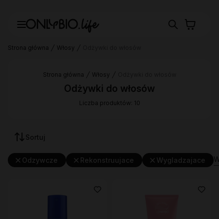
Strona główna
Włosy
Odżywki do włosów
Strona główna
Włosy
Odżywki do włosów
Odżywki do włosów
Liczba produktów: 10
Sortuj
W
Odzywcze
Rekonstruujace
Wygladzajace