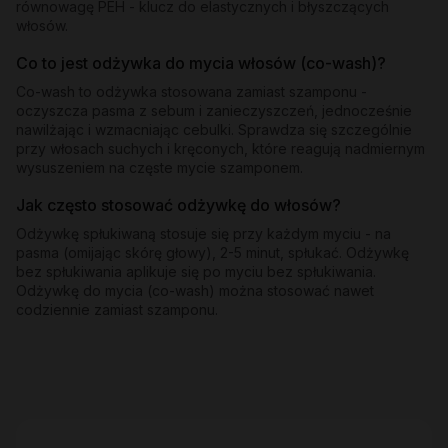
równowagę PEH - klucz do elastycznych i błyszczących
włosów.
Co to jest odżywka do mycia włosów (co-wash)?
Co-wash to odżywka stosowana zamiast szamponu -
oczyszcza pasma z sebum i zanieczyszczeń, jednocześnie
nawilżając i wzmacniając cebulki. Sprawdza się szczególnie
przy włosach suchych i kręconych, które reagują nadmiernym
wysuszeniem na częste mycie szamponem.
Jak często stosować odżywkę do włosów?
Odżywkę spłukiwaną stosuje się przy każdym myciu - na
pasma (omijając skórę głowy), 2-5 minut, spłukać. Odżywkę
bez spłukiwania aplikuje się po myciu bez spłukiwania.
Odżywkę do mycia (co-wash) można stosować nawet
codziennie zamiast szamponu.