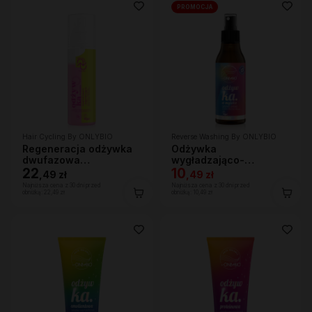
PROMOCJA
Hair Cycling By ONLYBIO
Reverse Washing By ONLYBIO
Regeneracja odżywka
Odżywka
dwufazowa
wygładzająco-
wygładzająco-
22
nawilżająca w mgiełce
10
,
49 zł
,
49 zł
regenerująca 200ml
150 ml
Najniższa cena z 30 dni przed
Najniższa cena z 30 dni przed
obniżką:
22,49 zł
obniżką:
10,49 zł