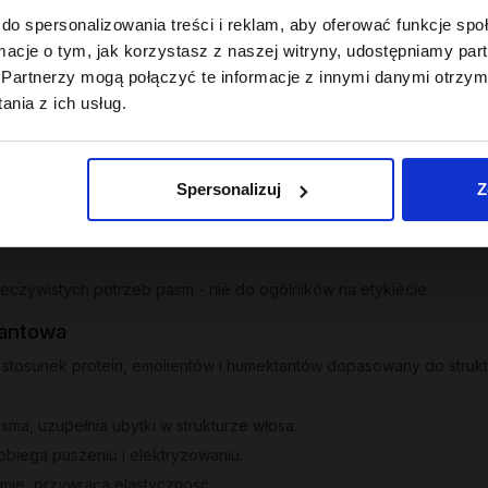
 proteinowa 200 ml
do spersonalizowania treści i reklam, aby oferować funkcje sp
ormacje o tym, jak korzystasz z naszej witryny, udostępniamy p
 z 30 dni przed obniżką:
Partnerzy mogą połączyć te informacje z innymi danymi otrzym
nia z ich usług.
Spersonalizuj
Z
zeczywistych potrzeb pasm - nie do ogólników na etykiecie.
tantowa
stosunek protein, emolientów i humektantów dopasowany do strukt
ma, uzupełnia ubytki w strukturze włosa.
obiega puszeniu i elektryzowaniu.
mie, przywraca elastyczność.