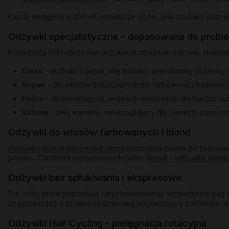
Każda dostępna w 200 ml i miniaturze 50 ml. Jeśli szukasz odż
Odżywki specjalistyczne - dopasowane do probl
Poza trójcą PEH oferta Hair in Balance obejmuje odżywki skiero
Gloss
- ekstrakt z papai, olej tsubaki i aminokwasy pszenicy
Repair
- dla włosów zniszczonych po farbowaniu i nadmiern
Hydra
- ultranawilżająca, w dwóch wariantach: dla bardzo s
Volume
- dwa warianty: nieobciążający dla cienkich pasm po
Odżywki do włosów farbowanych i blond
Odżywka domykająca łuskę włosa
uszczelnia pasma po farbowani
połysku. Dla blond i rozjaśnianych pasm:
Blondi - odżywka ochła
Odżywki bez spłukiwania i ekspresowe
Dla osób, które potrzebują natychmiastowego wygładzenia bez d
znajdziesz też odżywkę ekspresową wygładzającą z efektem rozświ
Odżywki Hair Cycling - pielęgnacja rotacyjna