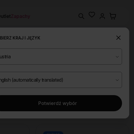
Wishlist
Search
utlet
Zapachy
IERZ KRAJ I JĘZYK
Potwierdź wybór