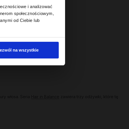
ołecznościowe i analizować
artnerom społecznościowym,
anymi od Ciebie lub
ezwól na wszystkie
ury włosa. Seria
Hair in Balance
zawiera trzy odżywki, które tę