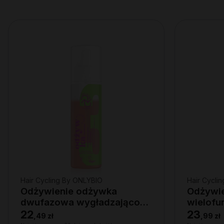
Hair Cycling By ONLYBIO
Hair Cycli
Odżywienie odżywka
Odżywien
dwufazowa wygładzająco-
wielofu
ochronna 200ml
22
23
,
49 zł
,
99 zł