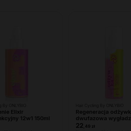
ng By ONLYBIO
Hair Cycling By ONLYBIO
ie Elixir
Regeneracja odżyw
nkcyjny 12w1 150ml
dwufazowa wygładz
regenerująca 200ml
22
,
49 zł