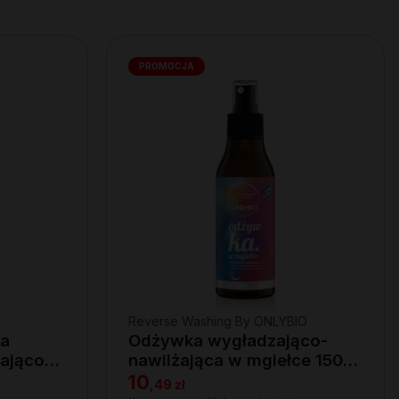
PROMOCJA
Reverse Washing By ONLYBIO
ka
Odżywka wygładzająco-
ająco-
nawilżająca w mgiełce 150
ml
10
,
49 zł