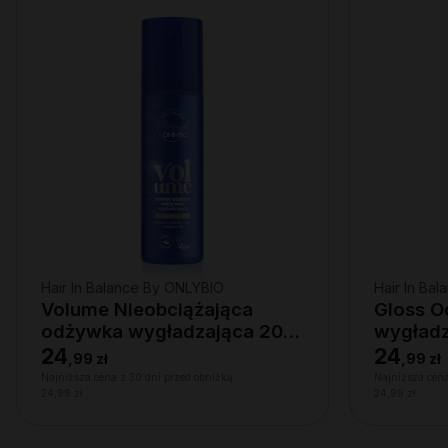
Hair In Balance By ONLYBIO
Hair In Ba
Volume Nieobciążająca
Gloss 
odżywka wygładzająca 200
wygładz
ml
24
24
,
99 zł
,
99 zł
Najniższa cena z 30 dni przed obniżką:
Najniższa cena
24,99 zł
24,99 zł