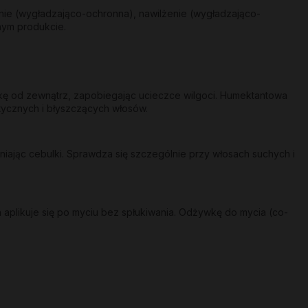
nie (wygładzająco-ochronna), nawilżenie (wygładzająco-
nym produkcie.
skę od zewnątrz, zapobiegając ucieczce wilgoci. Humektantowa
stycznych i błyszczących włosów.
ając cebulki. Sprawdza się szczególnie przy włosach suchych i
 aplikuje się po myciu bez spłukiwania. Odżywkę do mycia (co-