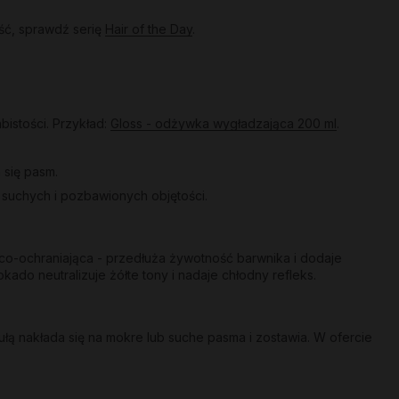
ść, sprawdź serię
Hair of the Day
.
bistości. Przykład:
Gloss - odżywka wygładzająca 200 ml
.
 się pasm.
a suchych i pozbawionych objętości.
co-ochraniająca - przedłuża żywotność barwnika i dodaje
kado neutralizuje żółte tony i nadaje chłodny refleks.
ą nakłada się na mokre lub suche pasma i zostawia. W ofercie