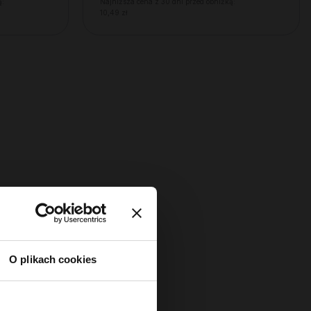
ą:
Najniższa cena z 30 dni przed obniżką:
10,49 zł
O plikach cookies