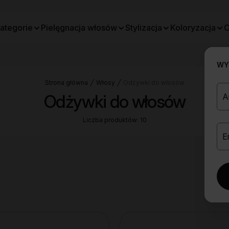
ategorie
Pielęgnacja włosów
Stylizacja
Koloryzacja
O
WYB
Strona główna
Włosy
Odżywki do włosów
Odżywki do włosów
Liczba produktów: 10