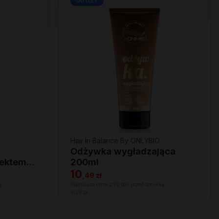
OUTLET
Hair In Balance By ONLYBIO
Odżywka wygładzająca
fektem
200ml
10
,
49 zł
ą:
Najniższa cena z 30 dni przed obniżką:
6,29 zł