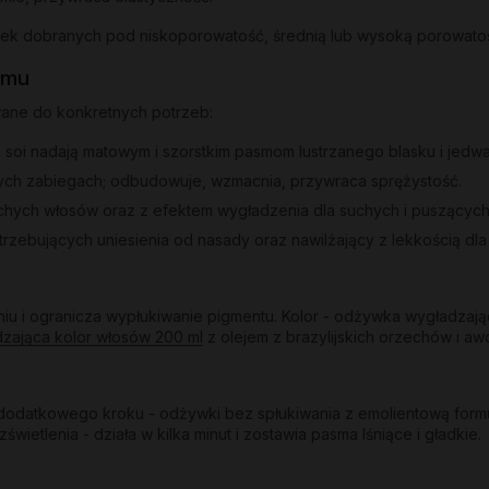
ywek dobranych pod niskoporowatość, średnią lub wysoką porowato
emu
wane do konkretnych potrzeb:
 i soi nadają matowym i szorstkim pasmom lustrzanego blasku i jedwa
ych zabiegach; odbudowuje, wzmacnia, przywraca sprężystość.
uchych włosów oraz z efektem wygładzenia dla suchych i puszących
trzebujących uniesienia od nasady oraz nawilżający z lekkością dl
u i ogranicza wypłukiwanie pigmentu. Kolor - odżywka wygładzają
dzająca kolor włosów 200 ml
z olejem z brazylijskich orzechów i awo
odatkowego kroku - odżywki bez spłukiwania z emolientową formuł
etlenia - działa w kilka minut i zostawia pasma lśniące i gładkie.