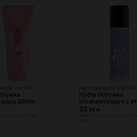
lance By ONLYBIO
Hair In Balance By ONLYBIO
Odżywka
Hydra Odżywka
ająca 200ml
ultranawilżająca z e
wygładzenia 200ml
23
,
99 zł
 z 30 dni przed obniżką:
Najniższa cena z 30 dni przed obniżk
23,99 zł