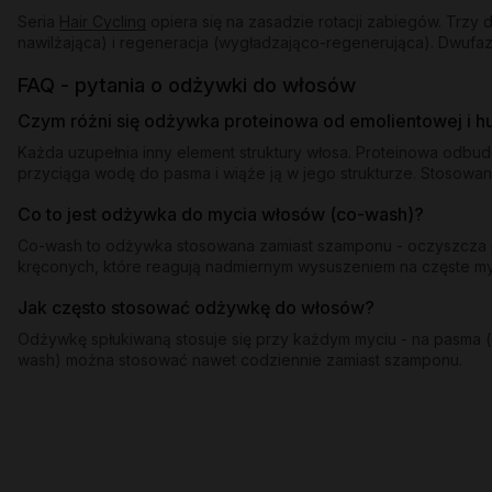
Seria
Hair Cycling
opiera się na zasadzie rotacji zabiegów. Trz
nawilżająca) i regeneracja (wygładzająco-regenerująca). Dwufaz
FAQ - pytania o odżywki do włosów
Czym różni się odżywka proteinowa od emolientowej i 
Każda uzupełnia inny element struktury włosa. Proteinowa odbu
przyciąga wodę do pasma i wiąże ją w jego strukturze. Stosowan
Co to jest odżywka do mycia włosów (co-wash)?
Co-wash to odżywka stosowana zamiast szamponu - oczyszcza pa
kręconych, które reagują nadmiernym wysuszeniem na częste 
Jak często stosować odżywkę do włosów?
Odżywkę spłukiwaną stosuje się przy każdym myciu - na pasma (o
wash) można stosować nawet codziennie zamiast szamponu.