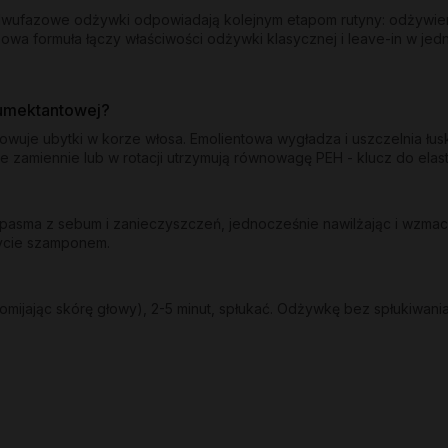
y dwufazowe odżywki odpowiadają kolejnym etapom rutyny: odżywie
owa formuła łączy właściwości odżywki klasycznej i leave-in w jed
humektantowej?
dowuje ubytki w korze włosa. Emolientowa wygładza i uszczelnia łu
e zamiennie lub w rotacji utrzymują równowagę PEH - klucz do ela
sma z sebum i zanieczyszczeń, jednocześnie nawilżając i wzmacni
mycie szamponem.
mijając skórę głowy), 2-5 minut, spłukać. Odżywkę bez spłukiwania