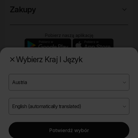
Zakupy
Pobierz naszą aplikację
Wybierz Kraj I Język
Poznaj naszą drugą markę
Copyright ©
2026
Onlybio.life. Wszystkie prawa
zastrzeżone.
Potwierdź wybór
|
English (automatically translated)