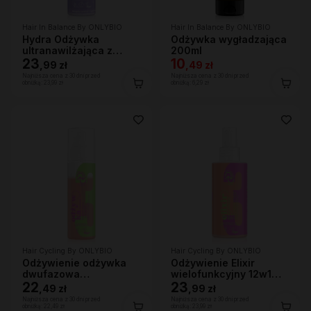
Hair In Balance By ONLYBIO
Hair In Balance By ONLYBIO
Hydra Odżywka
Odżywka wygładzająca
ultranawilżająca z
200ml
efektem wygładzenia
23
10
,
99 zł
,
49 zł
200ml
Najniższa cena z 30 dni przed
Najniższa cena z 30 dni przed
obniżką:
23,99 zł
obniżką:
6,29 zł
Hair Cycling By ONLYBIO
Hair Cycling By ONLYBIO
Odżywienie odżywka
Odżywienie Elixir
dwufazowa
wielofunkcyjny 12w1
wygładzająco-
22
150ml
23
,
49 zł
,
99 zł
ochronna 200ml
Najniższa cena z 30 dni przed
Najniższa cena z 30 dni przed
obniżką:
22,49 zł
obniżką:
23,99 zł