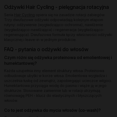
Odżywki Hair Cycling - pielęgnacja rotacyjna
Seria
Hair Cycling
opiera się na zasadzie rotacji zabiegów.
Trzy dwufazowe odżywki odpowiadają kolejnym etapom
rutyny: odżywienie (wygładzająco-ochronna), nawilżenie
(wygładzająco-nawilżająca) i regeneracja (wygładzająco-
regenerująca). Dwufazowa formuła łączy właściwości odżywki
klasycznej i leave-in w jednym produkcie.
FAQ - pytania o odżywki do włosów
Czym różni się odżywka proteinowa od emolientowej i
humektantowej?
Każda uzupełnia inny element struktury włosa. Proteinowa
odbudowuje ubytki w korze włosa. Emolientowa wygładza i
uszczelnia łuskę od zewnątrz, zapobiegając ucieczce wilgoci.
Humektantowa przyciąga wodę do pasma i wiąże ją w jego
strukturze. Stosowane zamiennie lub w rotacji utrzymują
równowagę PEH - klucz do elastycznych i błyszczących
włosów.
Co to jest odżywka do mycia włosów (co-wash)?