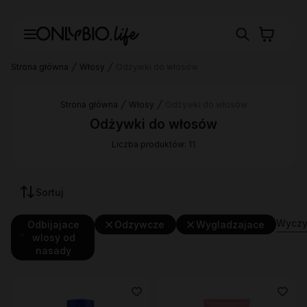
Strona główna
Włosy
Odżywki do włosów
Strona główna
Włosy
Odżywki do włosów
Odżywki do włosów
Liczba produktów: 11
Sortuj
Wyczyś
Odbijajace
Odzywcze
Wygladzajace
wlosy od
nasady