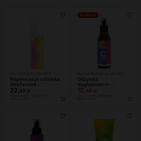
PROMOCJA
Hair Cycling By ONLYBIO
Reverse Washing By ONLYBIO
Regeneracja odżywka
Odżywka
dwufazowa
wygładzająco-
wygładzająco-
22
nawilżająca w mgiełce
10
,
49 zł
,
49 zł
regenerująca 200ml
150 ml
Najniższa cena z 30 dni przed
Najniższa cena z 30 dni przed
obniżką:
22,49 zł
obniżką:
10,49 zł