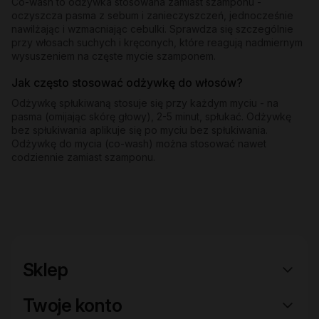
Co-wash to odżywka stosowana zamiast szamponu -
oczyszcza pasma z sebum i zanieczyszczeń, jednocześnie
nawilżając i wzmacniając cebulki. Sprawdza się szczególnie
przy włosach suchych i kręconych, które reagują nadmiernym
wysuszeniem na częste mycie szamponem.
Jak często stosować odżywkę do włosów?
Odżywkę spłukiwaną stosuje się przy każdym myciu - na
pasma (omijając skórę głowy), 2-5 minut, spłukać. Odżywkę
bez spłukiwania aplikuje się po myciu bez spłukiwania.
Odżywkę do mycia (co-wash) można stosować nawet
codziennie zamiast szamponu.
Sklep
Twoje konto