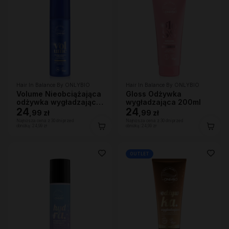
Hair In Balance By ONLYBIO
Hair In Balance By ONLYBIO
Volume Nieobciążająca
Gloss Odżywka
odżywka wygładzająca
wygładzająca 200ml
200 ml
24
24
,
99 zł
,
99 zł
Najniższa cena z 30 dni przed
Najniższa cena z 30 dni przed
obniżką:
24,99 zł
obniżką:
24,99 zł
OUTLET