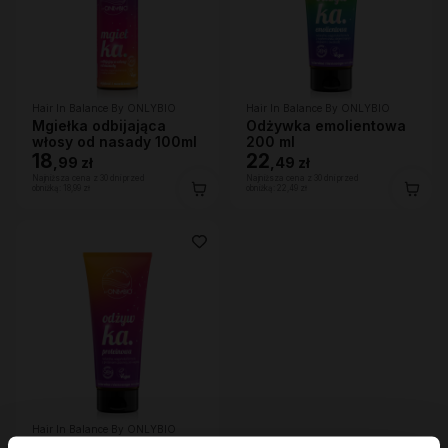
Hair In Balance By ONLYBIO
Hair In Balance By ONLYBIO
Mgiełka odbijająca
Odżywka emolientowa
włosy od nasady 100ml
200 ml
18
22
,
99 zł
,
49 zł
Najniższa cena z 30 dni przed
Najniższa cena z 30 dni przed
obniżką:
18,99 zł
obniżką:
22,49 zł
Hair In Balance By ONLYBIO
Odżywka proteinowa