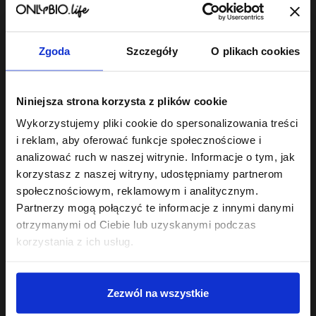
200 ml
22
,
49 zł
Najniższa cena z 30 dni przed
obniżką:
22,49 zł
Zgoda
Szczegóły
O plikach cookies
Niniejsza strona korzysta z plików cookie
Wykorzystujemy pliki cookie do spersonalizowania treści
i reklam, aby oferować funkcje społecznościowe i
Odżywka do włosów
robi różnicę wtedy, gdy jest dobrana do
analizować ruch w naszej witrynie. Informacje o tym, jak
rzeczywistych potrzeb pasm - nie do ogólników na etykiecie.
korzystasz z naszej witryny, udostępniamy partnerom
Odżywki PEH - proteinowa, emolientowa,
społecznościowym, reklamowym i analitycznym.
humektantowa
Partnerzy mogą połączyć te informacje z innymi danymi
Podstawa świadomej pielęgnacji to równowaga PEH:
otrzymanymi od Ciebie lub uzyskanymi podczas
odpowiedni stosunek protein, emolientów i humektantów
korzystania z ich usług.
dopasowany do struktury włosa. Seria
Hair in Balance
zawiera
trzy odżywki, które tę równowagę budują:
Odżywka proteinowa
- wzmacnia i odbudowuje osłabione
Zezwól na wszystkie
pasma, uzupełnia ubytki w strukturze włosa.