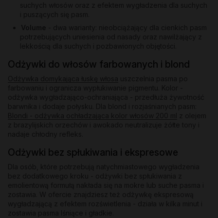
suchych włosów oraz z efektem wygładzenia dla suchych
i puszących się pasm.
Volume
- dwa warianty: nieobciążający dla cienkich pasm
potrzebujących uniesienia od nasady oraz nawilżający z
lekkością dla suchych i pozbawionych objętości.
Odżywki do włosów farbowanych i blond
Odżywka domykająca łuskę włosa
uszczelnia pasma po
farbowaniu i ogranicza wypłukiwanie pigmentu. Kolor -
odżywka wygładzająco-ochraniająca - przedłuża żywotność
barwnika i dodaje połysku. Dla blond i rozjaśnianych pasm:
Blondi - odżywka ochładzająca kolor włosów 200 ml
z olejem
z brazylijskich orzechów i awokado neutralizuje żółte tony i
nadaje chłodny refleks.
Odżywki bez spłukiwania i ekspresowe
Dla osób, które potrzebują natychmiastowego wygładzenia
bez dodatkowego kroku - odżywki bez spłukiwania z
emolientową formułą nakłada się na mokre lub suche pasma i
zostawia. W ofercie znajdziesz też odżywkę ekspresową
wygładzającą z efektem rozświetlenia - działa w kilka minut i
zostawia pasma lśniące i gładkie.