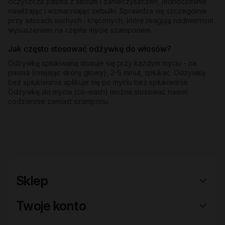
oczyszcza pasma z sebum i zanieczyszczeń, jednocześnie
nawilżając i wzmacniając cebulki. Sprawdza się szczególnie
przy włosach suchych i kręconych, które reagują nadmiernym
wysuszeniem na częste mycie szamponem.
Jak często stosować odżywkę do włosów?
Odżywkę spłukiwaną stosuje się przy każdym myciu - na
pasma (omijając skórę głowy), 2-5 minut, spłukać. Odżywkę
bez spłukiwania aplikuje się po myciu bez spłukiwania.
Odżywkę do mycia (co-wash) można stosować nawet
codziennie zamiast szamponu.
Sklep
Twoje konto