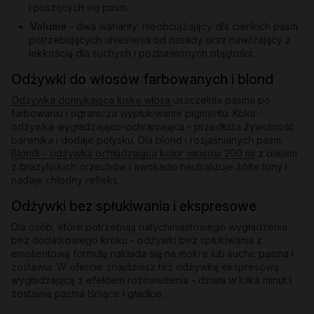
i puszących się pasm.
Volume
- dwa warianty: nieobciążający dla cienkich pasm
potrzebujących uniesienia od nasady oraz nawilżający z
lekkością dla suchych i pozbawionych objętości.
Odżywki do włosów farbowanych i blond
Odżywka domykająca łuskę włosa
uszczelnia pasma po
farbowaniu i ogranicza wypłukiwanie pigmentu. Kolor -
odżywka wygładzająco-ochraniająca - przedłuża żywotność
barwnika i dodaje połysku. Dla blond i rozjaśnianych pasm:
Blondi - odżywka ochładzająca kolor włosów 200 ml
z olejem
z brazylijskich orzechów i awokado neutralizuje żółte tony i
nadaje chłodny refleks.
Odżywki bez spłukiwania i ekspresowe
Dla osób, które potrzebują natychmiastowego wygładzenia
bez dodatkowego kroku - odżywki bez spłukiwania z
emolientową formułą nakłada się na mokre lub suche pasma i
zostawia. W ofercie znajdziesz też odżywkę ekspresową
wygładzającą z efektem rozświetlenia - działa w kilka minut i
zostawia pasma lśniące i gładkie.