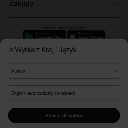
Zakupy
Pobierz naszą aplikację
Wybierz Kraj I Język
Poznaj naszą drugą markę
Copyright ©
2026
Onlybio.life. Wszystkie prawa
zastrzeżone.
Potwierdź wybór
|
English (automatically translated)