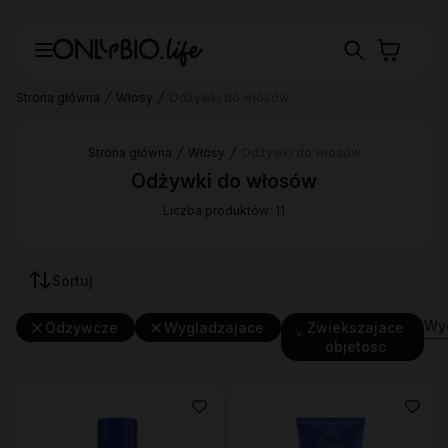
Strona główna
Włosy
Odżywki do włosów
Strona główna
Włosy
Odżywki do włosów
Odżywki do włosów
Liczba produktów: 11
Sortuj
Wyc
Odzywcze
Wygladzajace
Zwiekszajace
objetosc