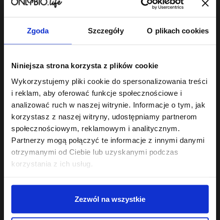
22
,
49 zł
Najniższa cena z 30 dni przed
obniżką:
22,49 zł
Zgoda
Szczegóły
O plikach cookies
Niniejsza strona korzysta z plików cookie
Wykorzystujemy pliki cookie do spersonalizowania treści
Odżywka do włosów
robi różnicę wtedy, gdy jest dobrana do
i reklam, aby oferować funkcje społecznościowe i
rzeczywistych potrzeb pasm - nie do ogólników na etykiecie.
analizować ruch w naszej witrynie. Informacje o tym, jak
korzystasz z naszej witryny, udostępniamy partnerom
Odżywki PEH - proteinowa, emolientowa,
społecznościowym, reklamowym i analitycznym.
humektantowa
Partnerzy mogą połączyć te informacje z innymi danymi
Podstawa świadomej pielęgnacji to równowaga PEH:
otrzymanymi od Ciebie lub uzyskanymi podczas
odpowiedni stosunek protein, emolientów i humektantów
korzystania z ich usług.
dopasowany do struktury włosa. Seria
Hair in Balance
zawiera
trzy odżywki, które tę równowagę budują:
Odżywka proteinowa
- wzmacnia i odbudowuje osłabione
Zezwól na wszystkie
pasma, uzupełnia ubytki w strukturze włosa.
Odżywka emolientowa
- wygładza łuskę, dodaje blasku,