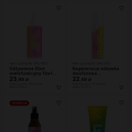
Hair Cycling By ONLYBIO
Hair Cycling By ONLYBIO
Odżywienie Elixir
Regeneracja odżywka
wielofunkcyjny 12w1
dwufazowa
150ml
23
wygładzająco-
22
,
99 zł
,
49 zł
regenerująca 200ml
Najniższa cena z 30 dni przed
Najniższa cena z 30 dni przed
obniżką:
23,99 zł
obniżką:
22,49 zł
PROMOCJA