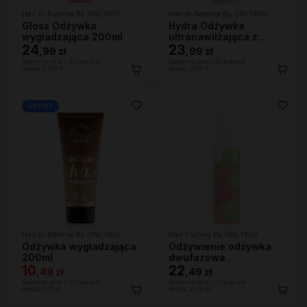
Hair In Balance By ONLYBIO
Hair In Balance By ONLYBIO
Gloss Odżywka
Hydra Odżywka
wygładzająca 200ml
ultranawilżająca z
24
efektem wygładzenia
23
,
99 zł
,
99 zł
200ml
Najniższa cena z 30 dni przed
Najniższa cena z 30 dni przed
obniżką:
24,99 zł
obniżką:
23,99 zł
OUTLET
Hair In Balance By ONLYBIO
Hair Cycling By ONLYBIO
Odżywka wygładzająca
Odżywienie odżywka
200ml
dwufazowa
10
wygładzająco-
22
,
49 zł
,
49 zł
ochronna 200ml
Najniższa cena z 30 dni przed
Najniższa cena z 30 dni przed
obniżką:
6,29 zł
obniżką:
22,49 zł