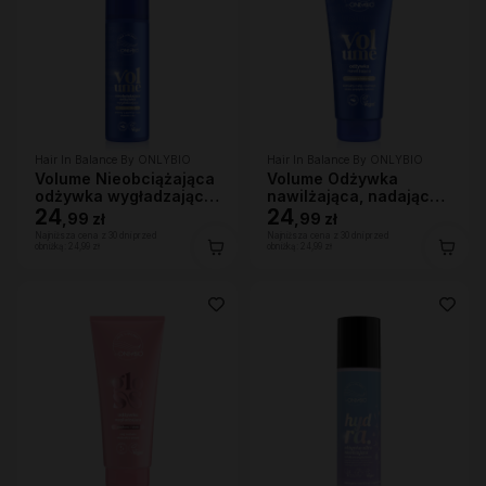
Hair In Balance By ONLYBIO
Hair In Balance By ONLYBIO
Volume Nieobciążająca
Volume Odżywka
odżywka wygładzająca
nawilżająca, nadająca
200 ml
24
lekkości 200ml
24
,
99 zł
,
99 zł
Najniższa cena z 30 dni przed
Najniższa cena z 30 dni przed
obniżką:
24,99 zł
obniżką:
24,99 zł