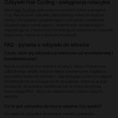
Odżywki Hair Cycling - pielęgnacja rotacyjna
Seria
Hair Cycling
opiera się na zasadzie rotacji zabiegów.
Trzy dwufazowe odżywki odpowiadają kolejnym etapom
rutyny: odżywienie (wygładzająco-ochronna), nawilżenie
(wygładzająco-nawilżająca) i regeneracja (wygładzająco-
regenerująca). Dwufazowa formuła łączy właściwości odżywki
klasycznej i leave-in w jednym produkcie.
FAQ - pytania o odżywki do włosów
Czym różni się odżywka proteinowa od emolientowej i
humektantowej?
Każda uzupełnia inny element struktury włosa. Proteinowa
odbudowuje ubytki w korze włosa. Emolientowa wygładza i
uszczelnia łuskę od zewnątrz, zapobiegając ucieczce wilgoci.
Humektantowa przyciąga wodę do pasma i wiąże ją w jego
strukturze. Stosowane zamiennie lub w rotacji utrzymują
równowagę PEH - klucz do elastycznych i błyszczących
włosów.
Co to jest odżywka do mycia włosów (co-wash)?
Co-wash to odżywka stosowana zamiast szamponu -