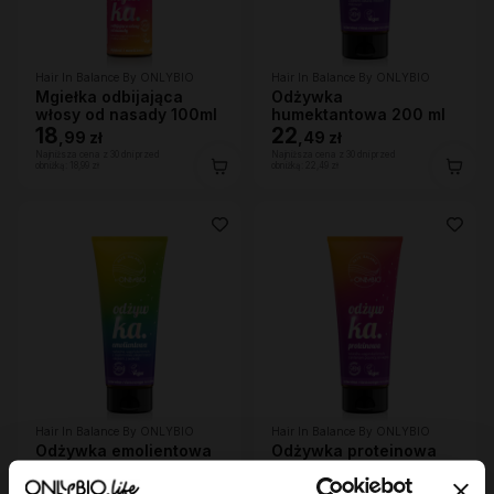
Hair In Balance By ONLYBIO
Hair In Balance By ONLYBIO
Mgiełka odbijająca
Odżywka
włosy od nasady 100ml
humektantowa 200 ml
18
22
,
99 zł
,
49 zł
Najniższa cena z 30 dni przed
Najniższa cena z 30 dni przed
obniżką:
18,99 zł
obniżką:
22,49 zł
Hair In Balance By ONLYBIO
Hair In Balance By ONLYBIO
Odżywka emolientowa
Odżywka proteinowa
200 ml
200 ml
22
22
,
49 zł
,
49 zł