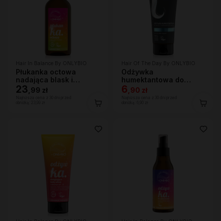
Hair In Balance By ONLYBIO
Hair Of The Day By ONLYBIO
Płukanka octowa
Odżywka
nadająca blask i
humektantowa do
domykająca łuskę
23
każdej porowatości
6
,
99 zł
,
90 zł
włosa 300ml
włosa 200ml
Najniższa cena z 30 dni przed
Najniższa cena z 30 dni przed
obniżką:
23,99 zł
obniżką:
6,90 zł