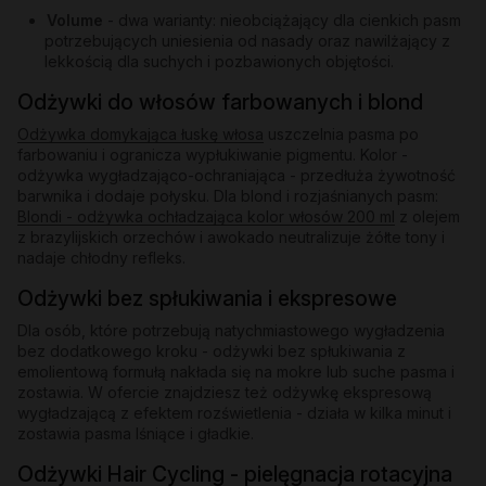
Volume
- dwa warianty: nieobciążający dla cienkich pasm
potrzebujących uniesienia od nasady oraz nawilżający z
lekkością dla suchych i pozbawionych objętości.
Odżywki do włosów farbowanych i blond
Odżywka domykająca łuskę włosa
uszczelnia pasma po
farbowaniu i ogranicza wypłukiwanie pigmentu. Kolor -
odżywka wygładzająco-ochraniająca - przedłuża żywotność
barwnika i dodaje połysku. Dla blond i rozjaśnianych pasm:
Blondi - odżywka ochładzająca kolor włosów 200 ml
z olejem
z brazylijskich orzechów i awokado neutralizuje żółte tony i
nadaje chłodny refleks.
Odżywki bez spłukiwania i ekspresowe
Dla osób, które potrzebują natychmiastowego wygładzenia
bez dodatkowego kroku - odżywki bez spłukiwania z
emolientową formułą nakłada się na mokre lub suche pasma i
zostawia. W ofercie znajdziesz też odżywkę ekspresową
wygładzającą z efektem rozświetlenia - działa w kilka minut i
zostawia pasma lśniące i gładkie.
Odżywki Hair Cycling - pielęgnacja rotacyjna