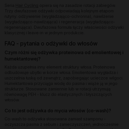
Seria
Hair Cycling
opiera się na zasadzie rotacji zabiegów.
Trzy dwufazowe odżywki odpowiadają kolejnym etapom
rutyny: odżywienie (wygładzająco-ochronna), nawilżenie
(wygładzająco-nawilżająca) i regeneracja (wygładzająco-
regenerująca). Dwufazowa formuła łączy właściwości odżywki
klasycznej i leave-in w jednym produkcie.
FAQ - pytania o odżywki do włosów
Czym różni się odżywka proteinowa od emolientowej i
humektantowej?
Każda uzupełnia inny element struktury włosa. Proteinowa
odbudowuje ubytki w korze włosa. Emolientowa wygładza i
uszczelnia łuskę od zewnątrz, zapobiegając ucieczce wilgoci.
Humektantowa przyciąga wodę do pasma i wiąże ją w jego
strukturze. Stosowane zamiennie lub w rotacji utrzymują
równowagę PEH - klucz do elastycznych i błyszczących
włosów.
Co to jest odżywka do mycia włosów (co-wash)?
Co-wash to odżywka stosowana zamiast szamponu -
oczyszcza pasma z sebum i zanieczyszczeń, jednocześnie