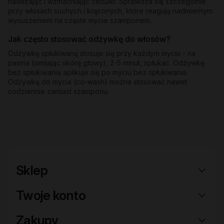
nawilżając i wzmacniając cebulki. Sprawdza się szczególnie
przy włosach suchych i kręconych, które reagują nadmiernym
wysuszeniem na częste mycie szamponem.
Jak często stosować odżywkę do włosów?
Odżywkę spłukiwaną stosuje się przy każdym myciu - na
pasma (omijając skórę głowy), 2-5 minut, spłukać. Odżywkę
bez spłukiwania aplikuje się po myciu bez spłukiwania.
Odżywkę do mycia (co-wash) można stosować nawet
codziennie zamiast szamponu.
Sklep
Twoje konto
Zakupy