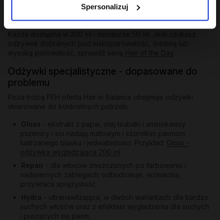
Spersonalizuj
Odżywka humektantowa
- nawilża w głąb, wiąże wodę w
paśmie, przywraca elastyczność.
Każda dostępna w 200 ml i miniaturze 50 ml. Jeśli szukasz
odżywek dobranych pod niskoporowatość, średnią lub
wysoką porowatość, sprawdź serię
Hair of the Day
.
Odżywki specjalistyczne - dopasowane do
problemu
Poza trójcą PEH oferta Hair in Balance obejmuje odżywki
skierowane do konkretnych potrzeb:
Gloss
- ekstrakt z papai, olej tsubaki i aminokwasy
pszenicy i soi nadają matowym i szorstkim pasmom
lustrzanego blasku i jedwabistości. Przykład:
Gloss -
odżywka wygładzająca 200 ml
.
Repair
- dla włosów zniszczonych po farbowaniu i
nadmiernych zabiegach; odbudowuje, wzmacnia,
przywraca sprężystość.
Hydra
- ultranawilżająca, w dwóch wariantach: dla bardzo
suchych włosów oraz z efektem wygładzenia dla suchych
i puszących się pasm.