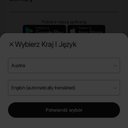
Pobierz naszą aplikację
Wybierz Kraj I Język
Poznaj naszą drugą markę
Copyright ©
2026
Onlybio.life. Wszystkie prawa
zastrzeżone.
Potwierdź wybór
|
English (automatically translated)