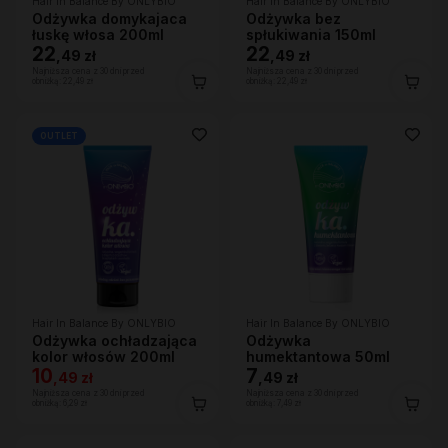
Hair In Balance By ONLYBIO
Hair In Balance By ONLYBIO
Odżywka domykajaca
Odżywka bez
łuskę włosa 200ml
spłukiwania 150ml
22
22
,
49 zł
,
49 zł
Najniższa cena z 30 dni przed
Najniższa cena z 30 dni przed
obniżką:
22,49 zł
obniżką:
22,49 zł
OUTLET
Hair In Balance By ONLYBIO
Hair In Balance By ONLYBIO
Odżywka ochładzająca
Odżywka
kolor włosów 200ml
humektantowa 50ml
10
7
,
49 zł
,
49 zł
Najniższa cena z 30 dni przed
Najniższa cena z 30 dni przed
obniżką:
6,29 zł
obniżką:
7,49 zł