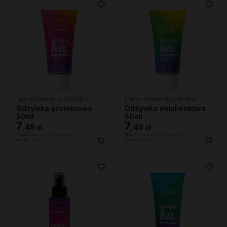
Hair In Balance By ONLYBIO
Hair In Balance By ONLYBIO
Odżywka proteinowa
Odżywka emolientowa
50ml
50ml
7
7
,
49 zł
,
49 zł
Najniższa cena z 30 dni przed
Najniższa cena z 30 dni przed
obniżką:
7,49 zł
obniżką:
7,49 zł