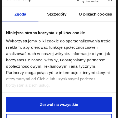
Najniższa cena z 30 dni przed
Najniższa cena z 30 dni przed
obniżką:
22,49 zł
obniżką:
22,49 zł
Zgoda
Szczegóły
O plikach cookies
Niniejsza strona korzysta z plików cookie
Wykorzystujemy pliki cookie do spersonalizowania treści
Odżywka do włosów
robi różnicę wtedy, gdy jest dobrana do
i reklam, aby oferować funkcje społecznościowe i
rzeczywistych potrzeb pasm - nie do ogólników na etykiecie.
analizować ruch w naszej witrynie. Informacje o tym, jak
Odżywki PEH - proteinowa, emolientowa,
korzystasz z naszej witryny, udostępniamy partnerom
humektantowa
społecznościowym, reklamowym i analitycznym.
Partnerzy mogą połączyć te informacje z innymi danymi
Podstawa świadomej pielęgnacji to równowaga PEH:
odpowiedni stosunek protein, emolientów i humektantów
otrzymanymi od Ciebie lub uzyskanymi podczas
dopasowany do struktury włosa. Seria
Hair in Balance
zawiera
korzystania z ich usług.
trzy odżywki, które tę równowagę budują:
Odżywka proteinowa
- wzmacnia i odbudowuje osłabione
pasma, uzupełnia ubytki w strukturze włosa.
Zezwól na wszystkie
Odżywka emolientowa
- wygładza łuskę, dodaje blasku,
zapobiega puszeniu i elektryzowaniu.