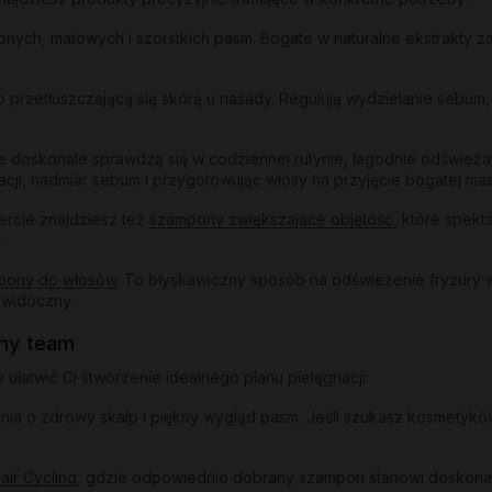
ych, matowych i szorstkich pasm. Bogate w naturalne ekstrakty za
o przetłuszczającą się skórą u nasady. Regulują wydzielanie sebum,
 doskonale sprawdzą się w codziennej rutynie, łagodnie odświeżając
acji, nadmiar sebum i przygotowując włosy na przyjęcie bogatej mas
ercie znajdziesz też
szampony zwiększające objętość
, które spekt
.
pony do włosów
. To błyskawiczny sposób na odświeżenie fryzury 
ewidoczny.
lny team
łatwić Ci stworzenie idealnego planu pielęgnacji:
a o zdrowy skalp i piękny wygląd pasm. Jeśli szukasz kosmetyków 
air Cycling
, gdzie odpowiednio dobrany szampon stanowi doskonały 