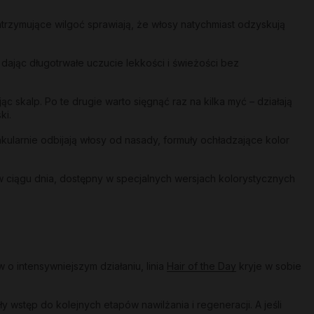
trzymujące wilgoć sprawiają, że włosy natychmiast odzyskują
 dając długotrwałe uczucie lekkości i świeżości bez
 skalp. Po te drugie warto sięgnąć raz na kilka myć – działają
ki.
akularnie odbijają włosy od nasady, formuły ochładzające kolor
w ciągu dnia, dostępny w specjalnych wersjach kolorystycznych
o intensywniejszym działaniu, linia
Hair of the Day
kryje w sobie
wstęp do kolejnych etapów nawilżania i regeneracji. A jeśli