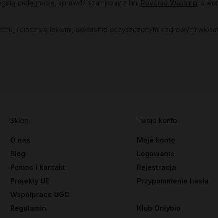
gatą pielęgnację, sprawdź szampony z linii
Reverse Washing
, stw
u, i ciesz się lekkimi, dokładnie oczyszczonymi i zdrowymi włosa
Sklep
Twoje konto
O nas
Moje konto
Blog
Logowanie
Pomoc i kontakt
Rejestracja
Projekty UE
Przypomnienie hasła
Współprace UGC
Regulamin
Klub Onlybio