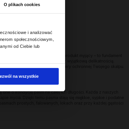
O plikach cookies
ołecznościowe i analizować
artnerom społecznościowym,
anymi od Ciebie lub
 włosów to coś więcej niż tylko produkt myjący – to fundament
 oczyszczanie może iść w parze z wyjątkową delikatnością.
nia, nie naruszając naturalnej bariery ochronnej Twojego skalpu.
nia!
ezwól na wszystkie
one o kondycję pasm na całej ich długości. Każda z naszych
pie mycia. Dzięki temu pasma stają się miękkie, sypkie i podatne
pasmach prostych, falowanych, lokach oraz przy każdej gęstości