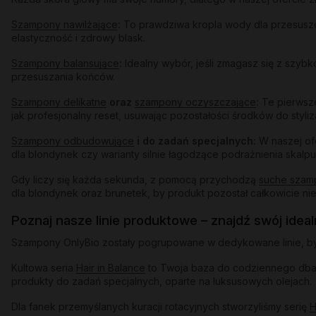
Szampony nawilżające
:
To prawdziwa kropla wody dla przesuszon
elastyczność i zdrowy blask.
Szampony balansujące
:
Idealny wybór, jeśli zmagasz się z szybk
przesuszania końców.
Szampony delikatne
oraz
szampony oczyszczające
:
Te pierwsze
jak profesjonalny reset, usuwając pozostałości środków do styliz
Szampony odbudowujące
i do zadań specjalnych:
W naszej of
dla blondynek czy warianty silnie łagodzące podrażnienia skalpu
Gdy liczy się każda sekunda, z pomocą przychodzą
suche szam
dla blondynek oraz brunetek, by produkt pozostał całkowicie ni
Poznaj nasze linie produktowe – znajdź swój idea
Szampony OnlyBio zostały pogrupowane w dedykowane linie, by u
Kultowa seria
Hair in Balance
to Twoja baza do codziennego dbani
produkty do zadań specjalnych, oparte na luksusowych olejach.
Dla fanek przemyślanych kuracji rotacyjnych stworzyliśmy serię
H