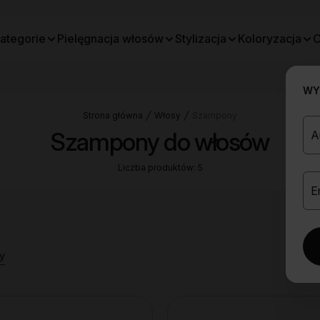
ategorie
Pielęgnacja włosów
Stylizacja
Koloryzacja
O
WYB
Strona główna
Włosy
Szampony
Szampony do włosów
Liczba produktów: 5
y