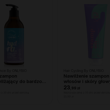
lance By ONLYBIO
Hair Cycling By ONLYBIO
Szampon
Nawilżenie szampon
wilżający do bardzo
włosów i skóry gło
kóry głowy i
23
,
99 zł
, 400ml
 z 30 dni przed obniżką:
Najniższa cena z 30 dni przed obniżk
23,99 zł