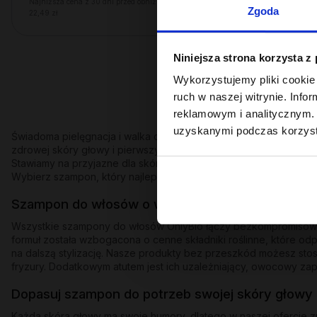
Najniższa cena z 30 dni przed obniżką:
Zgoda
22,49 zł
Niniejsza strona korzysta z
Wykorzystujemy pliki cookie 
ruch w naszej witrynie. Inf
reklamowym i analitycznym. 
uzyskanymi podczas korzysta
Świadoma pielęgnacja i walka o piękne pasma zawsze zaczynają 
zdrowej skóry głowy i pierwszy krok do uzyskania perfekcyjnej
Stawiamy na przyjazne dla skóry substancje myjące (takie jak 
Wybierz szampon, który najlepiej odpowiada na aktualne potrze
Szampon do włosów o wszechstronnym działani
Wszystkie szampony do włosów OnlyBio łączy bezkompromisowe p
formuł została wzbogacona o cenne składniki roślinne, które odp
na dalszą stylizację. Nasze produkty bez przeszkód możesz stos
fryzury. Dodatkowym atutem jest ich uzależniający, owocowy zap
Dopasuj szampon do potrzeb swojej skóry głowy 
Każda skóra głowy ma swoje humory, dlatego w naszej ofercie zn