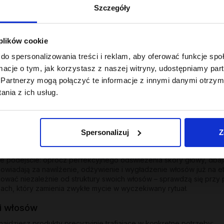
Szczegóły
 plików cookie
do spersonalizowania treści i reklam, aby oferować funkcje sp
ormacje o tym, jak korzystasz z naszej witryny, udostępniamy p
Partnerzy mogą połączyć te informacje z innymi danymi otrzym
nia z ich usług.
się od ułamka sekundy, w którym masujesz skalp. Dobry szampon do
 objętości. Szampony OnlyBio udowadniają, że skuteczne i dokładne
pozyskiwany z kokosa
Lauryl Glucoside
), które usuwają zanieczyszcze
by Twoich włosów i poczuj różnicę już podczas pierwszego spienia
Spersonalizuj
Z
u
odejście: oprócz perfekcyjnego odświeżenia skóry głowy, dbają 
owiadają za nawilżenie, odżywienie i wygładzenie włosów już na eta
ować niezależnie od struktury swoich włosów – sprawdzą się przy 
ach, który zamienia zwykłe mycie w wyczekiwany rytuał.
i włosów
ajdziesz produkty precyzyjnie trafiające w konkretne potrzeby: