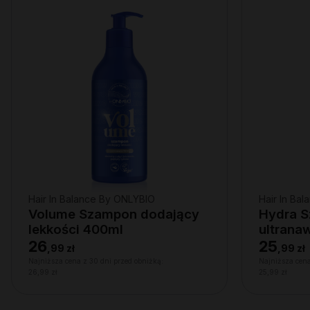
Hair In Balance By ONLYBIO
Hair In Ba
Volume Szampon dodający
Hydra 
lekkości 400ml
ultrana
suchej s
26
25
,
99 zł
,
99 zł
włosów
Najniższa cena z 30 dni przed obniżką:
Najniższa cena
26,99 zł
25,99 zł