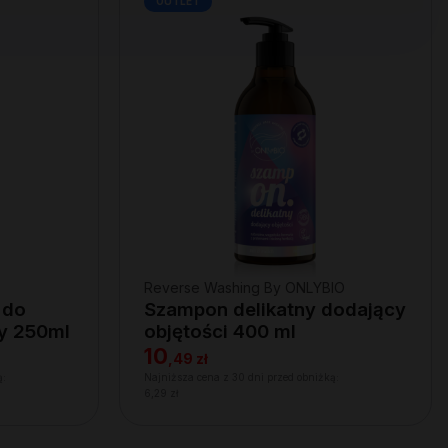
OUTLET
Reverse Washing By ONLYBIO
 do
Szampon delikatny dodający
wy 250ml
objętości 400 ml
10
,
49 zł
ą:
Najniższa cena z 30 dni przed obniżką:
6,29 zł