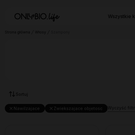
Wszystkie k
Strona główna
Włosy
Szampony
Sortuj
Wyczyść filtr
Nawilzajace
Zwiekszajace objetosc