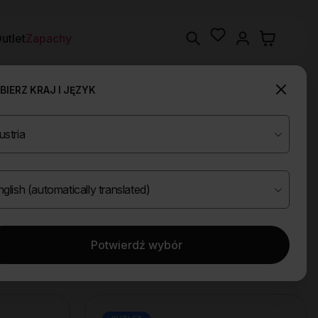
Wishlist
Search
utlet
Zapachy
IERZ KRAJ I JĘZYK
Potwierdź wybór