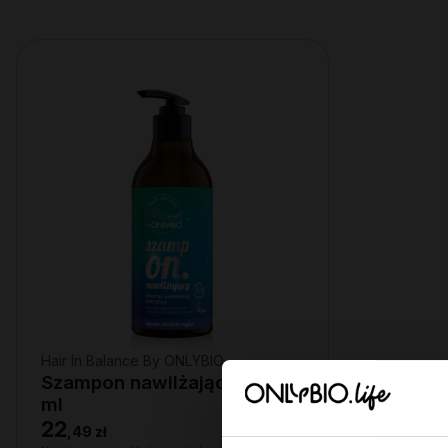
Hair In Balance By ONLYBIO
Szampon nawilżający 400
ml
22
,
49 zł